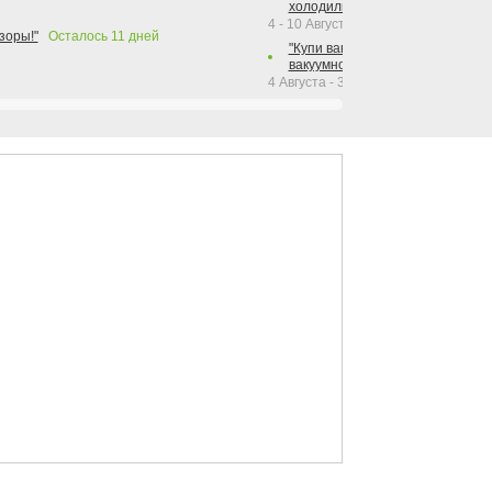
холодильника Hotpoint!"
4 - 10 Августа 2026
зоры!"
Осталось
11
дней
"Купи вакуумный упаковщик + р
вакуумного упаковщика = получи
4 Августа - 30 Сентября 2026