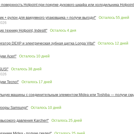
поверхность Hotpoint при покупке духового шкафа или холодильника Hotpoint!
Осталось
55
дней
к + рулон для вакуумного упаковщика = получи выгоду!"
2026
Осталось
4
дня
 технику Hotpoint, Indesit!"
Осталось
12
дней
игатор DEXP и электрическая зубная щетка Longa Vita!"
Осталось
10
дней
ки Acer!"
Осталось
38
дней
SUS!"
2026
Осталось
17
дней
уки Tecno!"
льную машины с соединительным элементом Midea или Toshiba — получи скид
Осталось
10
дней
изоры Samsung!"
Осталось
25
дней
высокого давления Karcher!"
Осталось
25
дней
ехники Midea - получи скидку!"