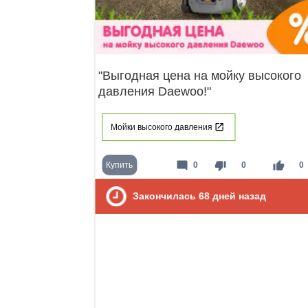
"Выгодная цена на мойку высокого
давления Daewoo!"
Мойки высокого давления
mode_comment
thumb_down
thumb_up
Купить
0
0
0
Закончилась
68
дней назад