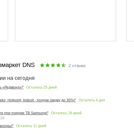
рмаркет DNS
2
отзыва
ии на сегодня
Осталось
25
дней
ы «Редмонд»!"
Осталось
4
дня
o, Hotpoint, Indesit - получи скидку до 30%!"
Осталось
26
дней
те при покупке ТВ Samsung!"
026
Осталось
11
дней
изоры!"