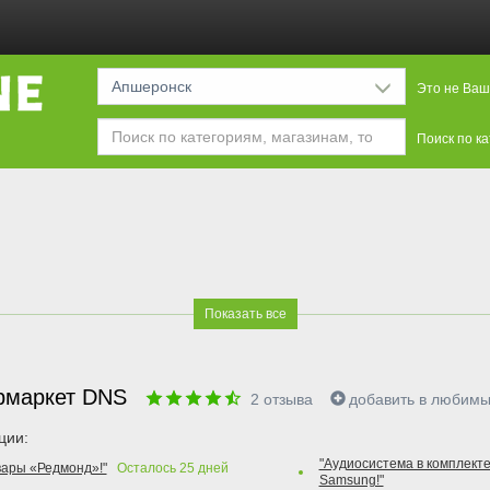
Апшеронск
Это не Ваш
Поиск по к
Показать все
рмаркет DNS
2
отзыва
добавить в любим
ции:
"Аудиосистема в комплекте
вары «Редмонд»!"
Осталось
25
дней
Samsung!"