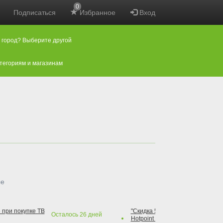
0
Подписаться
Избранное
Вход
 город? Выберите другой
атегориям и магазинам
ые
 при покупке ТВ
"Скидка 50% на варочную повер
Осталось
26
дней
Hotpoint при покупке духового 