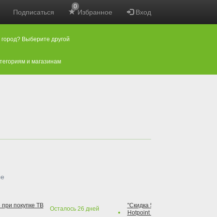
0
Подписаться
Избранное
Вход
 город? Выберите другой
атегориям и магазинам
ые
 при покупке ТВ
"Скидка 50% на варочную повер
Осталось
26
дней
Hotpoint при покупке духового 