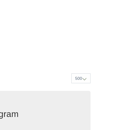
500
egram