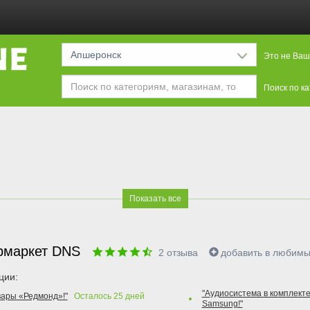
Апшеронск
Это не Ваш
Поиск по к
Показать все
рмаркет DNS
2
отзыва
добавить в любим
ции:
"Аудиосистема в комплекте
вары «Редмонд»!"
Осталось
25
дней
Samsung!"