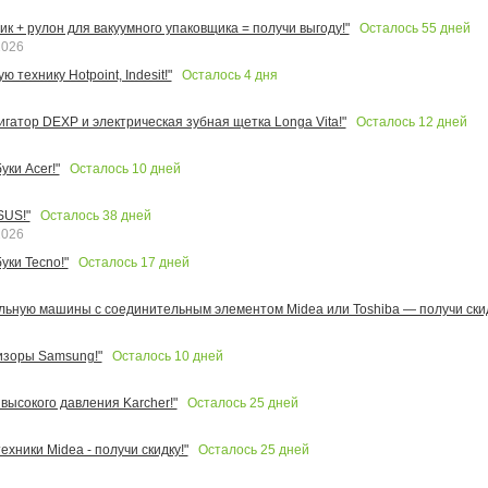
Осталось
55
дней
к + рулон для вакуумного упаковщика = получи выгоду!"
2026
Осталось
4
дня
 технику Hotpoint, Indesit!"
Осталось
12
дней
игатор DEXP и электрическая зубная щетка Longa Vita!"
Осталось
10
дней
ки Acer!"
Осталось
38
дней
SUS!"
2026
Осталось
17
дней
уки Tecno!"
льную машины с соединительным элементом Midea или Toshiba — получи скид
Осталось
10
дней
изоры Samsung!"
Осталось
25
дней
высокого давления Karcher!"
Осталось
25
дней
ехники Midea - получи скидку!"