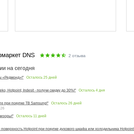
рмаркет DNS
2
отзыва
ии на сегодня
Осталось
25
дней
ы «Редмонд»!"
Осталось
4
дня
o, Hotpoint, Indesit - получи скидку до 30%!"
Осталось
26
дней
те при покупке ТВ Samsung!"
026
Осталось
11
дней
изоры!"
поверхность Hotpoint при покупке духового шкафа или холодильника Hotpoint!