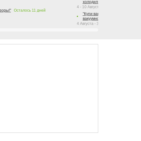
холодильника Hotpoint!"
4 - 10 Августа 2026
зоры!"
Осталось
11
дней
"Купи вакуумный упаковщик + р
вакуумного упаковщика = получи
4 Августа - 30 Сентября 2026