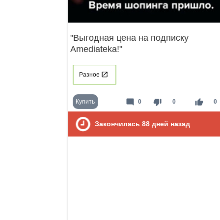
"Выгодная цена на подписку
Amediateka!"
Разное
mode_comment
thumb_down
thumb_up
Купить
0
0
0
Закончилась
88
дней назад