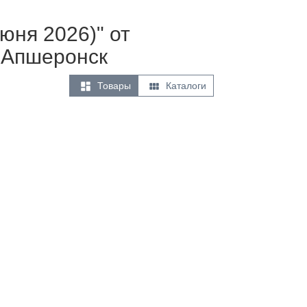
юня 2026)" от
 Апшеронск


Товары
Каталоги