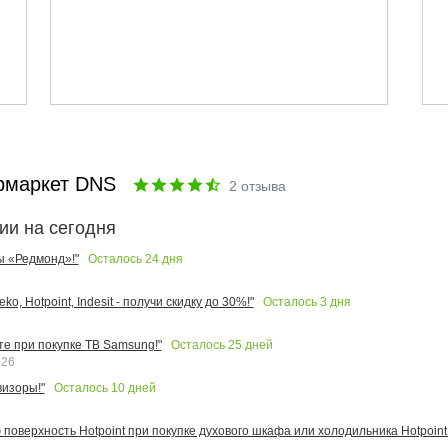
рмаркет DNS
2
отзыва
ии на сегодня
Осталось
24
дня
ы «Редмонд»!"
Осталось
3
дня
o, Hotpoint, Indesit - получи скидку до 30%!"
Осталось
25
дней
те при покупке ТВ Samsung!"
026
Осталось
10
дней
изоры!"
поверхность Hotpoint при покупке духового шкафа или холодильника Hotpoint!