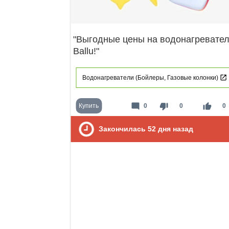
"Выгодные цены на водонагревате
Ballu!"
Водонагреватели (Бойлеры, Газовые колонки)
mode_comment
thumb_down
thumb_up
Купить
0
0
0
Закончилась
52
дня назад