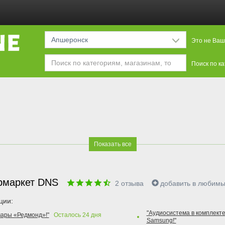
Апшеронск
Это не Ваш
Поиск по к
Показать все
рмаркет DNS
2
отзыва
добавить в любим
ции:
"Аудиосистема в комплекте
вары «Редмонд»!"
Осталось
24
дня
Samsung!"