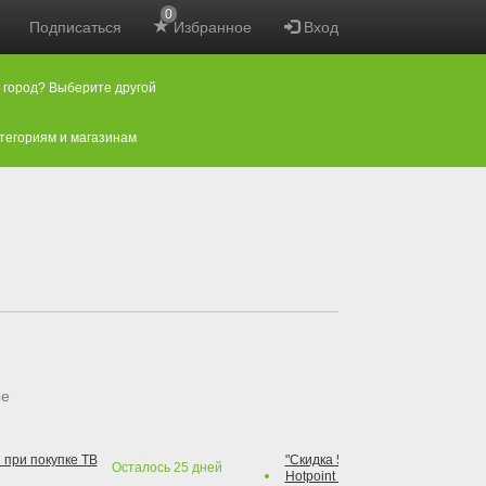
0
Подписаться
Избранное
Вход
 город? Выберите другой
атегориям и магазинам
ые
 при покупке ТВ
"Скидка 50% на варочную повер
Осталось
25
дней
Hotpoint при покупке духового 