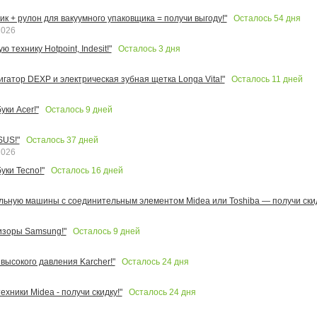
Осталось
54
дня
к + рулон для вакуумного упаковщика = получи выгоду!"
2026
Осталось
3
дня
 технику Hotpoint, Indesit!"
Осталось
11
дней
игатор DEXP и электрическая зубная щетка Longa Vita!"
Осталось
9
дней
ки Acer!"
Осталось
37
дней
SUS!"
2026
Осталось
16
дней
уки Tecno!"
льную машины с соединительным элементом Midea или Toshiba — получи скид
Осталось
9
дней
изоры Samsung!"
Осталось
24
дня
высокого давления Karcher!"
Осталось
24
дня
ехники Midea - получи скидку!"