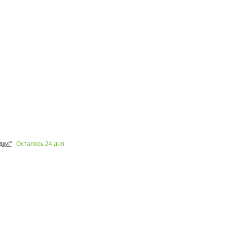
Осталось
24
дня
ку!"