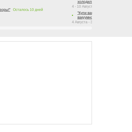
холодильника Hotpoint!"
4 - 10 Августа 2026
зоры!"
Осталось
10
дней
"Купи вакуумный упаковщик + р
вакуумного упаковщика = получи
4 Августа - 30 Сентября 2026