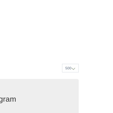
500
egram