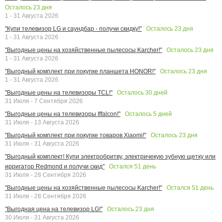
Осталось
23
дня
1 - 31 Августа 2026
Осталось
23
дня
"Купи телевизор LG и саундбар - получи скидку!"
1 - 31 Августа 2026
Осталось
23
дня
"Выгодные цены на хозяйственные пылесосы Karcher!"
1 - 31 Августа 2026
Осталось
23
дня
"Выгодный комплект при покупке планшета HONOR!"
1 - 31 Августа 2026
Осталось
30
дней
"Выгодные цены на телевизоры TCL!"
31 Июля - 7 Сентября 2026
Осталось
5
дней
"Выгодные цены на телевизоры Iffalcon!"
31 Июля - 13 Августа 2026
Осталось
23
дня
"Выгодный комплект при покупке товаров Xiaomi!"
31 Июля - 31 Августа 2026
"Выгодный комплект! Купи электробритву, электричекую зубную щетку или
Остался
51
день
ирригатор Redmond и получи скид"
31 Июля - 28 Сентября 2026
Остался
51
день
"Выгодные цены на хозяйственные пылесосы Karcher!"
31 Июля - 28 Сентября 2026
Осталось
23
дня
"Выгодная цена на телевизор LG!"
30 Июля - 31 Августа 2026