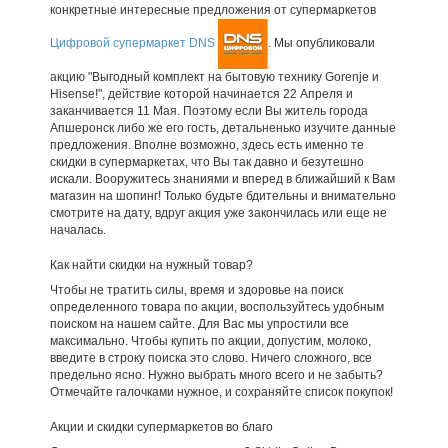
конкретные интересные предложения от супермаркетов
Цифровой супермаркет DNS
. Мы опубликовали
акцию "Выгодный комплект на бытовую технику Gorenje и
Hisense!", действие которой начинается 22 Апреля и
заканчивается 11 Мая. Поэтому если Вы житель города
Апшеронск либо же его гость, детальненько изучите данные
предложения. Вполне возможно, здесь есть именно те
скидки в супермаркетах, что Вы так давно и безутешно
искали. Вооружитесь знаниями и вперед в ближайший к Вам
магазин на шопинг! Только будьте бдительны и внимательно
смотрите на дату, вдруг акция уже закончилась или еще не
началась.
Как найти скидки на нужный товар?
Чтобы не тратить силы, время и здоровье на поиск
определенного товара по акции, воспользуйтесь удобным
поиском на нашем сайте. Для Вас мы упростили все
максимально. Чтобы купить по акции, допустим, молоко,
введите в строку поиска это слово. Ничего сложного, все
предельно ясно. Нужно выбрать много всего и не забыть?
Отмечайте галочками нужное, и сохраняйте список покупок!
Акции и скидки супермаркетов во благо