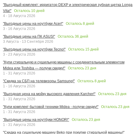
"Выгодный комплект: ирригатор DEXP и электрическая зубная щетка Longa
Осталось
10
дней
Vita!"
4 - 18 Августа 2026
Осталось
8
дней
"Выгодные цены на ноутбуки Acer!"
3 - 16 Августа 2026
Осталось
36
дней
"Выгодные цены на ПК ASUS!"
3 Августа - 13 Сентября 2026
Осталось
15
дней
"Выгодные цены на ноутбуки Tecno!"
3 - 23 Августа 2026
"Купи стиральную и сушильную машины с соединительным элементом
Осталось
23
дня
Midea или Toshiba — получи скидку!"
1 - 31 Августа 2026
Осталось
8
дней
"Скидка за СБП на телевизоры Samsung!"
1 - 16 Августа 2026
Осталось
23
дня
"Выгодная цена на мойку высокого давления Karcher!"
1 - 31 Августа 2026
Осталось
23
дня
"Купи комплект бытовой техники Midea - получи скидку!"
1 - 31 Августа 2026
Осталось
23
дня
"Выгодные цены на ноутбуки HONOR!"
1 - 31 Августа 2026
"Скидка на сушильную машину Beko при покупке стиральной машины!"