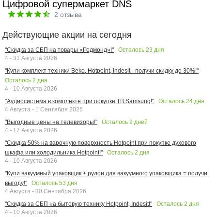
Цифровой супермаркет DNS
2
отзыва
Действующие акции на сегодня
Осталось
23
дня
"Скидка за СБП на товары «Редмонд»!"
4 - 31 Августа 2026
"Купи комплект техники Beko, Hotpoint, Indesit - получи скидку до 30%!"
Осталось
2
дня
4 - 10 Августа 2026
Осталось
24
дня
"Аудиосистема в комплекте при покупке ТВ Samsung!"
4 Августа - 1 Сентября 2026
Осталось
9
дней
"Выгодные цены на телевизоры!"
4 - 17 Августа 2026
"Скидка 50% на варочную поверхность Hotpoint при покупке духового
Осталось
2
дня
шкафа или холодильника Hotpoint!"
4 - 10 Августа 2026
"Купи вакуумный упаковщик + рулон для вакуумного упаковщика = получи
Осталось
53
дня
выгоду!"
4 Августа - 30 Сентября 2026
Осталось
2
дня
"Скидка за СБП на бытовую технику Hotpoint, Indesit!"
4 - 10 Августа 2026