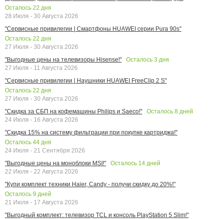
Осталось
22
дня
28 Июля - 30 Августа 2026
"Сервисные привилегии | Смартфоны HUAWEI серии Pura 90s"
Осталось
22
дня
27 Июля - 30 Августа 2026
Осталось
3
дня
"Выгодные цены на телевизоры Hisense!"
27 Июля - 11 Августа 2026
"Сервисные привилегии | Наушники HUAWEI FreeClip 2 S"
Осталось
22
дня
27 Июля - 30 Августа 2026
Осталось
8
дней
"Скидка за СБП на кофемашины Philips и Saeco!"
24 Июля - 16 Августа 2026
"Скидка 15% на систему фильтрации при покупке картриджа!"
Осталось
44
дня
24 Июля - 21 Сентября 2026
Осталось
14
дней
"Выгодные цены на моноблоки MSI!"
22 Июля - 22 Августа 2026
"Купи комплект техники Haier, Candy - получи скидку до 20%!"
Осталось
9
дней
21 Июля - 17 Августа 2026
"Выгодный комплект: телевизор TCL и консоль PlayStation 5 Slim!"