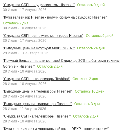
Осталось
9
дней
"Скидка за СБП на аудиосистемы Hisense!"
30 Июля - 17 Августа 2026
"Купи телевизор Hisense - получи скидку на саундбар Hisense!"
Осталось
2
дня
30 Июля - 10 Августа 2026
Осталось
9
дней
"Скидка за СБП при покупке мониторов Hisense"
30 Июля - 17 Августа 2026
Осталось
24
дня
"Выгодные цены на ноутбуки MAIBENBEN!"
29 Июля - 1 Сентября 2026
"Покупай больше – плати меньше! Скидки до 20% на бытовую технику
Осталось
2
дня
Gorenje и Hisense!"
28 Июля - 10 Августа 2026
Осталось
2
дня
"Скидка за СБП на телевизоры Toshiba!"
28 Июля - 10 Августа 2026
Осталось
16
дней
"Выгодные цены на телевизоры Hisense!"
28 Июля - 24 Августа 2026
Осталось
3
дня
"Выгодные цены на телевизоры Toshiba!"
28 Июля - 11 Августа 2026
Осталось
2
дня
"Скидка за СБП на телевизоры Hisense!"
28 Июля - 10 Августа 2026
"Купи холодильник и морозильный шкаф DEXP - получи скидку!"