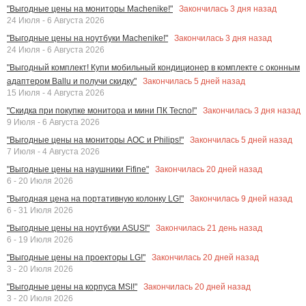
Закончилась
3
дня назад
"Выгодные цены на мониторы Machenike!"
24 Июля - 6 Августа 2026
Закончилась
3
дня назад
"Выгодные цены на ноутбуки Machenike!"
24 Июля - 6 Августа 2026
"Выгодный комплект! Купи мобильный кондиционер в комплекте с оконным
Закончилась
5
дней назад
адаптером Ballu и получи скидку"
15 Июля - 4 Августа 2026
Закончилась
3
дня назад
"Скидка при покупке монитора и мини ПК Tecno!"
9 Июля - 6 Августа 2026
Закончилась
5
дней назад
"Выгодные цены на мониторы AOC и Philips!"
7 Июля - 4 Августа 2026
Закончилась
20
дней назад
"Выгодные цены на наушники Fifine"
6 - 20 Июля 2026
Закончилась
9
дней назад
"Выгодная цена на портативную колонку LG!"
6 - 31 Июля 2026
Закончилась
21
день назад
"Выгодные цены на ноутбуки ASUS!"
6 - 19 Июля 2026
Закончилась
20
дней назад
"Выгодные цены на проекторы LG!"
3 - 20 Июля 2026
Закончилась
20
дней назад
"Выгодные цены на корпуса MSI!"
3 - 20 Июля 2026