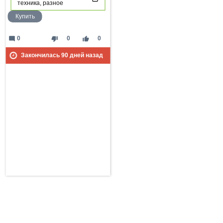
техника, разное
Купить
mode_comment
thumb_down
thumb_up
0
0
0
Закончилась
90
дней назад