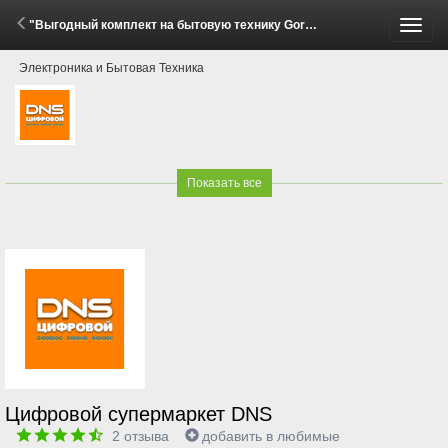
"Выгодный комплект на бытовую технику Gorenje и Hisense!" (22 Апреля - 11 Мая 2026)
Пере
Электроника и Бытовая Техника
меню
Показать все
Цифровой супермаркет DNS
2
отзыва
добавить в любимые