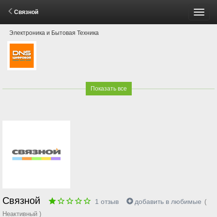
Связной
Пере
Электроника и Бытовая Техника
меню
Показать все
Связной
1
отзыв
добавить в любимые
(
Неактивный )