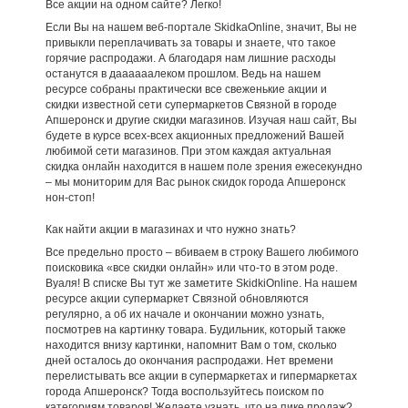
Все акции на одном сайте? Легко!
Если Вы на нашем веб-портале SkidkaOnline, значит, Вы не
привыкли переплачивать за товары и знаете, что такое
горячие распродажи. А благодаря нам лишние расходы
останутся в даааааалеком прошлом. Ведь на нашем
ресурсе собраны практически все свеженькие акции и
скидки известной сети супермаркетов Связной в городе
Апшеронск и другие скидки магазинов. Изучая наш сайт, Вы
будете в курсе всех-всех акционных предложений Вашей
любимой сети магазинов. При этом каждая актуальная
скидка онлайн находится в нашем поле зрения ежесекундно
– мы мониторим для Вас рынок скидок города Апшеронск
нон-стоп!
Как найти акции в магазинах и что нужно знать?
Все предельно просто – вбиваем в строку Вашего любимого
поисковика «все скидки онлайн» или что-то в этом роде.
Вуаля! В списке Вы тут же заметите SkidkiOnline. На нашем
ресурсе акции супермаркет Связной обновляются
регулярно, а об их начале и окончании можно узнать,
посмотрев на картинку товара. Будильник, который также
находится внизу картинки, напомнит Вам о том, сколько
дней осталось до окончания распродажи. Нет времени
перелистывать все акции в супермаркетах и гипермаркетах
города Апшеронск? Тогда воспользуйтесь поиском по
категориям товаров! Желаете узнать, что на пике продаж?