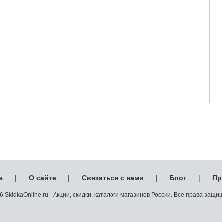
а
|
О сайте
|
Связаться с нами
|
Блог
|
Пр
 SkidkaOnline.ru - Акции, скидки, каталоги магазинов России. Все права защ