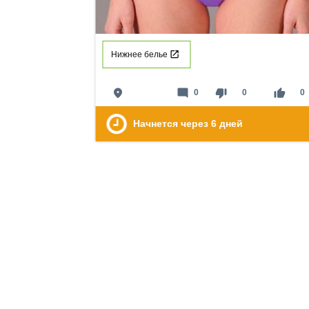
Нижнее белье
place
mode_comment
thumb_down
thumb_up
0
0
0
Начнется через
6
дней