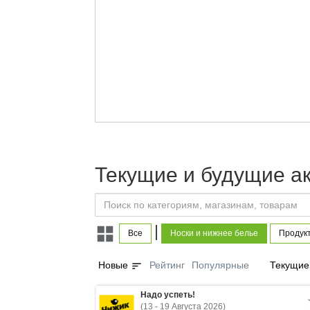
Текущие и будущие ак
|
Все
Носки и нижнее белье
Продукт
sort
Новые
Рейтинг
Популярные
Текущие
Надо успеть!
(13 - 19 Августа 2026)