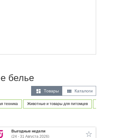
ее белье


Товары
Каталоги
ая техника
Животные и товары для питомцев
Товары для новорожде
Выгодные недели
(24 - 31 Августа 2026)