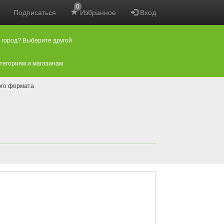
0
Подписаться
Избранное
Вход
 город? Выберите другой
атегориям и магазинам
ого формата