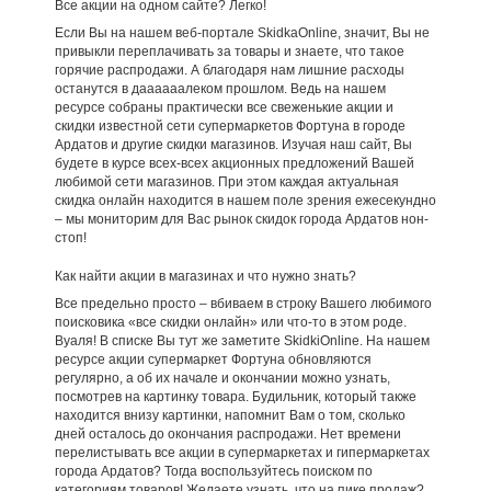
Все акции на одном сайте? Легко!
Если Вы на нашем веб-портале SkidkaOnline, значит, Вы не
привыкли переплачивать за товары и знаете, что такое
горячие распродажи. А благодаря нам лишние расходы
останутся в даааааалеком прошлом. Ведь на нашем
ресурсе собраны практически все свеженькие акции и
скидки известной сети супермаркетов Фортуна в городе
Ардатов и другие скидки магазинов. Изучая наш сайт, Вы
будете в курсе всех-всех акционных предложений Вашей
любимой сети магазинов. При этом каждая актуальная
скидка онлайн находится в нашем поле зрения ежесекундно
– мы мониторим для Вас рынок скидок города Ардатов нон-
стоп!
Как найти акции в магазинах и что нужно знать?
Все предельно просто – вбиваем в строку Вашего любимого
поисковика «все скидки онлайн» или что-то в этом роде.
Вуаля! В списке Вы тут же заметите SkidkiOnline. На нашем
ресурсе акции супермаркет Фортуна обновляются
регулярно, а об их начале и окончании можно узнать,
посмотрев на картинку товара. Будильник, который также
находится внизу картинки, напомнит Вам о том, сколько
дней осталось до окончания распродажи. Нет времени
перелистывать все акции в супермаркетах и гипермаркетах
города Ардатов? Тогда воспользуйтесь поиском по
категориям товаров! Желаете узнать, что на пике продаж?