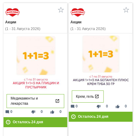
Акции
Акции
(1 - 31 Августа 2026)
(1 - 31 Августа 2026)
Крем, гель
Медикаменты и
лекарства
mode_comment
thumb_down
thumb_up
0
0
0
mode_comment
thumb_down
thumb_up
0
0
0
Осталось
24
дня
Осталось
24
дня