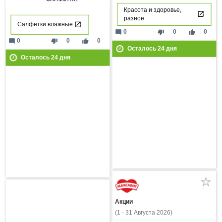
Красота и здоровье,
разное
Салфетки влажные
mode_comment
thumb_down
thumb_up
0
0
0
mode_comment
thumb_down
thumb_up
0
0
0
Осталось
24
дня
Осталось
24
дня
Акции
(1 - 31 Августа 2026)