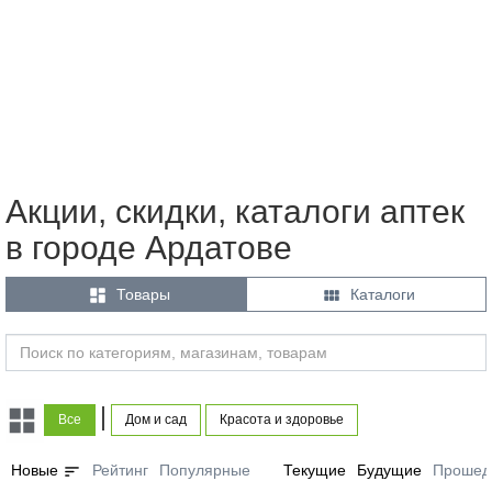
Акции, скидки, каталоги аптек
в городе Ардатове


Товары
Каталоги
|
Все
Дом и сад
Красота и здоровье
sort
Новые
Рейтинг
Популярные
Текущие
Будущие
Прошед