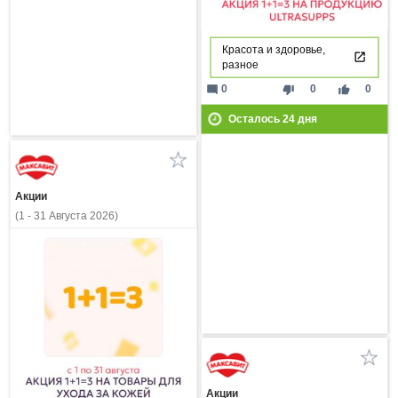
Красота и здоровье,
разное
mode_comment
thumb_down
thumb_up
0
0
0
Осталось
24
дня
Акции
(1 - 31 Августа 2026)
Акции