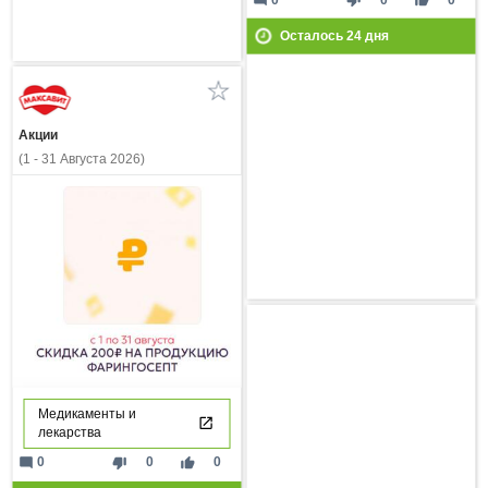
mode_comment
thumb_down
thumb_up
Осталось
24
дня
Акции
(1 - 31 Августа 2026)
Медикаменты и
лекарства
mode_comment
thumb_down
thumb_up
0
0
0