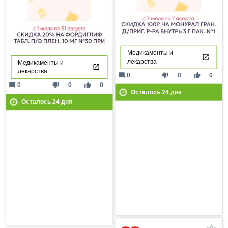
Медикаменты и
лекарства
Медикаменты и
лекарства
mode_comment
thumb_down
thumb_up
0
0
0
mode_comment
thumb_down
thumb_up
0
0
0
Осталось
24
дня
Осталось
24
дня