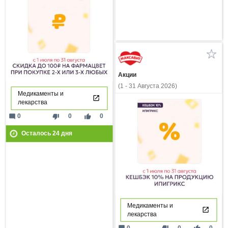
Акции
(1 - 31 Августа 2026)
Медикаменты и
лекарства
mode_comment
thumb_down
thumb_up
0
0
0
Осталось
24
дня
Медикаменты и
лекарства
0
0
0