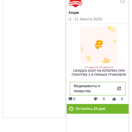
Акции
(1 - 31 Августа 2026)
Медикаменты и
лекарства
mode_comment
thumb_down
thumb_up
0
0
0
Осталось
24
дня