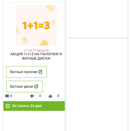
Ватные палочки
Ватные диски
mode_comment
thumb_down
thumb_up
0
0
0
Осталось
24
дня