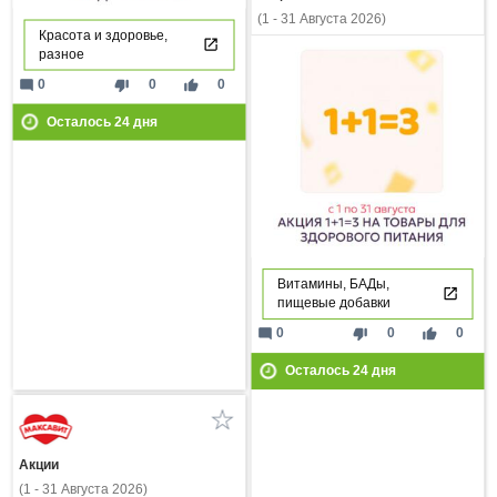
(1 - 31 Августа 2026)
Красота и здоровье,
разное
mode_comment
thumb_down
thumb_up
0
0
0
Осталось
24
дня
Витамины, БАДы,
пищевые добавки
mode_comment
thumb_down
thumb_up
0
0
0
Осталось
24
дня
Акции
(1 - 31 Августа 2026)