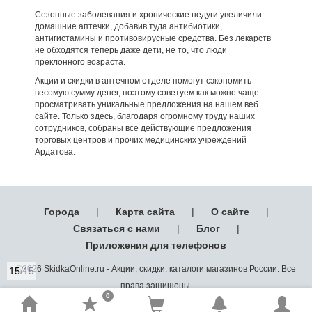
Сезонные заболевания и хронические недуги увеличили
домашние аптечки, добавив туда антибиотики,
антигистамины и противовирусные средства. Без лекарств
не обходятся теперь даже дети, не то, что люди
преклонного возраста.
Акции и скидки в аптечном отделе помогут сэкономить
весомую сумму денег, поэтому советуем как можно чаще
просматривать уникальные предложения на нашем веб
сайте. Только здесь, благодаря огромному труду наших
сотрудников, собраны все действующие предложения
торговых центров и прочих медицинских учреждений
Ардатова.
Города
|
Карта сайта
|
О сайте
|
Связаться с нами
|
Блог
|
Приложения для телефонов
©2026 SkidkaOnline.ru - Акции, скидки, каталоги магазинов России. Все
15
/15
права защищены.
0