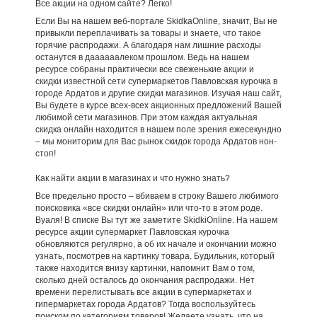
Все акции на одном сайте? Легко!
Если Вы на нашем веб-портале SkidkaOnline, значит, Вы не
привыкли переплачивать за товары и знаете, что такое
горячие распродажи. А благодаря нам лишние расходы
останутся в даааааалеком прошлом. Ведь на нашем
ресурсе собраны практически все свеженькие акции и
скидки известной сети супермаркетов Павловская курочка в
городе Ардатов и другие скидки магазинов. Изучая наш сайт,
Вы будете в курсе всех-всех акционных предложений Вашей
любимой сети магазинов. При этом каждая актуальная
скидка онлайн находится в нашем поле зрения ежесекундно
– мы мониторим для Вас рынок скидок города Ардатов нон-
стоп!
Как найти акции в магазинах и что нужно знать?
Все предельно просто – вбиваем в строку Вашего любимого
поисковика «все скидки онлайн» или что-то в этом роде.
Вуаля! В списке Вы тут же заметите SkidkiOnline. На нашем
ресурсе акции супермаркет Павловская курочка
обновляются регулярно, а об их начале и окончании можно
узнать, посмотрев на картинку товара. Будильник, который
также находится внизу картинки, напомнит Вам о том,
сколько дней осталось до окончания распродажи. Нет
времени перелистывать все акции в супермаркетах и
гипермаркетах города Ардатов? Тогда воспользуйтесь
поиском по категориям товаров! Желаете узнать, что на