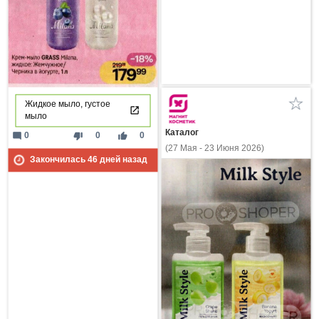
Жидкое мыло, густое
мыло
Каталог
mode_comment
thumb_down
thumb_up
0
0
0
(27 Мая - 23 Июня 2026)
Закончилась
46
дней назад