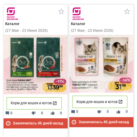
Каталог
Каталог
(27 Мая - 23 Июня 2026)
(27 Мая - 23 Июня 2026)
Корм для кошек и котов
Корм для кошек и котов
mode_comment
thumb_down
thumb_up
0
0
0
mode_comment
thumb_down
thumb_up
0
0
0
Закончилась
46
дней назад
Закончилась
46
дней назад