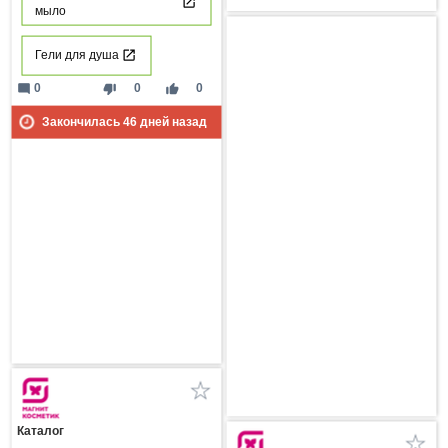
мыло
Гели для душа
mode_comment
thumb_down
thumb_up
0
0
0
Закончилась
46
дней назад
Каталог