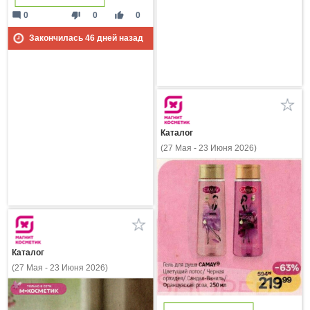
mode_comment
thumb_down
thumb_up
0
0
0
Закончилась
46
дней назад
Каталог
(27 Мая - 23 Июня 2026)
Каталог
(27 Мая - 23 Июня 2026)