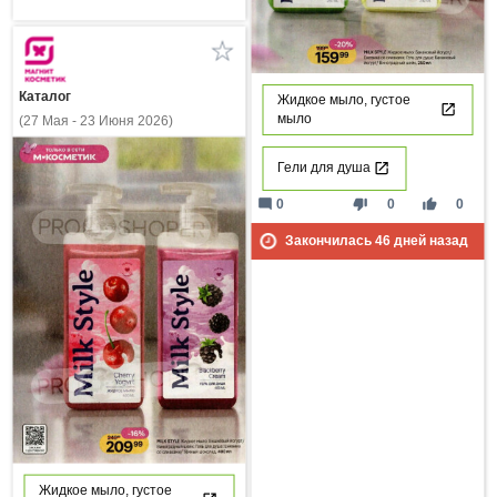
Каталог
Жидкое мыло, густое
мыло
(27 Мая - 23 Июня 2026)
Гели для душа
mode_comment
thumb_down
thumb_up
0
0
0
Закончилась
46
дней назад
Жидкое мыло, густое