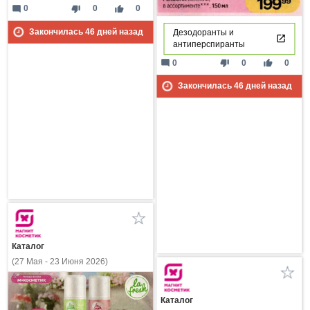
mode_comment
thumb_down
thumb_up
0
0
0
Закончилась
46
дней назад
Дезодоранты и
антиперспиранты
mode_comment
thumb_down
thumb_up
0
0
0
Закончилась
46
дней назад
Каталог
(27 Мая - 23 Июня 2026)
Каталог