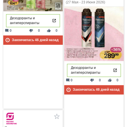
(27 Мая - 23 Июня 2026)
Дезодоранты и
антиперспиранты
mode_comment
thumb_down
thumb_up
0
0
0
Закончилась
46
дней назад
Дезодоранты и
антиперспиранты
mode_comment
thumb_down
thumb_up
0
0
0
Закончилась
46
дней назад