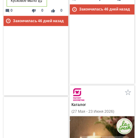
Кусковое мыло
Закончилась
46
дней назад
mode_comment
thumb_down
thumb_up
0
0
0
Закончилась
46
дней назад
Каталог
(27 Мая - 23 Июня 2026)