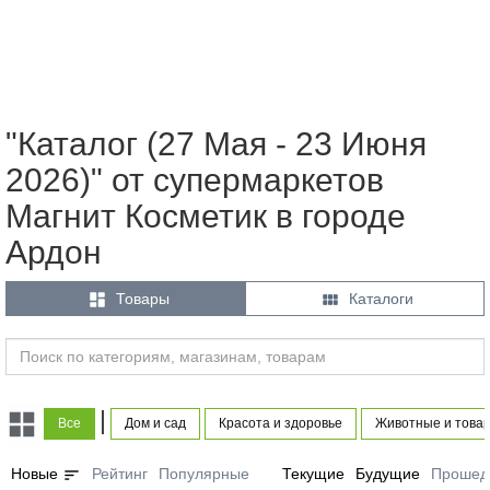
"Каталог (27 Мая - 23 Июня
2026)" от супермаркетов
Магнит Косметик в городе
Ардон


Товары
Каталоги
|
Все
Дом и сад
Красота и здоровье
Животные и това
sort
Новые
Рейтинг
Популярные
Текущие
Будущие
Прошед