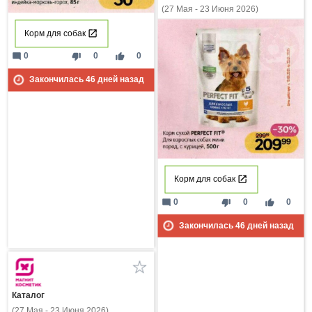
(27 Мая - 23 Июня 2026)
Корм для собак
mode_comment
thumb_down
thumb_up
0
0
0
Закончилась
46
дней назад
Корм для собак
mode_comment
thumb_down
thumb_up
0
0
0
Закончилась
46
дней назад
Каталог
(27 Мая - 23 Июня 2026)