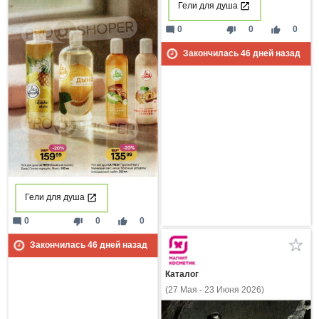
Гели для душа
mode_comment
thumb_down
thumb_up
0
0
0
Закончилась
46
дней назад
Гели для душа
mode_comment
thumb_down
thumb_up
0
0
0
Закончилась
46
дней назад
Каталог
(27 Мая - 23 Июня 2026)