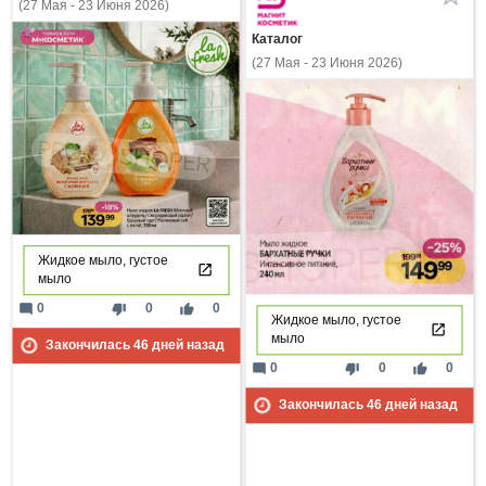
(27 Мая - 23 Июня 2026)
Каталог
(27 Мая - 23 Июня 2026)
Жидкое мыло, густое
мыло
mode_comment
thumb_down
thumb_up
0
0
0
Жидкое мыло, густое
мыло
Закончилась
46
дней назад
mode_comment
thumb_down
thumb_up
0
0
0
Закончилась
46
дней назад