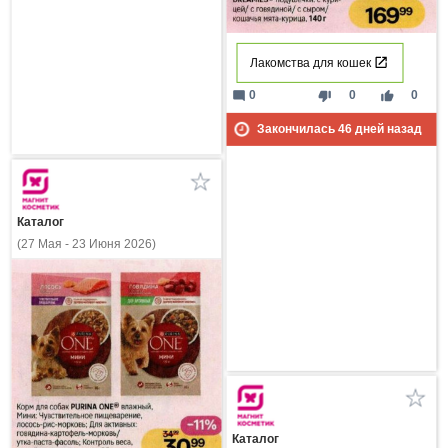
Лакомства для кошек
mode_comment
thumb_down
thumb_up
0
0
0
Закончилась
46
дней назад
Каталог
(27 Мая - 23 Июня 2026)
Каталог