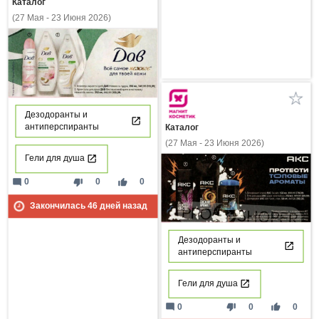
Каталог
(27 Мая - 23 Июня 2026)
Дезодоранты и
антиперспиранты
Каталог
(27 Мая - 23 Июня 2026)
Гели для душа
mode_comment
thumb_down
thumb_up
0
0
0
Закончилась
46
дней назад
Дезодоранты и
антиперспиранты
Гели для душа
mode_comment
thumb_down
thumb_up
0
0
0