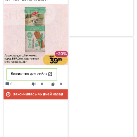
Лакомства для собак
mode_comment
thumb_down
thumb_up
0
0
0
Закончилась
46
дней назад