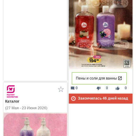
Пены и соли для ванны
mode_comment
thumb_down
thumb_up
0
0
0
Закончилась
46
дней назад
Каталог
(27 Мая - 23 Июня 2026)