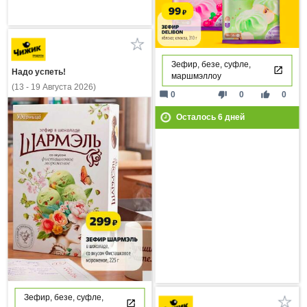
Зефир, безе, суфле,
Надо успеть!
маршмэллоу
(13 - 19 Августа 2026)
mode_comment
thumb_down
thumb_up
0
0
0
Осталось
6
дней
Зефир, безе, суфле,