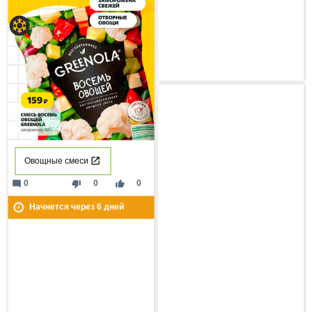
Овощные смеси
mode_comment
thumb_down
thumb_up
0
0
0
Начнется через
6
дней