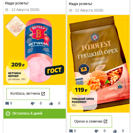
Надо успеть!
Надо успеть!
(6 - 12 Августа 2026)
(6 - 12 Августа 2026)
Колбаса, ветчина
mode_comment
thumb_down
thumb_up
0
0
0
Осталось
6
дней
Орехи и семечки
mode_comment
thumb_down
thumb_up
0
0
0