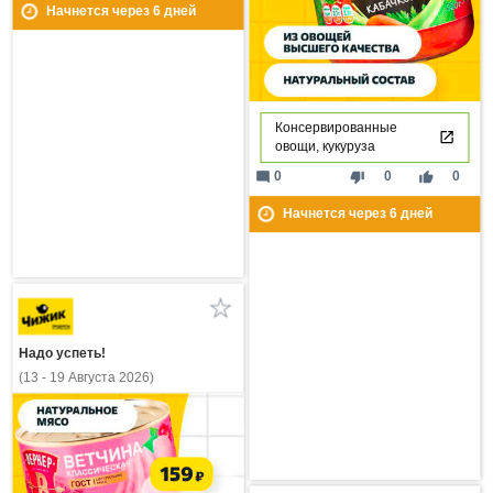
Начнется через
6
дней
Консервированные
овощи, кукуруза
mode_comment
thumb_down
thumb_up
0
0
0
Начнется через
6
дней
Надо успеть!
(13 - 19 Августа 2026)