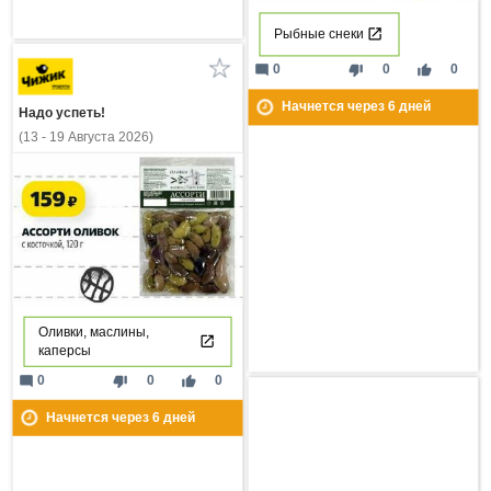
Рыбные снеки
mode_comment
thumb_down
thumb_up
0
0
0
Начнется через
6
дней
Надо успеть!
(13 - 19 Августа 2026)
Оливки, маслины,
каперсы
mode_comment
thumb_down
thumb_up
0
0
0
Начнется через
6
дней