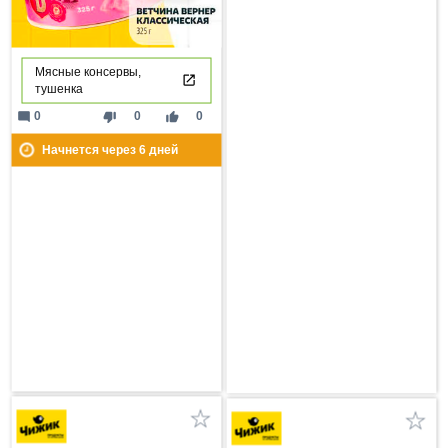
Мясные консервы,
тушенка
mode_comment
thumb_down
thumb_up
0
0
0
Начнется через
6
дней