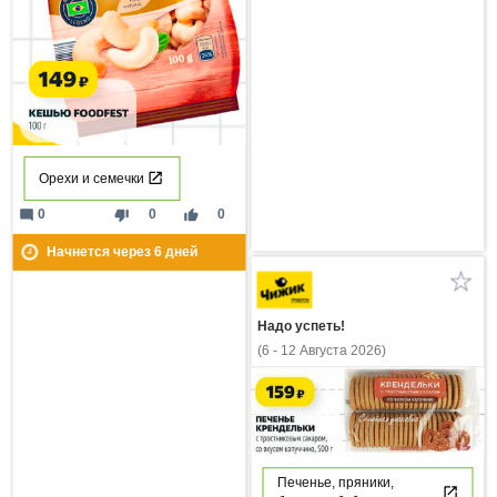
Орехи и семечки
mode_comment
thumb_down
thumb_up
0
0
0
Начнется через
6
дней
Надо успеть!
(6 - 12 Августа 2026)
Печенье, пряники,