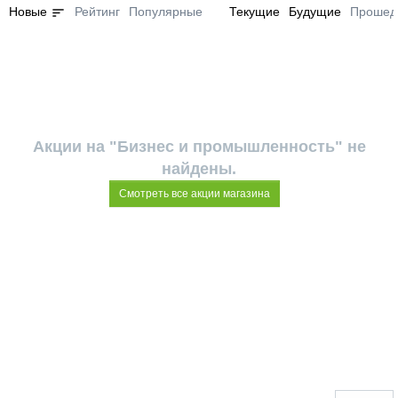
sort
Новые
Рейтинг
Популярные
Текущие
Будущие
Прошед
Акции на "Бизнес и промышленность" не
найдены.
Смотреть все акции магазина