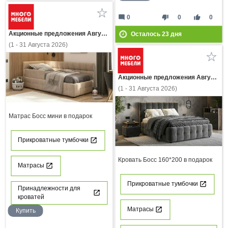
mode_comment
thumb_down
thumb_up
0
0
0
Акционные предложения Августа
Осталось
23
дня
(1 - 31 Августа 2026)
Акционные предложения Августа
(1 - 31 Августа 2026)
Матрас Босс мини в подарок
Прикроватные тумбочки
Кровать Босс 160*200 в подарок
Матрасы
Прикроватные тумбочки
Принадлежности для
кроватей
Матрасы
Купить