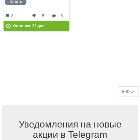
Купить
mode_comment
thumb_down
thumb_up
0
0
0
Осталось
23
дня
500
Уведомления на новые
акции в Telegram