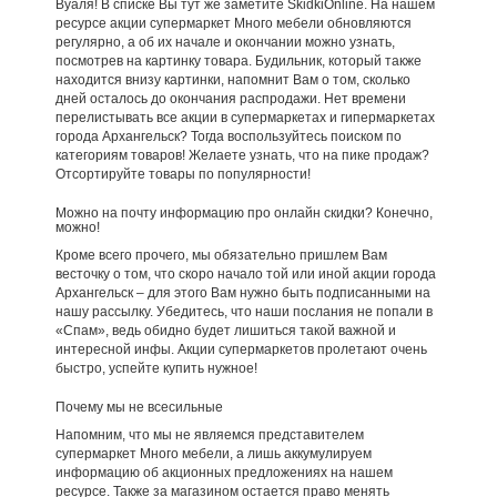
Вуаля! В списке Вы тут же заметите SkidkiOnline. На нашем
ресурсе акции супермаркет Много мебели обновляются
регулярно, а об их начале и окончании можно узнать,
посмотрев на картинку товара. Будильник, который также
находится внизу картинки, напомнит Вам о том, сколько
дней осталось до окончания распродажи. Нет времени
перелистывать все акции в супермаркетах и гипермаркетах
города Архангельск? Тогда воспользуйтесь поиском по
категориям товаров! Желаете узнать, что на пике продаж?
Отсортируйте товары по популярности!
Можно на почту информацию про онлайн скидки? Конечно,
можно!
Кроме всего прочего, мы обязательно пришлем Вам
весточку о том, что скоро начало той или иной акции города
Архангельск – для этого Вам нужно быть подписанными на
нашу рассылку. Убедитесь, что наши послания не попали в
«Спам», ведь обидно будет лишиться такой важной и
интересной инфы. Акции супермаркетов пролетают очень
быстро, успейте купить нужное!
Почему мы не всесильные
Напомним, что мы не являемся представителем
супермаркет Много мебели, а лишь аккумулируем
информацию об акционных предложениях на нашем
ресурсе. Также за магазином остается право менять