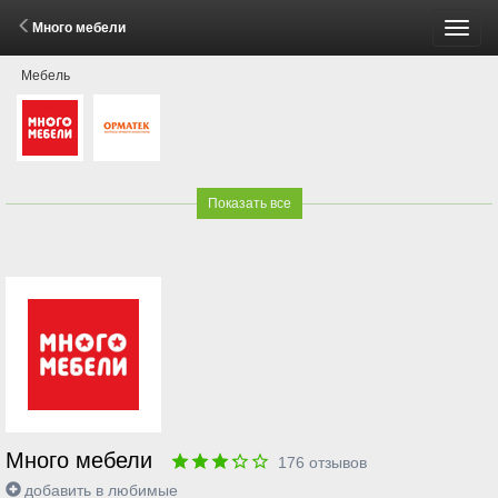
Много мебели
Пере
Мебель
меню
Показать все
Много мебели
176
отзывов
добавить в любимые