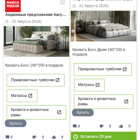
(1 - 31 Августа 2026)
Акционные предложения Августа
(1 - 31 Августа 2026)
Кровать Босс Дрим 160*200 в
подарок
Кровать Босс 180*200 в подарок
Прикроватные тумбочки
Прикроватные тумбочки
Матрасы
Матрасы
Кровати и кроватные
рамы
Кровати и кроватные
Купить
рамы
Купить
mode_comment
thumb_down
thumb_up
0
0
0
Осталось
23
дня
mode_comment
thumb_down
thumb_up
0
0
0