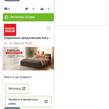
mode_comment
thumb_down
thumb_up
0
0
0
Осталось
23
дня
Акционные предложения Августа
(1 - 31 Августа 2026)
Вместе где комфорт
Матрасы
Кровати и кроватные
рамы