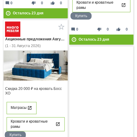
Кровати и кроватные
mode_comment
thumb_down
thumb_up
0
0
0
рамы
Осталось
23
дня
Купить
mode_comment
thumb_down
thumb_up
0
0
0
Акционные предложения Августа
Осталось
23
дня
(1 - 31 Августа 2026)
Скидка 20 000 ₽ на кровать Босс
ХО
Матрасы
Кровати и кроватные
рамы
Купить