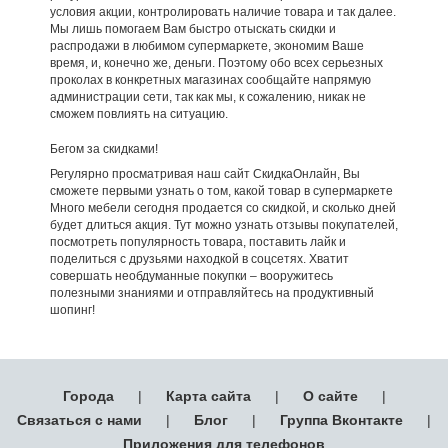
условия акции, контролировать наличие товара и так далее.
Мы лишь помогаем Вам быстро отыскать скидки и
распродажи в любимом супермаркете, экономим Ваше
время, и, конечно же, деньги. Поэтому обо всех серьезных
проколах в конкретных магазинах сообщайте напрямую
администрации сети, так как мы, к сожалению, никак не
сможем повлиять на ситуацию.
Бегом за скидками!
Регулярно просматривая наш сайт СкидкаОнлайн, Вы
сможете первыми узнать о том, какой товар в супермаркете
Много мебели сегодня продается со скидкой, и сколько дней
будет длиться акция. Тут можно узнать отзывы покупателей,
посмотреть популярность товара, поставить лайк и
поделиться с друзьями находкой в соцсетях. Хватит
совершать необдуманные покупки – вооружитесь
полезными знаниями и отправляйтесь на продуктивный
шопинг!
Города
|
Карта сайта
|
О сайте
|
Связаться с нами
|
Блог
|
Группа Вконтакте
|
Приложения для телефонов