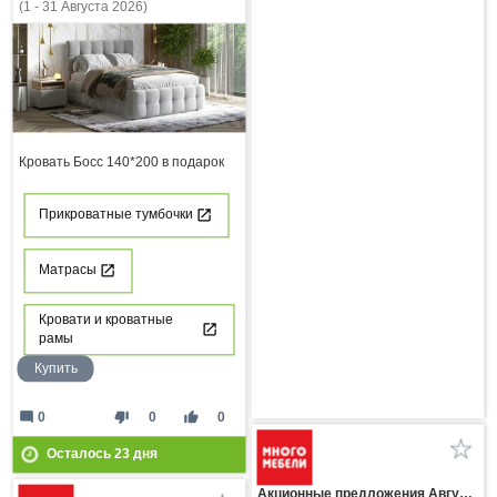
(1 - 31 Августа 2026)
Кровать Босс 140*200 в подарок
Прикроватные тумбочки
Матрасы
Кровати и кроватные
рамы
Купить
mode_comment
thumb_down
thumb_up
0
0
0
Осталось
23
дня
Акционные предложения Августа