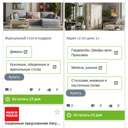
Журнальный стол в подарок
Акция «2 по цене 1»
Гардеробы, Шкафы-купе,
Диваны
Прихожие
Кухонные, обеденные и
Мебель, разное
журнальные столы
Купить
Стеллажи, книжные и
настенные полки
mode_comment
thumb_down
thumb_up
0
0
0
Купить
Осталось
23
дня
mode_comment
thumb_down
thumb_up
0
0
0
Осталось
23
дня
Акционные предложения Августа