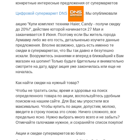
конкретные интересные предложения от супермаркетов
Цифровой супермаркет DNS
. Мы опубликовали
акцию "Купи комплект техники Haier, Candy - получи скидку
до 20%!", действие которой начинается 27 Мая и
заканчивается 8 Июня. Поэтому если Вы житель города
Армавир либо же его гость, детальненько изучите данные
предложения. Вполне возможно, здесь есть именно те
скидки в супермаркетах, что Вы так давно и безутешно
искали. Вооружитесь знаниями и вперед в ближайший к Вам
магазин на шопинг! Только будьте бдительны и внимательно
смотрите на дату, вдруг акция уже закончилась или еще не
началась.
Как найти скидки на нужный товар?
Чтобы не тратить силы, время и здоровье на поиск
определенного товара по акции, воспользуйтесь удобным
поиском на нашем сайте. Для Вас мы упростили все
максимально. Чтобы купить по акции, допустим, молоко,
введите в строку поиска это слово. Ничего сложного, все
предельно ясно. Нужно выбрать много всего и не забыть?
Отмечайте галочками нужное, и сохраняйте список покупок!
Акции и скидки супермаркетов во благо