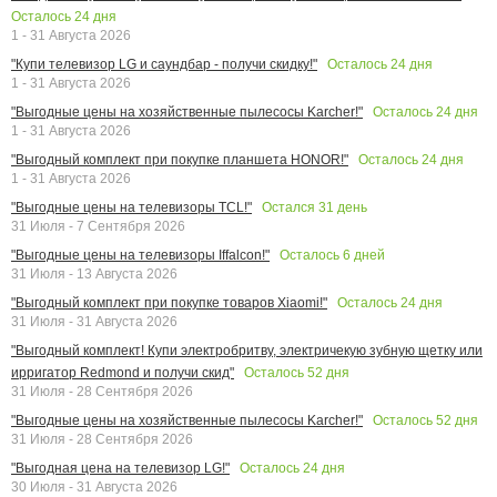
Осталось
24
дня
1 - 31 Августа 2026
Осталось
24
дня
"Купи телевизор LG и саундбар - получи скидку!"
1 - 31 Августа 2026
Осталось
24
дня
"Выгодные цены на хозяйственные пылесосы Karcher!"
1 - 31 Августа 2026
Осталось
24
дня
"Выгодный комплект при покупке планшета HONOR!"
1 - 31 Августа 2026
Остался
31
день
"Выгодные цены на телевизоры TCL!"
31 Июля - 7 Сентября 2026
Осталось
6
дней
"Выгодные цены на телевизоры Iffalcon!"
31 Июля - 13 Августа 2026
Осталось
24
дня
"Выгодный комплект при покупке товаров Xiaomi!"
31 Июля - 31 Августа 2026
"Выгодный комплект! Купи электробритву, электричекую зубную щетку или
Осталось
52
дня
ирригатор Redmond и получи скид"
31 Июля - 28 Сентября 2026
Осталось
52
дня
"Выгодные цены на хозяйственные пылесосы Karcher!"
31 Июля - 28 Сентября 2026
Осталось
24
дня
"Выгодная цена на телевизор LG!"
30 Июля - 31 Августа 2026