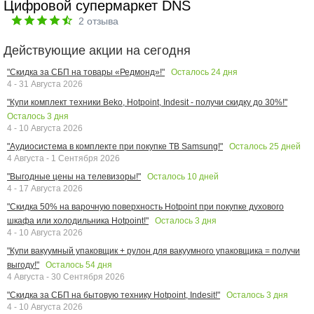
Цифровой супермаркет DNS
2
отзыва
Действующие акции на сегодня
Осталось
24
дня
"Скидка за СБП на товары «Редмонд»!"
4 - 31 Августа 2026
"Купи комплект техники Beko, Hotpoint, Indesit - получи скидку до 30%!"
Осталось
3
дня
4 - 10 Августа 2026
Осталось
25
дней
"Аудиосистема в комплекте при покупке ТВ Samsung!"
4 Августа - 1 Сентября 2026
Осталось
10
дней
"Выгодные цены на телевизоры!"
4 - 17 Августа 2026
"Скидка 50% на варочную поверхность Hotpoint при покупке духового
Осталось
3
дня
шкафа или холодильника Hotpoint!"
4 - 10 Августа 2026
"Купи вакуумный упаковщик + рулон для вакуумного упаковщика = получи
Осталось
54
дня
выгоду!"
4 Августа - 30 Сентября 2026
Осталось
3
дня
"Скидка за СБП на бытовую технику Hotpoint, Indesit!"
4 - 10 Августа 2026