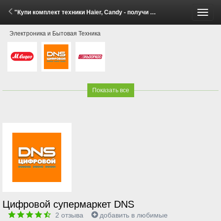
"Купи комплект техники Haier, Candy - получи скидку до 20%!" (27 Мая - 8 Июня 2026)
Пере
Электроника и Бытовая Техника
меню
Показать все
Цифровой супермаркет DNS
2
отзыва
добавить в любимые