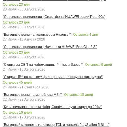
Осталось
23
дня
28 Июля - 30 Августа 2026
"Сервисные привилегии | Смартфоны HUAWEI серии Pura 90s"
Осталось
23
дня
27 Июля - 30 Августа 2026
Осталось
4
дня
"Выгодные цены на телевизоры Hisense!"
27 Июля - 11 Августа 2026
"Сервисные привилегии | Наушники HUAWEI FreeClip 2 S"
Осталось
23
дня
27 Июля - 30 Августа 2026
Осталось
9
дней
"Скидка за СБП на кофемашины Philips и Saeco!"
24 Июля - 16 Августа 2026
"Скидка 15% на систему фильтрации при покупке картриджа!"
Осталось
45
дней
24 Июля - 21 Сентября 2026
Осталось
15
дней
"Выгодные цены на моноблоки MSI!"
22 Июля - 22 Августа 2026
"Купи комплект техники Haier, Candy - получи скидку до 20%!"
Осталось
10
дней
21 Июля - 17 Августа 2026
"Выгодный комплект: телевизор TCL и консоль PlayStation 5 Slim!"