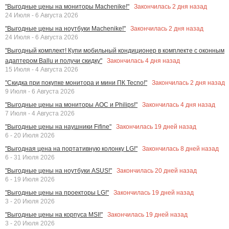
Закончилась
2
дня назад
"Выгодные цены на мониторы Machenike!"
24 Июля - 6 Августа 2026
Закончилась
2
дня назад
"Выгодные цены на ноутбуки Machenike!"
24 Июля - 6 Августа 2026
"Выгодный комплект! Купи мобильный кондиционер в комплекте с оконным
Закончилась
4
дня назад
адаптером Ballu и получи скидку"
15 Июля - 4 Августа 2026
Закончилась
2
дня назад
"Скидка при покупке монитора и мини ПК Tecno!"
9 Июля - 6 Августа 2026
Закончилась
4
дня назад
"Выгодные цены на мониторы AOC и Philips!"
7 Июля - 4 Августа 2026
Закончилась
19
дней назад
"Выгодные цены на наушники Fifine"
6 - 20 Июля 2026
Закончилась
8
дней назад
"Выгодная цена на портативную колонку LG!"
6 - 31 Июля 2026
Закончилась
20
дней назад
"Выгодные цены на ноутбуки ASUS!"
6 - 19 Июля 2026
Закончилась
19
дней назад
"Выгодные цены на проекторы LG!"
3 - 20 Июля 2026
Закончилась
19
дней назад
"Выгодные цены на корпуса MSI!"
3 - 20 Июля 2026