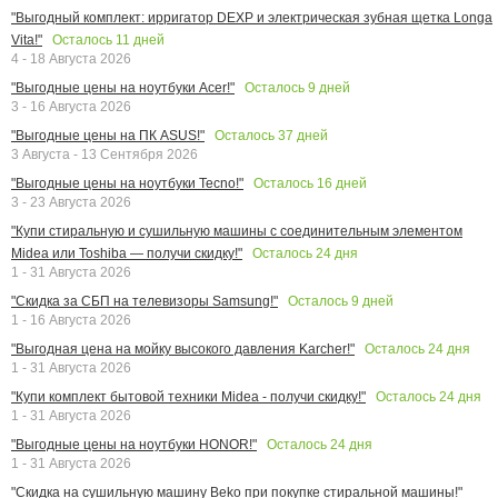
"Выгодный комплект: ирригатор DEXP и электрическая зубная щетка Longa
Осталось
11
дней
Vita!"
4 - 18 Августа 2026
Осталось
9
дней
"Выгодные цены на ноутбуки Acer!"
3 - 16 Августа 2026
Осталось
37
дней
"Выгодные цены на ПК ASUS!"
3 Августа - 13 Сентября 2026
Осталось
16
дней
"Выгодные цены на ноутбуки Tecno!"
3 - 23 Августа 2026
"Купи стиральную и сушильную машины с соединительным элементом
Осталось
24
дня
Midea или Toshiba — получи скидку!"
1 - 31 Августа 2026
Осталось
9
дней
"Скидка за СБП на телевизоры Samsung!"
1 - 16 Августа 2026
Осталось
24
дня
"Выгодная цена на мойку высокого давления Karcher!"
1 - 31 Августа 2026
Осталось
24
дня
"Купи комплект бытовой техники Midea - получи скидку!"
1 - 31 Августа 2026
Осталось
24
дня
"Выгодные цены на ноутбуки HONOR!"
1 - 31 Августа 2026
"Скидка на сушильную машину Beko при покупке стиральной машины!"