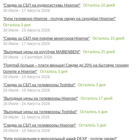
Осталось
10
дней
"Скидка за СБП на аудиосистемы Hisense!"
30 Июля - 17 Августа 2026
"Купи телевизор Hisense - получи скидку на саундбар Hisense!"
Осталось
3
дня
30 Июля - 10 Августа 2026
Осталось
10
дней
"Скидка за СБП при покупке мониторов Hisense"
30 Июля - 17 Августа 2026
Осталось
25
дней
"Выгодные цены на ноутбуки MAIBENBEN!"
29 Июля - 1 Сентября 2026
"Покупай больше – плати меньше! Скидки до 20% на бытовую технику
Осталось
3
дня
Gorenje и Hisense!"
28 Июля - 10 Августа 2026
Осталось
3
дня
"Скидка за СБП на телевизоры Toshiba!"
28 Июля - 10 Августа 2026
Осталось
17
дней
"Выгодные цены на телевизоры Hisense!"
28 Июля - 24 Августа 2026
Осталось
4
дня
"Выгодные цены на телевизоры Toshiba!"
28 Июля - 11 Августа 2026
Осталось
3
дня
"Скидка за СБП на телевизоры Hisense!"
28 Июля - 10 Августа 2026
"Купи холодильник и морозильный шкаф DEXP - получи скидку!"