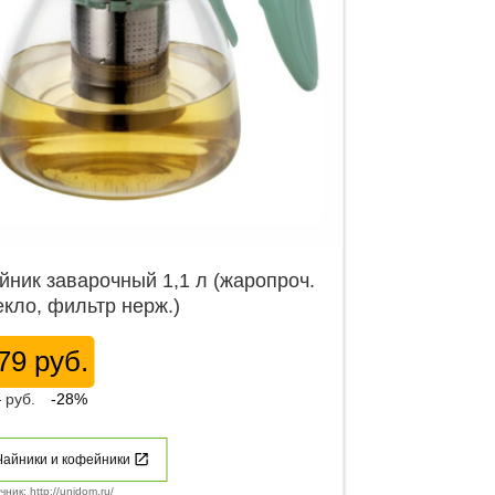
йник заварочный 1,1 л (жаропроч.
екло, фильтр нерж.)
79 руб.
7
руб.
-28%
Чайники и кофейники
чник: http://unidom.ru/