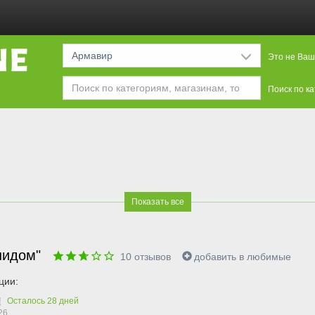
Армавир
Это не Ваш
Поиск по к
Показать все
нидом"
10
отзывов
добавить в любимые
ции:
!
Осталось
28
дней
26