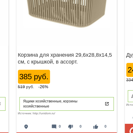
Корзина для хранения 29,6х28,8х14,5
Ду
см, с крышкой, в ассорт.
2
385 руб.
33
519
руб.
-26%
Ящики хозяйственные, корзины
Исто
хозяйственные
Источник: http://unidom.ru/
p
place
mode_comment
thumb_down
thumb_up
0
0
0