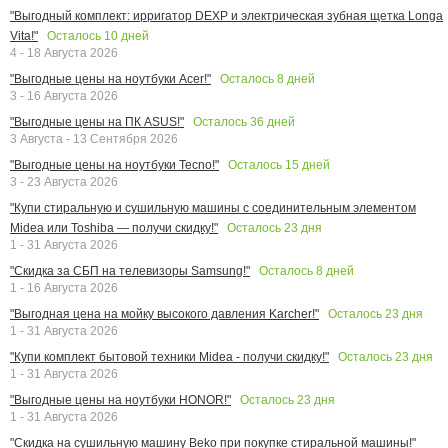
"Выгодный комплект: ирригатор DEXP и электрическая зубная щетка Longa
Осталось
10
дней
Vita!"
4 - 18 Августа 2026
Осталось
8
дней
"Выгодные цены на ноутбуки Acer!"
3 - 16 Августа 2026
Осталось
36
дней
"Выгодные цены на ПК ASUS!"
3 Августа - 13 Сентября 2026
Осталось
15
дней
"Выгодные цены на ноутбуки Tecno!"
3 - 23 Августа 2026
"Купи стиральную и сушильную машины с соединительным элементом
Осталось
23
дня
Midea или Toshiba — получи скидку!"
1 - 31 Августа 2026
Осталось
8
дней
"Скидка за СБП на телевизоры Samsung!"
1 - 16 Августа 2026
Осталось
23
дня
"Выгодная цена на мойку высокого давления Karcher!"
1 - 31 Августа 2026
Осталось
23
дня
"Купи комплект бытовой техники Midea - получи скидку!"
1 - 31 Августа 2026
Осталось
23
дня
"Выгодные цены на ноутбуки HONOR!"
1 - 31 Августа 2026
"Скидка на сушильную машину Beko при покупке стиральной машины!"