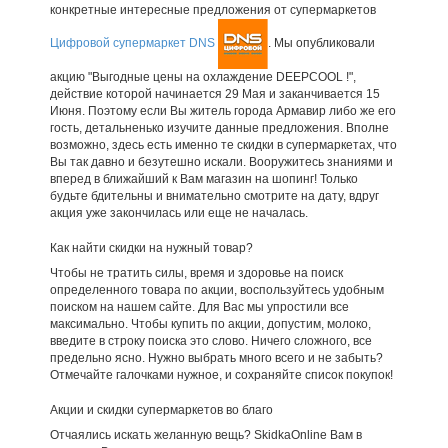
конкретные интересные предложения от супермаркетов
Цифровой супермаркет DNS
. Мы опубликовали
акцию "Выгодные цены на охлаждение DEEPCOOL !",
действие которой начинается 29 Мая и заканчивается 15
Июня. Поэтому если Вы житель города Армавир либо же его
гость, детальненько изучите данные предложения. Вполне
возможно, здесь есть именно те скидки в супермаркетах, что
Вы так давно и безутешно искали. Вооружитесь знаниями и
вперед в ближайший к Вам магазин на шопинг! Только
будьте бдительны и внимательно смотрите на дату, вдруг
акция уже закончилась или еще не началась.
Как найти скидки на нужный товар?
Чтобы не тратить силы, время и здоровье на поиск
определенного товара по акции, воспользуйтесь удобным
поиском на нашем сайте. Для Вас мы упростили все
максимально. Чтобы купить по акции, допустим, молоко,
введите в строку поиска это слово. Ничего сложного, все
предельно ясно. Нужно выбрать много всего и не забыть?
Отмечайте галочками нужное, и сохраняйте список покупок!
Акции и скидки супермаркетов во благо
Отчаялись искать желанную вещь? SkidkaOnline Вам в