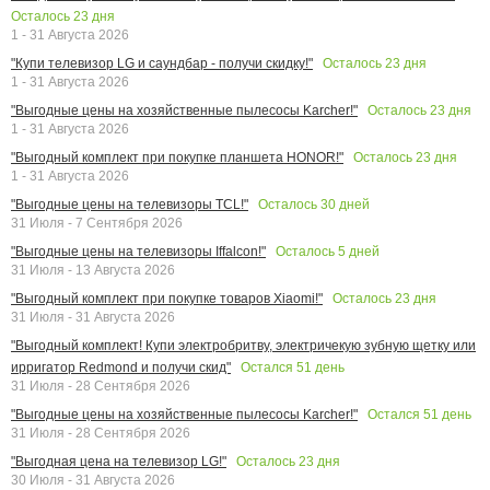
Осталось
23
дня
1 - 31 Августа 2026
Осталось
23
дня
"Купи телевизор LG и саундбар - получи скидку!"
1 - 31 Августа 2026
Осталось
23
дня
"Выгодные цены на хозяйственные пылесосы Karcher!"
1 - 31 Августа 2026
Осталось
23
дня
"Выгодный комплект при покупке планшета HONOR!"
1 - 31 Августа 2026
Осталось
30
дней
"Выгодные цены на телевизоры TCL!"
31 Июля - 7 Сентября 2026
Осталось
5
дней
"Выгодные цены на телевизоры Iffalcon!"
31 Июля - 13 Августа 2026
Осталось
23
дня
"Выгодный комплект при покупке товаров Xiaomi!"
31 Июля - 31 Августа 2026
"Выгодный комплект! Купи электробритву, электричекую зубную щетку или
Остался
51
день
ирригатор Redmond и получи скид"
31 Июля - 28 Сентября 2026
Остался
51
день
"Выгодные цены на хозяйственные пылесосы Karcher!"
31 Июля - 28 Сентября 2026
Осталось
23
дня
"Выгодная цена на телевизор LG!"
30 Июля - 31 Августа 2026