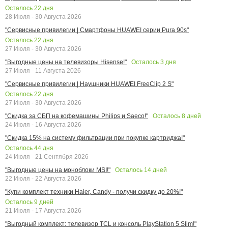
Осталось
22
дня
28 Июля - 30 Августа 2026
"Сервисные привилегии | Смартфоны HUAWEI серии Pura 90s"
Осталось
22
дня
27 Июля - 30 Августа 2026
Осталось
3
дня
"Выгодные цены на телевизоры Hisense!"
27 Июля - 11 Августа 2026
"Сервисные привилегии | Наушники HUAWEI FreeClip 2 S"
Осталось
22
дня
27 Июля - 30 Августа 2026
Осталось
8
дней
"Скидка за СБП на кофемашины Philips и Saeco!"
24 Июля - 16 Августа 2026
"Скидка 15% на систему фильтрации при покупке картриджа!"
Осталось
44
дня
24 Июля - 21 Сентября 2026
Осталось
14
дней
"Выгодные цены на моноблоки MSI!"
22 Июля - 22 Августа 2026
"Купи комплект техники Haier, Candy - получи скидку до 20%!"
Осталось
9
дней
21 Июля - 17 Августа 2026
"Выгодный комплект: телевизор TCL и консоль PlayStation 5 Slim!"