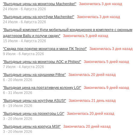
Закончилась
3
дня назад
"Выгодные цены на мониторы Machenike!"
24 Июля - 6 Августа 2026
Закончилась
3
дня назад
"Выгодные цены на ноутбуки Machenike!"
24 Июля - 6 Августа 2026
"Выгодный комплект! Купи мобильный кондиционер в комплекте с оконным
Закончилась
5
дней назад
адаптером Ballu и получи скидку"
15 Июля - 4 Августа 2026
Закончилась
3
дня назад
"Скидка при покупке монитора и мини ПК Tecno!"
9 Июля - 6 Августа 2026
Закончилась
5
дней назад
"Выгодные цены на мониторы AOC и Philips!"
7 Июля - 4 Августа 2026
Закончилась
20
дней назад
"Выгодные цены на наушники Fifine"
6 - 20 Июля 2026
Закончилась
9
дней назад
"Выгодная цена на портативную колонку LG!"
6 - 31 Июля 2026
Закончилась
21
день назад
"Выгодные цены на ноутбуки ASUS!"
6 - 19 Июля 2026
Закончилась
20
дней назад
"Выгодные цены на проекторы LG!"
3 - 20 Июля 2026
Закончилась
20
дней назад
"Выгодные цены на корпуса MSI!"
3 - 20 Июля 2026