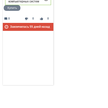
компьютерных систем
Купить
mode_comment
thumb_down
thumb_up
0
0
0
Закончилась
55
дней назад