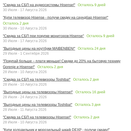
Осталось
9
дней
"Скидка за СБП на аудиосистемы Hisense!"
30 Июля - 17 Августа 2026
"Купи телевизор Hisense - получи скидку на саундбар Hisense!"
Осталось
2
дня
30 Июля - 10 Августа 2026
Осталось
9
дней
"Скидка за СБП при покупке мониторов Hisense"
30 Июля - 17 Августа 2026
Осталось
24
дня
"Выгодные цены на ноутбуки MAIBENBEN!"
29 Июля - 1 Сентября 2026
"Покупай больше – плати меньше! Скидки до 20% на бытовую технику
Осталось
2
дня
Gorenje и Hisense!"
28 Июля - 10 Августа 2026
Осталось
2
дня
"Скидка за СБП на телевизоры Toshiba!"
28 Июля - 10 Августа 2026
Осталось
16
дней
"Выгодные цены на телевизоры Hisense!"
28 Июля - 24 Августа 2026
Осталось
3
дня
"Выгодные цены на телевизоры Toshiba!"
28 Июля - 11 Августа 2026
Осталось
2
дня
"Скидка за СБП на телевизоры Hisense!"
28 Июля - 10 Августа 2026
"Купи холодильник и морозильный шкаф DEXP - получи скидку!"