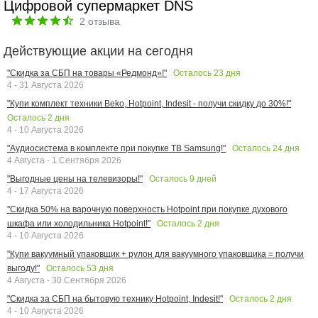
Цифровой супермаркет DNS
2
отзыва
Действующие акции на сегодня
Осталось
23
дня
"Скидка за СБП на товары «Редмонд»!"
4 - 31 Августа 2026
"Купи комплект техники Beko, Hotpoint, Indesit - получи скидку до 30%!"
Осталось
2
дня
4 - 10 Августа 2026
Осталось
24
дня
"Аудиосистема в комплекте при покупке ТВ Samsung!"
4 Августа - 1 Сентября 2026
Осталось
9
дней
"Выгодные цены на телевизоры!"
4 - 17 Августа 2026
"Скидка 50% на варочную поверхность Hotpoint при покупке духового
Осталось
2
дня
шкафа или холодильника Hotpoint!"
4 - 10 Августа 2026
"Купи вакуумный упаковщик + рулон для вакуумного упаковщика = получи
Осталось
53
дня
выгоду!"
4 Августа - 30 Сентября 2026
Осталось
2
дня
"Скидка за СБП на бытовую технику Hotpoint, Indesit!"
4 - 10 Августа 2026