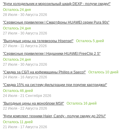
"Купи холодильник и морозильный шкаф DEXP - получи скидку!"
Осталось
24
дня
28 Июля - 30 Августа 2026
"Сервисные привилегии | Смартфоны HUAWEI серии Pura 90s"
Осталось
24
дня
27 Июля - 30 Августа 2026
Осталось
5
дней
"Выгодные цены на телевизоры Hisense!"
27 Июля - 11 Августа 2026
"Сервисные привилегии | Наушники HUAWEI FreeClip 2 S"
Осталось
24
дня
27 Июля - 30 Августа 2026
Осталось
10
дней
"Скидка за СБП на кофемашины Philips и Saeco!"
24 Июля - 16 Августа 2026
"Скидка 15% на систему фильтрации при покупке картриджа!"
Осталось
46
дней
24 Июля - 21 Сентября 2026
Осталось
16
дней
"Выгодные цены на моноблоки MSI!"
22 Июля - 22 Августа 2026
"Купи комплект техники Haier, Candy - получи скидку до 20%!"
Осталось
11
дней
21 Июля - 17 Августа 2026