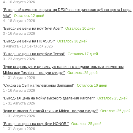
4 - 10 Августа 2026
"Выгодный комплект: ирригатор DEXP и электрическая зубная щетка Longa
Осталось
12
дней
Vita!"
4 - 18 Августа 2026
Осталось
10
дней
"Выгодные цены на ноутбуки Acer!"
3 - 16 Августа 2026
Осталось
38
дней
"Выгодные цены на ПК ASUS!"
3 Августа - 13 Сентября 2026
Осталось
17
дней
"Выгодные цены на ноутбуки Tecno!"
3 - 23 Августа 2026
"Купи стиральную и сушильную машины с соединительным элементом
Осталось
25
дней
Midea или Toshiba — получи скидку!"
1 - 31 Августа 2026
Осталось
10
дней
"Скидка за СБП на телевизоры Samsung!"
1 - 16 Августа 2026
Осталось
25
дней
"Выгодная цена на мойку высокого давления Karcher!"
1 - 31 Августа 2026
Осталось
25
дней
"Купи комплект бытовой техники Midea - получи скидку!"
1 - 31 Августа 2026
Осталось
25
дней
"Выгодные цены на ноутбуки HONOR!"
1 - 31 Августа 2026