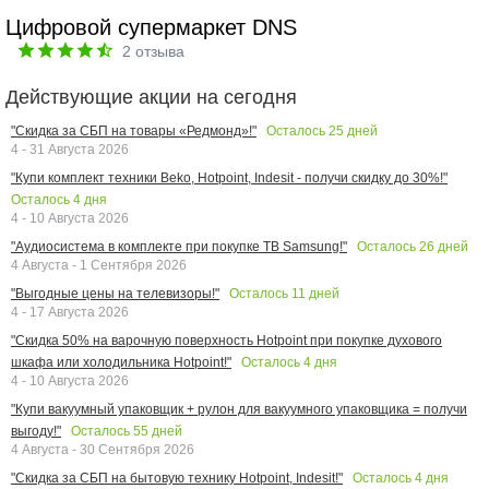
Цифровой супермаркет DNS
2
отзыва
Действующие акции на сегодня
Осталось
25
дней
"Скидка за СБП на товары «Редмонд»!"
4 - 31 Августа 2026
"Купи комплект техники Beko, Hotpoint, Indesit - получи скидку до 30%!"
Осталось
4
дня
4 - 10 Августа 2026
Осталось
26
дней
"Аудиосистема в комплекте при покупке ТВ Samsung!"
4 Августа - 1 Сентября 2026
Осталось
11
дней
"Выгодные цены на телевизоры!"
4 - 17 Августа 2026
"Скидка 50% на варочную поверхность Hotpoint при покупке духового
Осталось
4
дня
шкафа или холодильника Hotpoint!"
4 - 10 Августа 2026
"Купи вакуумный упаковщик + рулон для вакуумного упаковщика = получи
Осталось
55
дней
выгоду!"
4 Августа - 30 Сентября 2026
Осталось
4
дня
"Скидка за СБП на бытовую технику Hotpoint, Indesit!"