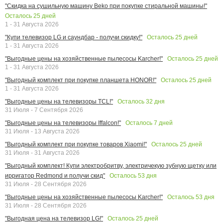
"Скидка на сушильную машину Beko при покупке стиральной машины!"
Осталось
25
дней
1 - 31 Августа 2026
Осталось
25
дней
"Купи телевизор LG и саундбар - получи скидку!"
1 - 31 Августа 2026
Осталось
25
дней
"Выгодные цены на хозяйственные пылесосы Karcher!"
1 - 31 Августа 2026
Осталось
25
дней
"Выгодный комплект при покупке планшета HONOR!"
1 - 31 Августа 2026
Осталось
32
дня
"Выгодные цены на телевизоры TCL!"
31 Июля - 7 Сентября 2026
Осталось
7
дней
"Выгодные цены на телевизоры Iffalcon!"
31 Июля - 13 Августа 2026
Осталось
25
дней
"Выгодный комплект при покупке товаров Xiaomi!"
31 Июля - 31 Августа 2026
"Выгодный комплект! Купи электробритву, электричекую зубную щетку или
Осталось
53
дня
ирригатор Redmond и получи скид"
31 Июля - 28 Сентября 2026
Осталось
53
дня
"Выгодные цены на хозяйственные пылесосы Karcher!"
31 Июля - 28 Сентября 2026
Осталось
25
дней
"Выгодная цена на телевизор LG!"