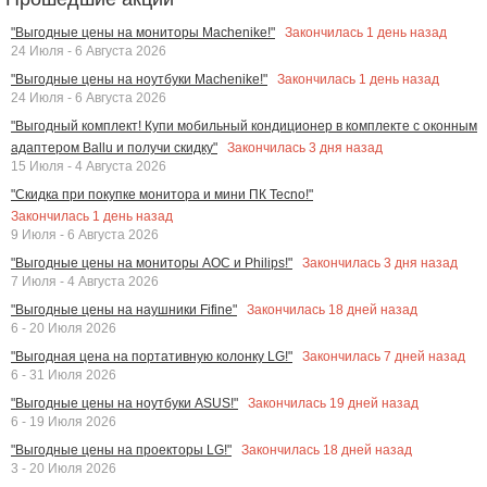
Закончилась
1
день назад
"Выгодные цены на мониторы Machenike!"
24 Июля - 6 Августа 2026
Закончилась
1
день назад
"Выгодные цены на ноутбуки Machenike!"
24 Июля - 6 Августа 2026
"Выгодный комплект! Купи мобильный кондиционер в комплекте с оконным
Закончилась
3
дня назад
адаптером Ballu и получи скидку"
15 Июля - 4 Августа 2026
"Скидка при покупке монитора и мини ПК Tecno!"
Закончилась
1
день назад
9 Июля - 6 Августа 2026
Закончилась
3
дня назад
"Выгодные цены на мониторы AOC и Philips!"
7 Июля - 4 Августа 2026
Закончилась
18
дней назад
"Выгодные цены на наушники Fifine"
6 - 20 Июля 2026
Закончилась
7
дней назад
"Выгодная цена на портативную колонку LG!"
6 - 31 Июля 2026
Закончилась
19
дней назад
"Выгодные цены на ноутбуки ASUS!"
6 - 19 Июля 2026
Закончилась
18
дней назад
"Выгодные цены на проекторы LG!"
3 - 20 Июля 2026