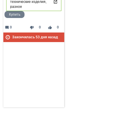
технические изделия,
разное
Купить
mode_comment
thumb_down
thumb_up
0
0
0
Закончилась
53
дня назад