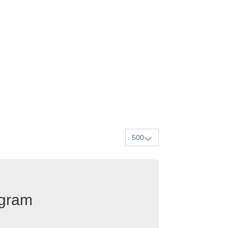
500
egram