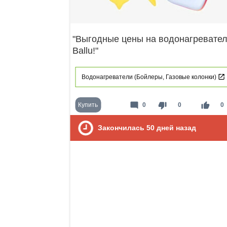
"Выгодные цены на водонагревате
Ballu!"
Водонагреватели (Бойлеры, Газовые колонки)
mode_comment
thumb_down
thumb_up
Купить
0
0
0
Закончилась
50
дней назад