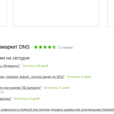
рмаркет DNS
2
отзыва
ии на сегодня
Осталось
26
дней
ы «Редмонд»!"
Осталось
5
дней
o, Hotpoint, Indesit - получи скидку до 30%!"
Осталось
27
дней
те при покупке ТВ Samsung!"
026
Осталось
12
дней
изоры!"
поверхность Hotpoint при покупке духового шкафа или холодильника Hotpoint!