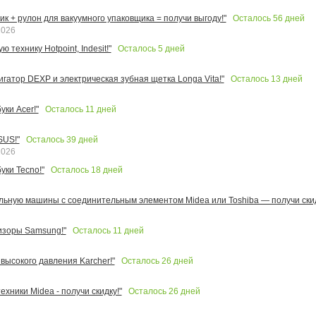
Осталось
56
дней
к + рулон для вакуумного упаковщика = получи выгоду!"
2026
Осталось
5
дней
 технику Hotpoint, Indesit!"
Осталось
13
дней
игатор DEXP и электрическая зубная щетка Longa Vita!"
Осталось
11
дней
ки Acer!"
Осталось
39
дней
SUS!"
2026
Осталось
18
дней
уки Tecno!"
льную машины с соединительным элементом Midea или Toshiba — получи скид
Осталось
11
дней
изоры Samsung!"
Осталось
26
дней
высокого давления Karcher!"
Осталось
26
дней
ехники Midea - получи скидку!"