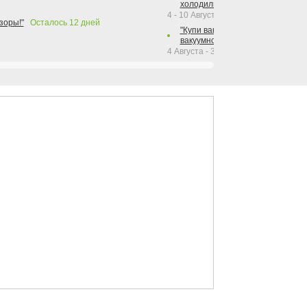
холодильника Hotpoint!"
4 - 10 Августа 2026
зоры!"
Осталось
12
дней
"Купи вакуумный упаковщик + р
вакуумного упаковщика = получи
4 Августа - 30 Сентября 2026