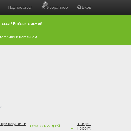
0
Подписаться
Избранное
Вход
 город? Выберите другой
атегориям и магазинам
ые
 при покупке ТВ
"Скидка 50% на варочную повер
Осталось
27
дней
Hotpoint при покупке духового 