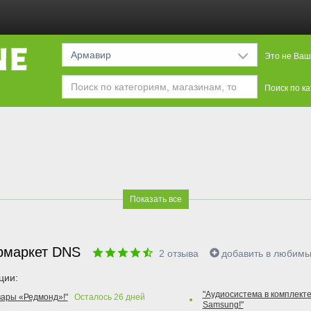
Армавир
Это не Ваш
Поиск по к
Показать все
рмаркет DNS
2
отзыва
добавить в любим
ции:
"Аудиосистема в комплекте
вары «Редмонд»!"
Осталось
26
дней
Samsung!"