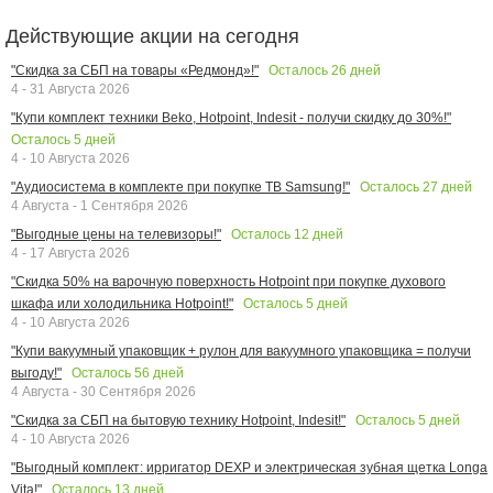
Действующие акции на сегодня
Осталось
26
дней
"Скидка за СБП на товары «Редмонд»!"
4 - 31 Августа 2026
"Купи комплект техники Beko, Hotpoint, Indesit - получи скидку до 30%!"
Осталось
5
дней
4 - 10 Августа 2026
Осталось
27
дней
"Аудиосистема в комплекте при покупке ТВ Samsung!"
4 Августа - 1 Сентября 2026
Осталось
12
дней
"Выгодные цены на телевизоры!"
4 - 17 Августа 2026
"Скидка 50% на варочную поверхность Hotpoint при покупке духового
Осталось
5
дней
шкафа или холодильника Hotpoint!"
4 - 10 Августа 2026
"Купи вакуумный упаковщик + рулон для вакуумного упаковщика = получи
Осталось
56
дней
выгоду!"
4 Августа - 30 Сентября 2026
Осталось
5
дней
"Скидка за СБП на бытовую технику Hotpoint, Indesit!"
4 - 10 Августа 2026
"Выгодный комплект: ирригатор DEXP и электрическая зубная щетка Longa
Осталось
13
дней
Vita!"