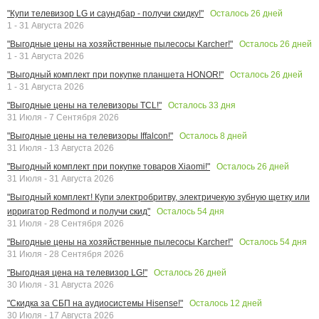
Осталось
26
дней
"Купи телевизор LG и саундбар - получи скидку!"
1 - 31 Августа 2026
Осталось
26
дней
"Выгодные цены на хозяйственные пылесосы Karcher!"
1 - 31 Августа 2026
Осталось
26
дней
"Выгодный комплект при покупке планшета HONOR!"
1 - 31 Августа 2026
Осталось
33
дня
"Выгодные цены на телевизоры TCL!"
31 Июля - 7 Сентября 2026
Осталось
8
дней
"Выгодные цены на телевизоры Iffalcon!"
31 Июля - 13 Августа 2026
Осталось
26
дней
"Выгодный комплект при покупке товаров Xiaomi!"
31 Июля - 31 Августа 2026
"Выгодный комплект! Купи электробритву, электричекую зубную щетку или
Осталось
54
дня
ирригатор Redmond и получи скид"
31 Июля - 28 Сентября 2026
Осталось
54
дня
"Выгодные цены на хозяйственные пылесосы Karcher!"
31 Июля - 28 Сентября 2026
Осталось
26
дней
"Выгодная цена на телевизор LG!"
30 Июля - 31 Августа 2026
Осталось
12
дней
"Скидка за СБП на аудиосистемы Hisense!"
30 Июля - 17 Августа 2026