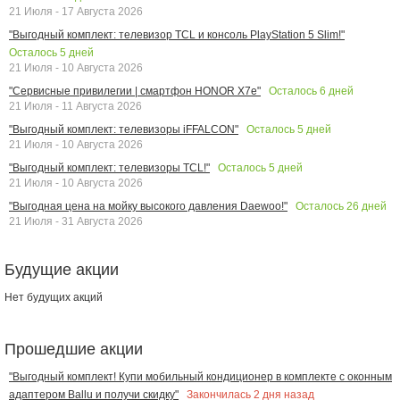
21 Июля - 17 Августа 2026
"Выгодный комплект: телевизор TCL и консоль PlayStation 5 Slim!"
Осталось
5
дней
21 Июля - 10 Августа 2026
Осталось
6
дней
"Сервисные привилегии | смартфон HONOR X7e"
21 Июля - 11 Августа 2026
Осталось
5
дней
"Выгодный комплект: телевизоры iFFALCON"
21 Июля - 10 Августа 2026
Осталось
5
дней
"Выгодный комплект: телевизоры TCL!"
21 Июля - 10 Августа 2026
Осталось
26
дней
"Выгодная цена на мойку высокого давления Daewoo!"
21 Июля - 31 Августа 2026
Будущие акции
Нет будущих акций
Прошедшие акции
"Выгодный комплект! Купи мобильный кондиционер в комплекте с оконным
Закончилась
2
дня назад
адаптером Ballu и получи скидку"