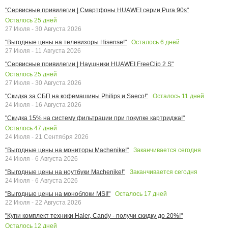
"Сервисные привилегии | Смартфоны HUAWEI серии Pura 90s"
Осталось
25
дней
27 Июля - 30 Августа 2026
Осталось
6
дней
"Выгодные цены на телевизоры Hisense!"
27 Июля - 11 Августа 2026
"Сервисные привилегии | Наушники HUAWEI FreeClip 2 S"
Осталось
25
дней
27 Июля - 30 Августа 2026
Осталось
11
дней
"Скидка за СБП на кофемашины Philips и Saeco!"
24 Июля - 16 Августа 2026
"Скидка 15% на систему фильтрации при покупке картриджа!"
Осталось
47
дней
24 Июля - 21 Сентября 2026
Заканчивается сегодня
"Выгодные цены на мониторы Machenike!"
24 Июля - 6 Августа 2026
Заканчивается сегодня
"Выгодные цены на ноутбуки Machenike!"
24 Июля - 6 Августа 2026
Осталось
17
дней
"Выгодные цены на моноблоки MSI!"
22 Июля - 22 Августа 2026
"Купи комплект техники Haier, Candy - получи скидку до 20%!"
Осталось
12
дней