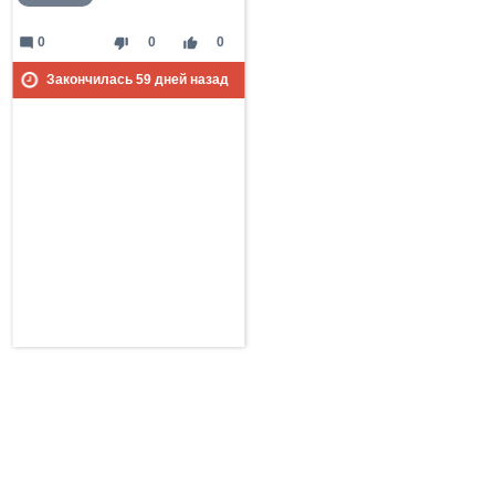
mode_comment
thumb_down
thumb_up
0
0
0
Закончилась
59
дней назад