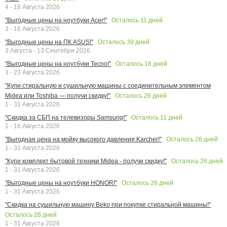
4 - 18 Августа 2026
Осталось
11
дней
"Выгодные цены на ноутбуки Acer!"
3 - 16 Августа 2026
Осталось
39
дней
"Выгодные цены на ПК ASUS!"
3 Августа - 13 Сентября 2026
Осталось
18
дней
"Выгодные цены на ноутбуки Tecno!"
3 - 23 Августа 2026
"Купи стиральную и сушильную машины с соединительным элементом
Осталось
26
дней
Midea или Toshiba — получи скидку!"
1 - 31 Августа 2026
Осталось
11
дней
"Скидка за СБП на телевизоры Samsung!"
1 - 16 Августа 2026
Осталось
26
дней
"Выгодная цена на мойку высокого давления Karcher!"
1 - 31 Августа 2026
Осталось
26
дней
"Купи комплект бытовой техники Midea - получи скидку!"
1 - 31 Августа 2026
Осталось
26
дней
"Выгодные цены на ноутбуки HONOR!"
1 - 31 Августа 2026
"Скидка на сушильную машину Beko при покупке стиральной машины!"
Осталось
26
дней
1 - 31 Августа 2026