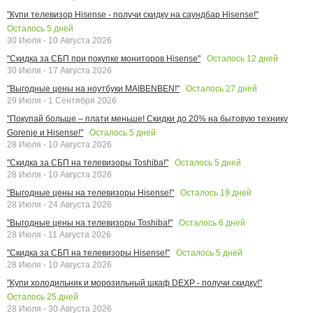
"Купи телевизор Hisense - получи скидку на саундбар Hisense!"
Осталось
5
дней
30 Июля - 10 Августа 2026
Осталось
12
дней
"Скидка за СБП при покупке мониторов Hisense"
30 Июля - 17 Августа 2026
Осталось
27
дней
"Выгодные цены на ноутбуки MAIBENBEN!"
29 Июля - 1 Сентября 2026
"Покупай больше – плати меньше! Скидки до 20% на бытовую технику
Осталось
5
дней
Gorenje и Hisense!"
28 Июля - 10 Августа 2026
Осталось
5
дней
"Скидка за СБП на телевизоры Toshiba!"
28 Июля - 10 Августа 2026
Осталось
19
дней
"Выгодные цены на телевизоры Hisense!"
28 Июля - 24 Августа 2026
Осталось
6
дней
"Выгодные цены на телевизоры Toshiba!"
28 Июля - 11 Августа 2026
Осталось
5
дней
"Скидка за СБП на телевизоры Hisense!"
28 Июля - 10 Августа 2026
"Купи холодильник и морозильный шкаф DEXP - получи скидку!"
Осталось
25
дней
28 Июля - 30 Августа 2026