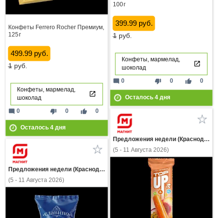
100 г
399.99 руб.
Конфеты Ferrero Rocher Премиум,
125 г
1
руб.
499.99 руб.
Конфеты, мармелад,
1
руб.
шоколад
mode_comment
thumb_down
thumb_up
0
0
0
Конфеты, мармелад,
Осталось
4
дня
шоколад
mode_comment
thumb_down
thumb_up
0
0
0
Осталось
4
дня
Предложения недели (Краснодарский край)
(5 - 11 Августа 2026)
Предложения недели (Краснодарский край)
(5 - 11 Августа 2026)