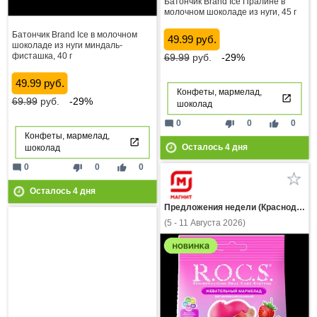
Батончик Brand Ice Пралине в
молочном шоколаде из нуги, 45 г
Батончик Brand Ice в молочном
49.99 руб.
шоколаде из нуги миндаль-
фисташка, 40 г
69.99
руб.
-29%
49.99 руб.
Конфеты, мармелад,
69.99
руб.
-29%
шоколад
mode_comment
thumb_down
thumb_up
0
0
0
Конфеты, мармелад,
Осталось
4
дня
шоколад
mode_comment
thumb_down
thumb_up
0
0
0
Осталось
4
дня
Предложения недели (Краснодарский край)
(5 - 11 Августа 2026)