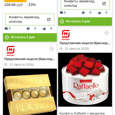
Конфеты, мармелад,
239.99
руб.
-23%
шоколад
mode_comment
thumb_down
thumb_up
0
0
0
Конфеты, мармелад,
Осталось
4
дня
шоколад
mode_comment
thumb_down
thumb_up
0
0
0
Осталось
4
дня
Предложения недели (Краснодарский край)
(5 - 11 Августа 2026)
Предложения недели (Краснодарский край)
(5 - 11 Августа 2026)
Конфеты Raffaello с миндалем,