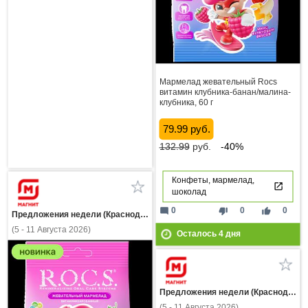
Мармелад жевательный Rocs
витамин клубника-банан/малина-
клубника, 60 г
79.99 руб.
132.99
руб.
-40%
Конфеты, мармелад,
шоколад
mode_comment
thumb_down
thumb_up
0
0
0
Предложения недели (Краснодарский край)
(5 - 11 Августа 2026)
Осталось
4
дня
Предложения недели (Краснодарский край)
(5 - 11 Августа 2026)