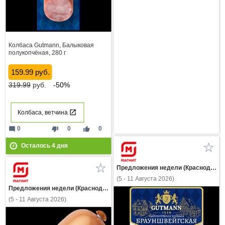
Колбаса Gutmann, Балыковая
полукопчёная, 280 г
159.99 руб.
319.99
руб.
-50%
Колбаса, ветчина
mode_comment
thumb_down
thumb_up
0
0
0
Осталось
4
дня
Предложения недели (Краснодарский край)
(5 - 11 Августа 2026)
Предложения недели (Краснодарский край)
(5 - 11 Августа 2026)