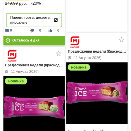
249.99
руб.
-20%
Пироги, торты, десерты,
пирожные
mode_comment
thumb_down
thumb_up
0
0
0
Осталось
4
дня
Предложения недели (Краснодарский край)
(5 - 11 Августа 2026)
Предложения недели (Краснодарский край)
(5 - 11 Августа 2026)