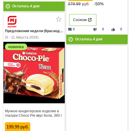
379.99
руб.
-50%
Осталось
4
дня
Сосиски
mode_comment
thumb_down
thumb_up
0
0
0
Предложения недели (Краснодарский край)
(5 - 11 Августа 2026)
Осталось
4
дня
Мучное кондитерское изделие в
глазури Choco Pie вкус Кола, 360 г
199.99 руб.