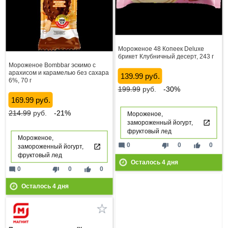
Мороженое 48 Копеек Deluxe
брикет Клубничный десерт, 243 г
Мороженое Bombbar эскимо с
арахисом и карамелью без сахара
139.99 руб.
6%, 70 г
199.99
руб.
-30%
169.99 руб.
214.99
руб.
-21%
Мороженое,
замороженный йогурт,
фруктовый лед
Мороженое,
mode_comment
thumb_down
thumb_up
0
0
0
замороженный йогурт,
фруктовый лед
Осталось
4
дня
mode_comment
thumb_down
thumb_up
0
0
0
Осталось
4
дня