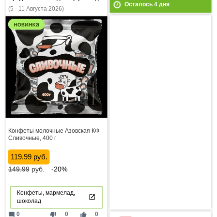
Осталось
4
дня
(5 - 11 Августа 2026)
Конфеты молочные Азовская КФ
Сливочные, 400 г
119.99 руб.
149.99
руб.
-20%
Конфеты, мармелад,
шоколад
mode_comment
thumb_down
thumb_up
0
0
0