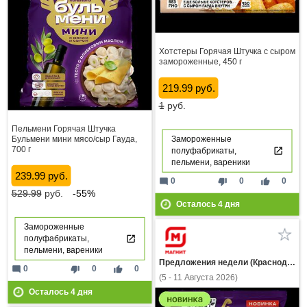
Хотстеры Горячая Штучка с сыром
замороженные, 450 г
219.99 руб.
1
руб.
Пельмени Горячая Штучка
Замороженные
Бульмени мини мясо/сыр Гауда,
700 г
полуфабрикаты,
пельмени, вареники
239.99 руб.
mode_comment
thumb_down
thumb_up
0
0
0
529.99
руб.
-55%
Осталось
4
дня
Замороженные
полуфабрикаты,
пельмени, вареники
Предложения недели (Краснодарский край)
mode_comment
thumb_down
thumb_up
0
0
0
(5 - 11 Августа 2026)
Осталось
4
дня