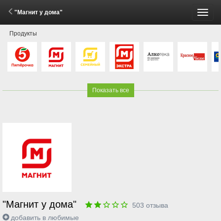
"Магнит у дома"
Пере
Продукты
меню
Показать все
"Магнит у дома"
503
отзыва
добавить в любимые