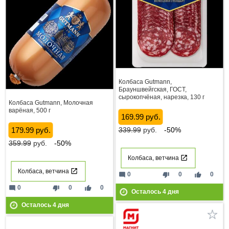
Колбаса Gutmann,
Брауншвейгская, ГОСТ,
сырокопчёная, нарезка, 130 г
Колбаса Gutmann, Молочная
варёная, 500 г
169.99 руб.
179.99 руб.
339.99
руб.
-50%
359.99
руб.
-50%
Колбаса, ветчина
Колбаса, ветчина
mode_comment
thumb_down
thumb_up
0
0
0
mode_comment
thumb_down
thumb_up
0
0
0
Осталось
4
дня
Осталось
4
дня