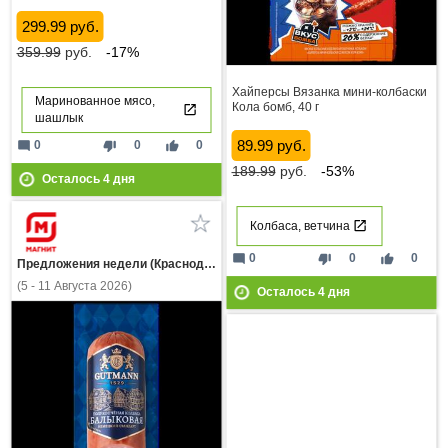
299.99 руб.
359.99
руб.
-17%
Хайперсы Вязанка мини-колбаски
Маринованное мясо,
Кола бомб, 40 г
шашлык
89.99 руб.
mode_comment
thumb_down
thumb_up
0
0
0
189.99
руб.
-53%
Осталось
4
дня
Колбаса, ветчина
mode_comment
thumb_down
thumb_up
0
0
0
Предложения недели (Краснодарский край)
(5 - 11 Августа 2026)
Осталось
4
дня