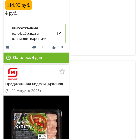
114.99 руб.
1
руб.
Замороженные
полуфабрикаты,
пельмени, вареники
mode_comment
thumb_down
thumb_up
0
0
0
Осталось
4
дня
Предложения недели (Краснодарский край)
(5 - 11 Августа 2026)