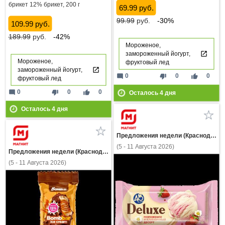
брикет 12% брикет, 200 г
69.99 руб.
99.99
руб.
-30%
109.99 руб.
189.99
руб.
-42%
Мороженое,
замороженный йогурт,
Мороженое,
фруктовый лед
замороженный йогурт,
mode_comment
thumb_down
thumb_up
0
0
0
фруктовый лед
mode_comment
thumb_down
thumb_up
0
0
0
Осталось
4
дня
Осталось
4
дня
Предложения недели (Краснодарский край)
(5 - 11 Августа 2026)
Предложения недели (Краснодарский край)
(5 - 11 Августа 2026)