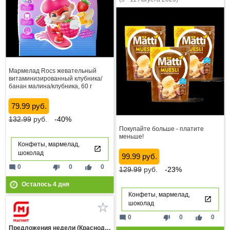
Мармелад Rocs жевательный
витаминизированный клубника/
банан малина/клубника, 60 г
79.99 руб.
132.99
руб.
-40%
Покупайте больше - платите
меньше!
Конфеты, мармелад,
шоколад
99.99 руб.
mode_comment
thumb_down
thumb_up
0
0
0
129.99
руб.
-23%
Осталось
4
дня
Конфеты, мармелад,
шоколад
mode_comment
thumb_down
thumb_up
0
0
0
Предложения недели (Краснодарский край)