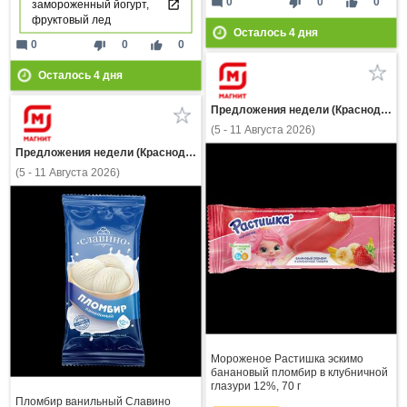
mode_comment
thumb_down
thumb_up
0
0
0
замороженный йогурт,
фруктовый лед
Осталось
4
дня
mode_comment
thumb_down
thumb_up
0
0
0
Осталось
4
дня
Предложения недели (Краснодарский край)
(5 - 11 Августа 2026)
Предложения недели (Краснодарский край)
(5 - 11 Августа 2026)
Мороженое Растишка эскимо
банановый пломбир в клубничной
глазури 12%, 70 г
Пломбир ванильный Славино