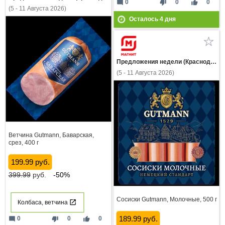
mode_comment
thumb_down
thumb_up
0
0
0
(5 - 11 Августа 2026)
Осталось
4
дня
Предложения недели (Краснодарский край)
(5 - 11 Августа 2026)
Ветчина Gutmann, Баварская,
срез, 400 г
199.99 руб.
399.99
руб.
-50%
Сосиски Gutmann, Молочные, 500 г
Колбаса, ветчина
189.99 руб.
mode_comment
thumb_down
thumb_up
0
0
0