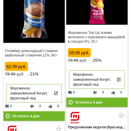
Мороженое Top Up эскимо
молочное с персиком и маракуйей
в глазури 6%, 55 г
Пломбир шоколадный Славино
59.99 руб.
вафельный стаканчик 12%, 80 г
79.99
руб.
-25%
62.99 руб.
79.99
руб.
-21%
Мороженое,
замороженный йогурт,
фруктовый лед
Мороженое,
mode_comment
thumb_down
thumb_up
0
0
0
замороженный йогурт,
фруктовый лед
Осталось
4
дня
mode_comment
thumb_down
thumb_up
0
0
0
Осталось
4
дня
Предложения недели (Краснодарский край)