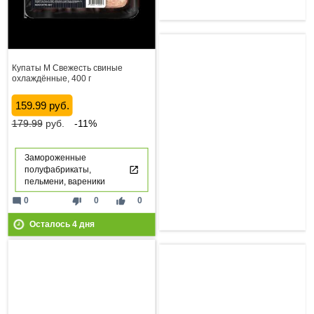
Купаты М Свежесть свиные
охлаждённые, 400 г
159.99 руб.
179.99
руб.
-11%
Замороженные
полуфабрикаты,
пельмени, вареники
mode_comment
thumb_down
thumb_up
0
0
0
Осталось
4
дня