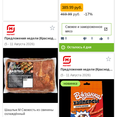
389.99 руб.
469.99
руб.
-17%
Свежее и замороженное
мясо
Предложения недели (Краснодарский край)
mode_comment
thumb_down
thumb_up
0
0
0
(5 - 11 Августа 2026)
Осталось
4
дня
Предложения недели (Краснодарский край)
(5 - 11 Августа 2026)
Шашлык М Свежесть из свинины
охлаждённый