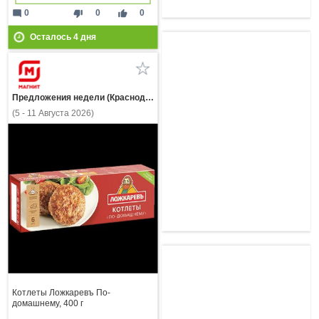
mode_comment
thumb_down
thumb_up
0
0
0
Осталось
4
дня
Предложения недели (Краснодарский край)
(5 - 11 Августа 2026)
Котлеты Ложкаревъ По-
домашнему, 400 г