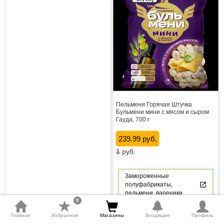
Пельмени Горячая Штучка
Бульмени мини с мясом и сыром
Гауда, 700 г
239.99 руб.
1
руб.
Замороженные
полуфабрикаты,
пельмени, вареники
0
mode_comment
thumb_down
thumb_up
0
0
0
Главная
Избранное
Магазины
Входящие
Профиль
Осталось
4
дня