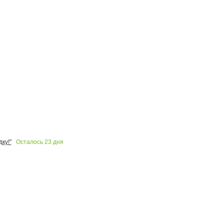
Осталось
23
дня
ку!"