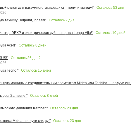
Осталось
53
дня
к + рулон для вакуумного упаковщика = получи выгоду!"
2026
Осталось
2
дня
 технику Hotpoint, Indesit!"
Осталось
10
дней
игатор DEXP и электрическая зубная щетка Longa Vita!"
Осталось
8
дней
ки Acer!"
Осталось
36
дней
SUS!"
2026
Осталось
15
дней
уки Tecno!"
льную машины с соединительным элементом Midea или Toshiba — получи скид
Осталось
8
дней
изоры Samsung!"
Осталось
23
дня
высокого давления Karcher!"
Осталось
23
дня
ехники Midea - получи скидку!"