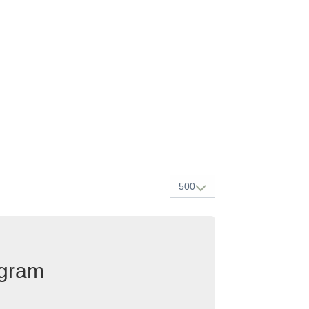
500
egram