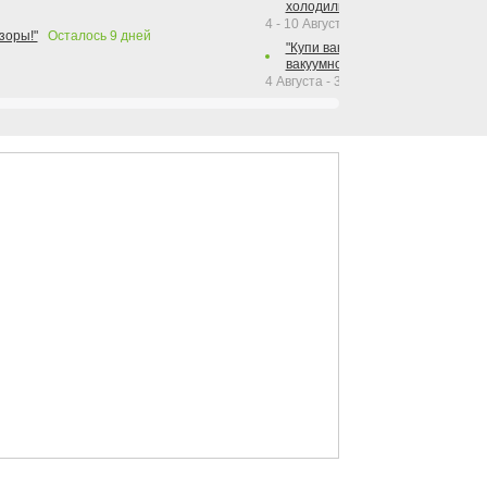
холодильника Hotpoint!"
4 - 10 Августа 2026
зоры!"
Осталось
9
дней
"Купи вакуумный упаковщик + р
вакуумного упаковщика = получи
4 Августа - 30 Сентября 2026