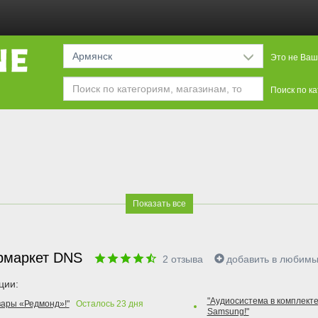
Армянск
Это не Ваш
Поиск по к
Показать все
рмаркет DNS
2
отзыва
добавить в любим
ции:
"Аудиосистема в комплекте
вары «Редмонд»!"
Осталось
23
дня
Samsung!"