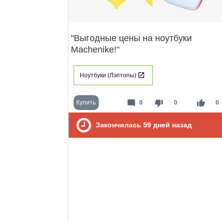
"Выгодные цены на ноутбуки
Machenike!"
Ноутбуки (Лэптопы)
mode_comment
thumb_down
thumb_up
Купить
0
0
0
Закончилась
59
дней назад