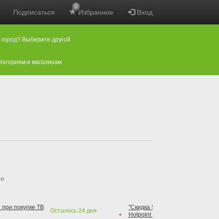
0
Подписаться
Избранное
Вход
 город? Выберите другой
атегориям и магазинам
ые
 при покупке ТВ
"Скидка 50% на варочную повер
Осталось
24
дня
Hotpoint при покупке духового 