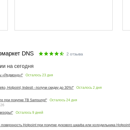
рмаркет DNS
2
отзыва
ии на сегодня
Осталось
23
дня
ы «Редмонд»!"
Осталось
2
дня
o, Hotpoint, Indesit - получи скидку до 30%!"
Осталось
24
дня
те при покупке ТВ Samsung!"
026
Осталось
9
дней
изоры!"
поверхность Hotpoint при покупке духового шкафа или холодильника Hotpoint!