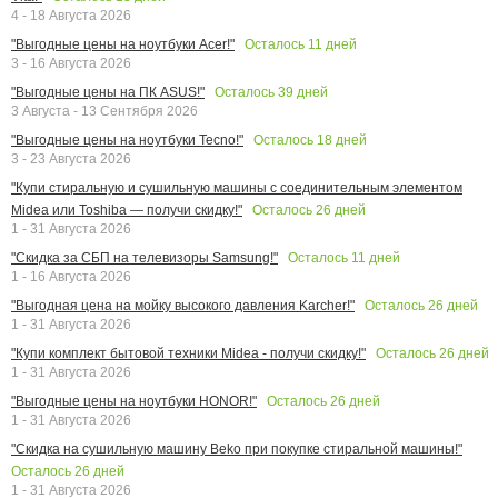
4 - 18 Августа 2026
Осталось
11
дней
"Выгодные цены на ноутбуки Acer!"
3 - 16 Августа 2026
Осталось
39
дней
"Выгодные цены на ПК ASUS!"
3 Августа - 13 Сентября 2026
Осталось
18
дней
"Выгодные цены на ноутбуки Tecno!"
3 - 23 Августа 2026
"Купи стиральную и сушильную машины с соединительным элементом
Осталось
26
дней
Midea или Toshiba — получи скидку!"
1 - 31 Августа 2026
Осталось
11
дней
"Скидка за СБП на телевизоры Samsung!"
1 - 16 Августа 2026
Осталось
26
дней
"Выгодная цена на мойку высокого давления Karcher!"
1 - 31 Августа 2026
Осталось
26
дней
"Купи комплект бытовой техники Midea - получи скидку!"
1 - 31 Августа 2026
Осталось
26
дней
"Выгодные цены на ноутбуки HONOR!"
1 - 31 Августа 2026
"Скидка на сушильную машину Beko при покупке стиральной машины!"
Осталось
26
дней
1 - 31 Августа 2026