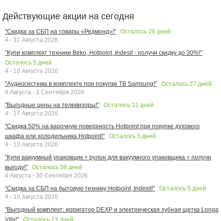
Действующие акции на сегодня
Осталось
26
дней
"Скидка за СБП на товары «Редмонд»!"
4 - 31 Августа 2026
"Купи комплект техники Beko, Hotpoint, Indesit - получи скидку до 30%!"
Осталось
5
дней
4 - 10 Августа 2026
Осталось
27
дней
"Аудиосистема в комплекте при покупке ТВ Samsung!"
4 Августа - 1 Сентября 2026
Осталось
12
дней
"Выгодные цены на телевизоры!"
4 - 17 Августа 2026
"Скидка 50% на варочную поверхность Hotpoint при покупке духового
Осталось
5
дней
шкафа или холодильника Hotpoint!"
4 - 10 Августа 2026
"Купи вакуумный упаковщик + рулон для вакуумного упаковщика = получи
Осталось
56
дней
выгоду!"
4 Августа - 30 Сентября 2026
Осталось
5
дней
"Скидка за СБП на бытовую технику Hotpoint, Indesit!"
4 - 10 Августа 2026
"Выгодный комплект: ирригатор DEXP и электрическая зубная щетка Longa
Осталось
13
дней
Vita!"