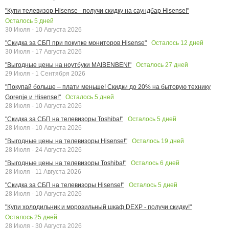
"Купи телевизор Hisense - получи скидку на саундбар Hisense!"
Осталось
5
дней
30 Июля - 10 Августа 2026
Осталось
12
дней
"Скидка за СБП при покупке мониторов Hisense"
30 Июля - 17 Августа 2026
Осталось
27
дней
"Выгодные цены на ноутбуки MAIBENBEN!"
29 Июля - 1 Сентября 2026
"Покупай больше – плати меньше! Скидки до 20% на бытовую технику
Осталось
5
дней
Gorenje и Hisense!"
28 Июля - 10 Августа 2026
Осталось
5
дней
"Скидка за СБП на телевизоры Toshiba!"
28 Июля - 10 Августа 2026
Осталось
19
дней
"Выгодные цены на телевизоры Hisense!"
28 Июля - 24 Августа 2026
Осталось
6
дней
"Выгодные цены на телевизоры Toshiba!"
28 Июля - 11 Августа 2026
Осталось
5
дней
"Скидка за СБП на телевизоры Hisense!"
28 Июля - 10 Августа 2026
"Купи холодильник и морозильный шкаф DEXP - получи скидку!"
Осталось
25
дней
28 Июля - 30 Августа 2026