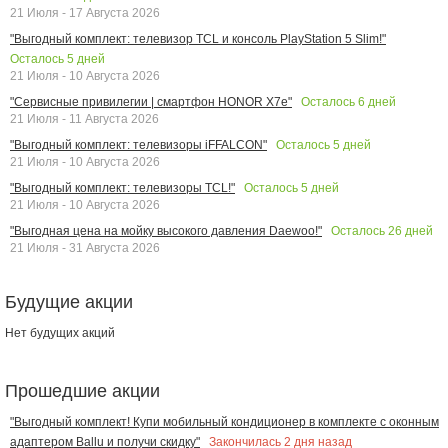
21 Июля - 17 Августа 2026
"Выгодный комплект: телевизор TCL и консоль PlayStation 5 Slim!"
Осталось
5
дней
21 Июля - 10 Августа 2026
Осталось
6
дней
"Сервисные привилегии | смартфон HONOR X7e"
21 Июля - 11 Августа 2026
Осталось
5
дней
"Выгодный комплект: телевизоры iFFALCON"
21 Июля - 10 Августа 2026
Осталось
5
дней
"Выгодный комплект: телевизоры TCL!"
21 Июля - 10 Августа 2026
Осталось
26
дней
"Выгодная цена на мойку высокого давления Daewoo!"
21 Июля - 31 Августа 2026
Будущие акции
Нет будущих акций
Прошедшие акции
"Выгодный комплект! Купи мобильный кондиционер в комплекте с оконным
Закончилась
2
дня назад
адаптером Ballu и получи скидку"