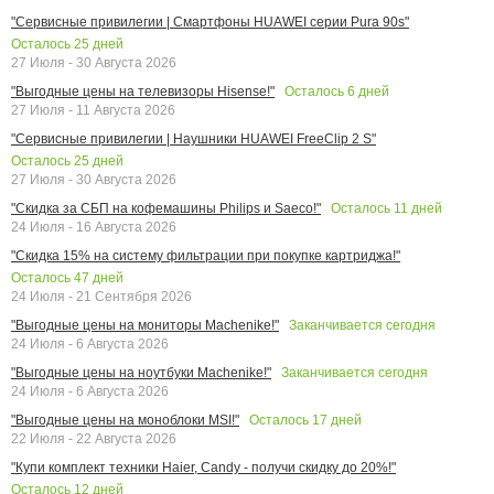
"Сервисные привилегии | Смартфоны HUAWEI серии Pura 90s"
Осталось
25
дней
27 Июля - 30 Августа 2026
Осталось
6
дней
"Выгодные цены на телевизоры Hisense!"
27 Июля - 11 Августа 2026
"Сервисные привилегии | Наушники HUAWEI FreeClip 2 S"
Осталось
25
дней
27 Июля - 30 Августа 2026
Осталось
11
дней
"Скидка за СБП на кофемашины Philips и Saeco!"
24 Июля - 16 Августа 2026
"Скидка 15% на систему фильтрации при покупке картриджа!"
Осталось
47
дней
24 Июля - 21 Сентября 2026
Заканчивается сегодня
"Выгодные цены на мониторы Machenike!"
24 Июля - 6 Августа 2026
Заканчивается сегодня
"Выгодные цены на ноутбуки Machenike!"
24 Июля - 6 Августа 2026
Осталось
17
дней
"Выгодные цены на моноблоки MSI!"
22 Июля - 22 Августа 2026
"Купи комплект техники Haier, Candy - получи скидку до 20%!"
Осталось
12
дней