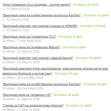
Осталось
26
дней
"Купи телевизор LG и саундбар - получи скидку!"
1 - 31 Августа 2026
Осталось
26
дней
"Выгодные цены на хозяйственные пылесосы Karcher!"
1 - 31 Августа 2026
Осталось
26
дней
"Выгодный комплект при покупке планшета HONOR!"
1 - 31 Августа 2026
Осталось
33
дня
"Выгодные цены на телевизоры TCL!"
31 Июля - 7 Сентября 2026
Осталось
8
дней
"Выгодные цены на телевизоры Iffalcon!"
31 Июля - 13 Августа 2026
Осталось
26
дней
"Выгодный комплект при покупке товаров Xiaomi!"
31 Июля - 31 Августа 2026
"Выгодный комплект! Купи электробритву, электричекую зубную щетку или
Осталось
54
дня
ирригатор Redmond и получи скид"
31 Июля - 28 Сентября 2026
Осталось
54
дня
"Выгодные цены на хозяйственные пылесосы Karcher!"
31 Июля - 28 Сентября 2026
Осталось
26
дней
"Выгодная цена на телевизор LG!"
30 Июля - 31 Августа 2026
Осталось
12
дней
"Скидка за СБП на аудиосистемы Hisense!"
30 Июля - 17 Августа 2026