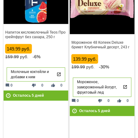
Напиток кисломолочный Teos Про
грейпфрут без сахара, 250 г
Мороженое 48 Копеек Deluxe
брикет Клубничный десерт, 243 г
149.99 руб.
159.99
руб.
-6%
139.99 руб.
199.99
руб.
-30%
Молочные коктейли и
добавки к ним
Мороженое,
mode_comment
thumb_down
thumb_up
0
0
0
замороженный йогурт,
фруктовый лед
Осталось
5
дней
mode_comment
thumb_down
thumb_up
0
0
0
Осталось
5
дней