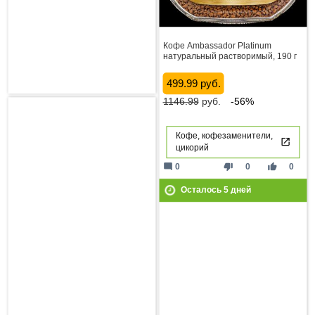
Кофе Ambassador Platinum
натуральный растворимый, 190 г
499.99 руб.
1146.99
руб.
-56%
Кофе, кофезаменители,
цикорий
mode_comment
thumb_down
thumb_up
0
0
0
Осталось
5
дней