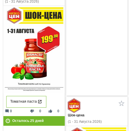
(1 - 31 Августа 2026)
Томатная паста
mode_comment
thumb_down
thumb_up
0
0
0
Шок-цена
Осталось
25
дней
(1 - 31 Августа 2026)