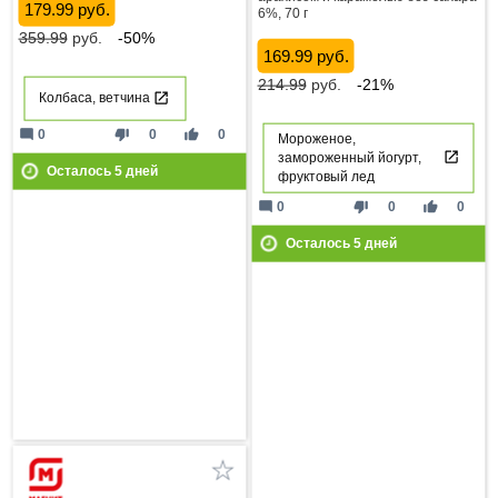
179.99 руб.
6%, 70 г
359.99
руб.
-50%
169.99 руб.
214.99
руб.
-21%
Колбаса, ветчина
mode_comment
thumb_down
thumb_up
0
0
0
Мороженое,
замороженный йогурт,
Осталось
5
дней
фруктовый лед
mode_comment
thumb_down
thumb_up
0
0
0
Осталось
5
дней