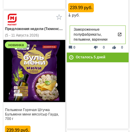
239.99 руб.
1
руб.
Предложения недели (Тюменская область)
Замороженные
полуфабрикаты,
(5 - 11 Августа 2026)
пельмени, вареники
mode_comment
thumb_down
thumb_up
0
0
0
Осталось
5
дней
Пельмени Горячая Штучка
Бульмени мини мясо/сыр Гауда,
700 г
239.99 руб.