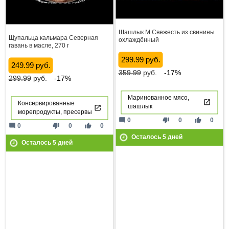
Шашлык М Свежесть из свинины
Щупальца кальмара Северная
охлаждённый
гавань в масле, 270 г
299.99 руб.
249.99 руб.
359.99
руб.
-17%
299.99
руб.
-17%
Маринованное мясо,
Консервированные
шашлык
морепродукты, пресервы
mode_comment
thumb_down
thumb_up
0
0
0
mode_comment
thumb_down
thumb_up
0
0
0
Осталось
5
дней
Осталось
5
дней