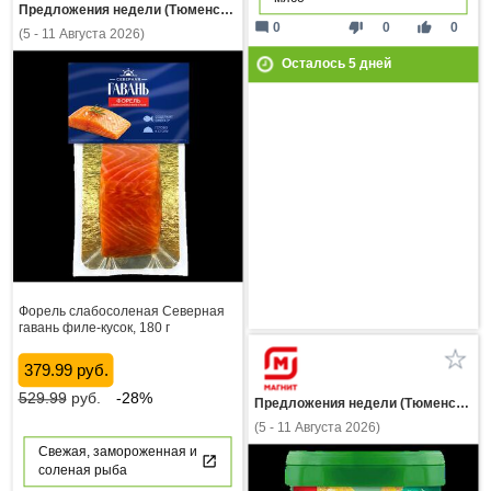
Предложения недели (Тюменская область)
mode_comment
thumb_down
thumb_up
0
0
0
(5 - 11 Августа 2026)
Осталось
5
дней
Форель слабосоленая Северная
гавань филе-кусок, 180 г
379.99 руб.
529.99
руб.
-28%
Предложения недели (Тюменская область)
(5 - 11 Августа 2026)
Свежая, замороженная и
соленая рыба