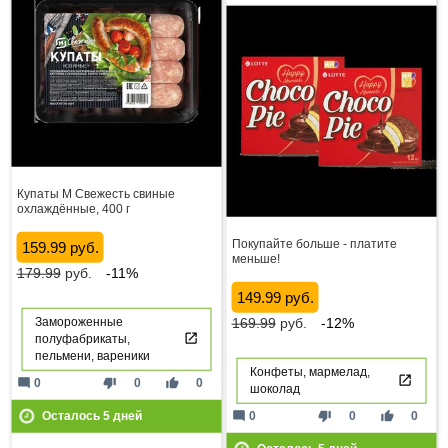
Купаты М Свежесть свиные
охлаждённые, 400 г
Покупайте больше - платите
159.99 руб.
меньше!
179.99
руб.
-11%
149.99 руб.
Замороженные
169.99
руб.
-12%
полуфабрикаты,
пельмени, вареники
Конфеты, мармелад,
mode_comment
thumb_down
thumb_up
0
0
0
шоколад
mode_comment
thumb_down
thumb_up
0
0
0
Осталось
5
дней