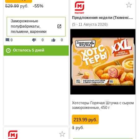
529.99
руб.
-55%
Предложения недели (Тюменская область)
Замороженные
(5 - 11 Августа 2026)
полуфабрикаты,
пельмени, вареники
mode_comment
thumb_down
thumb_up
0
0
0
Осталось
5
дней
Хотстеры Горячая Штучка с сыром
замороженные, 450 г
219.99 руб.
1
руб.