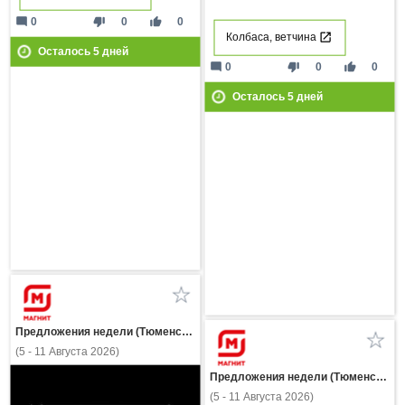
mode_comment
thumb_down
thumb_up
0
0
0
Колбаса, ветчина
Осталось
5
дней
mode_comment
thumb_down
thumb_up
0
0
0
Осталось
5
дней
Предложения недели (Тюменская область)
(5 - 11 Августа 2026)
Предложения недели (Тюменская область)
(5 - 11 Августа 2026)