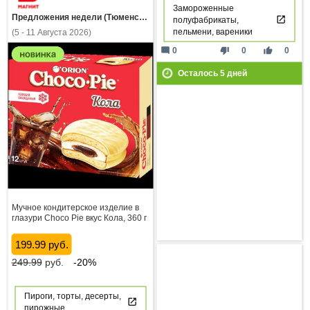
Замороженные
Предложения недели (Тюменская область)
полуфабрикаты,
пельмени, вареники
(5 - 11 Августа 2026)
mode_comment
thumb_down
thumb_up
0
0
0
Осталось
5
дней
Мучное кондитерское изделие в
глазури Choco Pie вкус Кола, 360 г
199.99 руб.
249.99
руб.
-20%
Пироги, торты, десерты,
пирожные