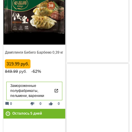
Дамплинги Бибиго Барбекю 0,39 кг
319.99 руб.
849.99
руб.
-62%
Замороженные
полуфабрикаты,
пельмени, вареники
mode_comment
thumb_down
thumb_up
0
0
0
Осталось
5
дней