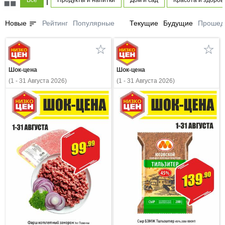
Все
Продукты и напитки
Дом и сад
Красота и здоров
sort
Новые
Рейтинг
Популярные
Текущие
Будущие
Прошед
Шок-цена
Шок-цена
(1 - 31 Августа 2026)
(1 - 31 Августа 2026)