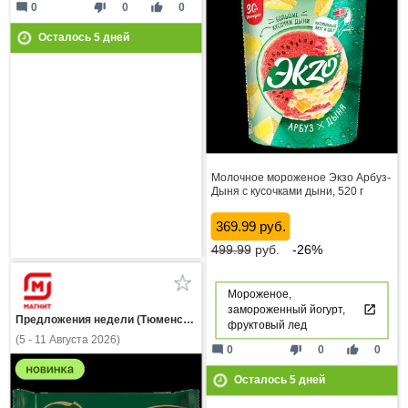
mode_comment
thumb_down
thumb_up
0
0
0
Осталось
5
дней
Молочное мороженое Экзо Арбуз-
Дыня с кусочками дыни, 520 г
369.99 руб.
499.99
руб.
-26%
Мороженое,
замороженный йогурт,
Предложения недели (Тюменская область)
фруктовый лед
(5 - 11 Августа 2026)
mode_comment
thumb_down
thumb_up
0
0
0
Осталось
5
дней