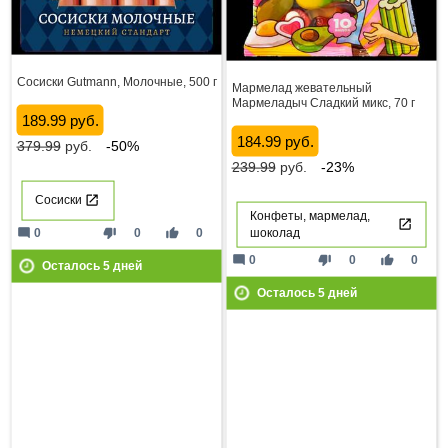
Сосиски Gutmann, Молочные, 500 г
Мармелад жевательный
Мармеладыч Сладкий микс, 70 г
189.99 руб.
184.99 руб.
379.99
руб.
-50%
239.99
руб.
-23%
Сосиски
Конфеты, мармелад,
mode_comment
thumb_down
thumb_up
0
0
0
шоколад
mode_comment
thumb_down
thumb_up
0
0
0
Осталось
5
дней
Осталось
5
дней