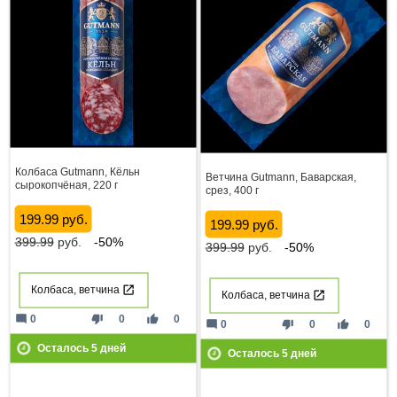
Колбаса Gutmann, Кёльн
Ветчина Gutmann, Баварская,
сырокопчёная, 220 г
срез, 400 г
199.99 руб.
199.99 руб.
399.99
руб.
-50%
399.99
руб.
-50%
Колбаса, ветчина
Колбаса, ветчина
mode_comment
thumb_down
thumb_up
0
0
0
mode_comment
thumb_down
thumb_up
0
0
0
Осталось
5
дней
Осталось
5
дней