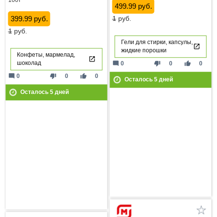
499.99 руб.
399.99 руб.
1
руб.
1
руб.
Гели для стирки, капсулы,
жидкие порошки
Конфеты, мармелад,
шоколад
mode_comment
thumb_down
thumb_up
0
0
0
mode_comment
thumb_down
thumb_up
0
0
0
Осталось
5
дней
Осталось
5
дней