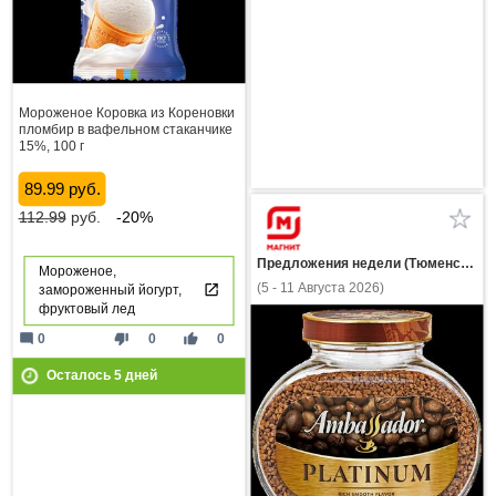
Мороженое Коровка из Кореновки
пломбир в вафельном стаканчике
15%, 100 г
89.99 руб.
112.99
руб.
-20%
Предложения недели (Тюменская область)
Мороженое,
(5 - 11 Августа 2026)
замороженный йогурт,
фруктовый лед
mode_comment
thumb_down
thumb_up
0
0
0
Осталось
5
дней