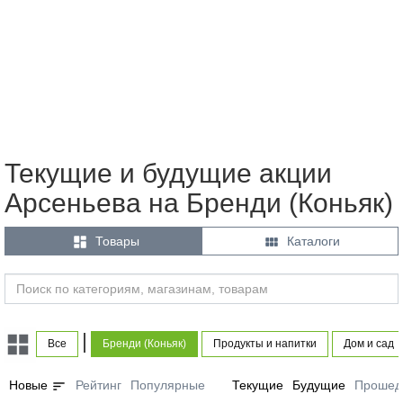
Текущие и будущие акции
Арсеньева на Бренди (Коньяк)


Товары
Каталоги
|
Все
Бренди (Коньяк)
Продукты и напитки
Дом и сад
sort
Новые
Рейтинг
Популярные
Текущие
Будущие
Прошед