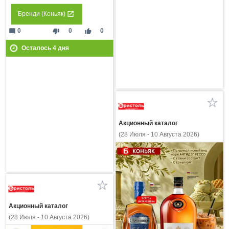
Бренди (Коньяк)
mode_comment
thumb_down
thumb_up
0
0
0
Осталось
4
дня
Акционный каталог
(28 Июля - 10 Августа 2026)
Акционный каталог
(28 Июля - 10 Августа 2026)