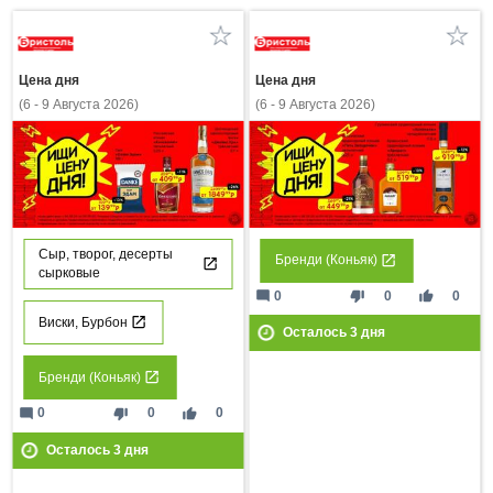
Цена дня
Цена дня
(6 - 9 Августа 2026)
(6 - 9 Августа 2026)
Сыр, творог, десерты
Бренди (Коньяк)
сырковые
mode_comment
thumb_down
thumb_up
0
0
0
Виски, Бурбон
Осталось
3
дня
Бренди (Коньяк)
mode_comment
thumb_down
thumb_up
0
0
0
Осталось
3
дня