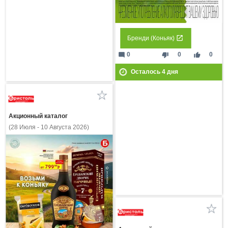
Бренди (Коньяк)
mode_comment
thumb_down
thumb_up
0
0
0
Осталось
4
дня
Акционный каталог
(28 Июля - 10 Августа 2026)