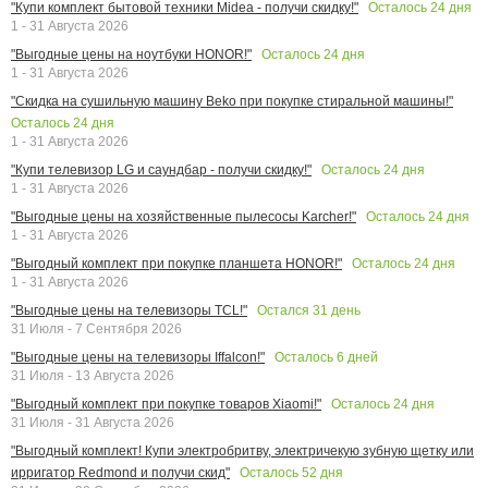
Осталось
24
дня
"Купи комплект бытовой техники Midea - получи скидку!"
1 - 31 Августа 2026
Осталось
24
дня
"Выгодные цены на ноутбуки HONOR!"
1 - 31 Августа 2026
"Скидка на сушильную машину Beko при покупке стиральной машины!"
Осталось
24
дня
1 - 31 Августа 2026
Осталось
24
дня
"Купи телевизор LG и саундбар - получи скидку!"
1 - 31 Августа 2026
Осталось
24
дня
"Выгодные цены на хозяйственные пылесосы Karcher!"
1 - 31 Августа 2026
Осталось
24
дня
"Выгодный комплект при покупке планшета HONOR!"
1 - 31 Августа 2026
Остался
31
день
"Выгодные цены на телевизоры TCL!"
31 Июля - 7 Сентября 2026
Осталось
6
дней
"Выгодные цены на телевизоры Iffalcon!"
31 Июля - 13 Августа 2026
Осталось
24
дня
"Выгодный комплект при покупке товаров Xiaomi!"
31 Июля - 31 Августа 2026
"Выгодный комплект! Купи электробритву, электричекую зубную щетку или
Осталось
52
дня
ирригатор Redmond и получи скид"