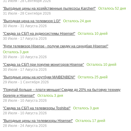
31 Июля - 28 Сентября 2026
Осталось
52
дня
"Выгодные цены на хозяйственные пылесосы Karcher!"
31 Июля - 28 Сентября 2026
Осталось
24
дня
"Выгодная цена на телевизор LG!"
30 Июля - 31 Августа 2026
Осталось
10
дней
"Скидка за СБП на аудиосистемы Hisense!"
30 Июля - 17 Августа 2026
"Купи телевизор Hisense - получи скидку на саундбар Hisense!"
Осталось
3
дня
30 Июля - 10 Августа 2026
Осталось
10
дней
"Скидка за СБП при покупке мониторов Hisense"
30 Июля - 17 Августа 2026
Осталось
25
дней
"Выгодные цены на ноутбуки MAIBENBEN!"
29 Июля - 1 Сентября 2026
"Покупай больше – плати меньше! Скидки до 20% на бытовую технику
Осталось
3
дня
Gorenje и Hisense!"
28 Июля - 10 Августа 2026
Осталось
3
дня
"Скидка за СБП на телевизоры Toshiba!"
28 Июля - 10 Августа 2026
Осталось
17
дней
"Выгодные цены на телевизоры Hisense!"
28 Июля - 24 Августа 2026