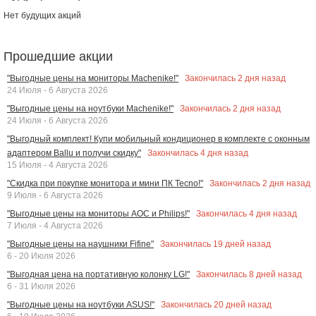
Нет будущих акций
Прошедшие акции
Закончилась
2
дня назад
"Выгодные цены на мониторы Machenike!"
24 Июля - 6 Августа 2026
Закончилась
2
дня назад
"Выгодные цены на ноутбуки Machenike!"
24 Июля - 6 Августа 2026
"Выгодный комплект! Купи мобильный кондиционер в комплекте с оконным
Закончилась
4
дня назад
адаптером Ballu и получи скидку"
15 Июля - 4 Августа 2026
Закончилась
2
дня назад
"Скидка при покупке монитора и мини ПК Tecno!"
9 Июля - 6 Августа 2026
Закончилась
4
дня назад
"Выгодные цены на мониторы AOC и Philips!"
7 Июля - 4 Августа 2026
Закончилась
19
дней назад
"Выгодные цены на наушники Fifine"
6 - 20 Июля 2026
Закончилась
8
дней назад
"Выгодная цена на портативную колонку LG!"
6 - 31 Июля 2026
Закончилась
20
дней назад
"Выгодные цены на ноутбуки ASUS!"