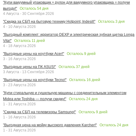
"Купи вакуумный упаковщик + рулон для вакуумного упаковщика = получи
Осталось
54
дня
выгоду!"
4 Августа - 30 Сентября 2026
Осталось
3
дня
"Скидка за СБП на бытовую технику Hotpoint, Indesit!"
4 - 10 Августа 2026
"Выгодный комплект: ирригатор DEXP и электрическая зубная щетка Longa
Осталось
11
дней
Vita!"
4 - 18 Августа 2026
Осталось
9
дней
"Выгодные цены на ноутбуки Acer!"
3 - 16 Августа 2026
Осталось
37
дней
"Выгодные цены на ПК ASUS!"
3 Августа - 13 Сентября 2026
Осталось
16
дней
"Выгодные цены на ноутбуки Tecno!"
3 - 23 Августа 2026
"Купи стиральную и сушильную машины с соединительным элементом
Осталось
24
дня
Midea или Toshiba — получи скидку!"
1 - 31 Августа 2026
Осталось
9
дней
"Скидка за СБП на телевизоры Samsung!"
1 - 16 Августа 2026
Осталось
24
дня
"Выгодная цена на мойку высокого давления Karcher!"
1 - 31 Августа 2026