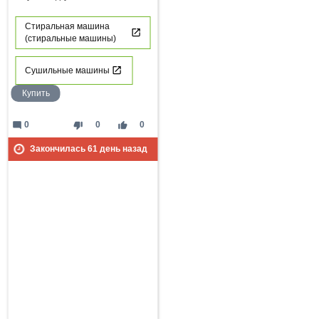
Стиральная машина
(стиральные машины)
Сушильные машины
Купить
mode_comment
thumb_down
thumb_up
0
0
0
Закончилась
61
день назад