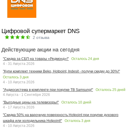
Цифровой супермаркет DNS
2
отзыва
Действующие акции на сегодня
Осталось
24
дня
"Скидка за СБП на товары «Редмонд»!"
4 - 31 Августа 2026
"Купи комплект техники Beko, Hotpoint, Indesit - получи скидку до 30%!"
Осталось
3
дня
4 - 10 Августа 2026
Осталось
25
дней
"Аудиосистема в комплекте при покупке ТВ Samsung!"
4 Августа - 1 Сентября 2026
Осталось
10
дней
"Выгодные цены на телевизоры!"
4 - 17 Августа 2026
"Скидка 50% на варочную поверхность Hotpoint при покупке духового
Осталось
3
дня
шкафа или холодильника Hotpoint!"
4 - 10 Августа 2026