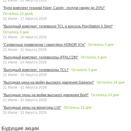
22 Июля - 22 Августа 2026
"Купи комплект техники Haier, Candy - получи скидку до 20%!"
Осталось
10
дней
21 Июля - 17 Августа 2026
"Выгодный комплект: телевизор TCL и консоль PlayStation 5 Slim!"
Осталось
3
дня
21 Июля - 10 Августа 2026
Осталось
4
дня
"Сервисные привилегии | смартфон HONOR X7e"
21 Июля - 11 Августа 2026
Осталось
3
дня
"Выгодный комплект: телевизоры iFFALCON"
21 Июля - 10 Августа 2026
Осталось
3
дня
"Выгодный комплект: телевизоры TCL!"
21 Июля - 10 Августа 2026
Осталось
24
дня
"Выгодная цена на мойку высокого давления Daewoo!"
21 Июля - 31 Августа 2026
Осталось
24
дня
"Выгодные цены на мойки высокого давления Bort!"
21 Июля - 31 Августа 2026
Осталось
24
дня
"Выгодные цены на мониторы LG!"
20 Июля - 31 Августа 2026
Будущие акции