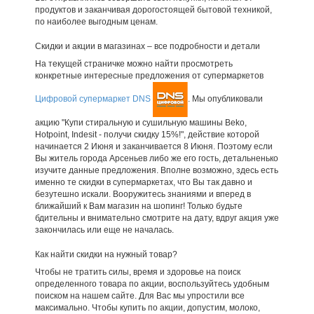
продуктов и заканчивая дорогостоящей бытовой техникой,
по наиболее выгодным ценам.
Скидки и акции в магазинах – все подробности и детали
На текущей страничке можно найти просмотреть
конкретные интересные предложения от супермаркетов
Цифровой супермаркет DNS
. Мы опубликовали
акцию "Купи стиральную и сушильную машины Beko,
Hotpoint, Indesit - получи скидку 15%!", действие которой
начинается 2 Июня и заканчивается 8 Июня. Поэтому если
Вы житель города Арсеньев либо же его гость, детальненько
изучите данные предложения. Вполне возможно, здесь есть
именно те скидки в супермаркетах, что Вы так давно и
безутешно искали. Вооружитесь знаниями и вперед в
ближайший к Вам магазин на шопинг! Только будьте
бдительны и внимательно смотрите на дату, вдруг акция уже
закончилась или еще не началась.
Как найти скидки на нужный товар?
Чтобы не тратить силы, время и здоровье на поиск
определенного товара по акции, воспользуйтесь удобным
поиском на нашем сайте. Для Вас мы упростили все
максимально. Чтобы купить по акции, допустим, молоко,