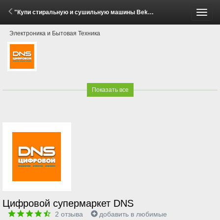
"Купи стиральную и сушильную машины Beko, Hotpoint, Indesit - получи скидку 15%!" (2 - 8 Июня 2026)
Пере
Электроника и Бытовая Техника
меню
Показать все
Цифровой супермаркет DNS
2
отзыва
добавить в любимые