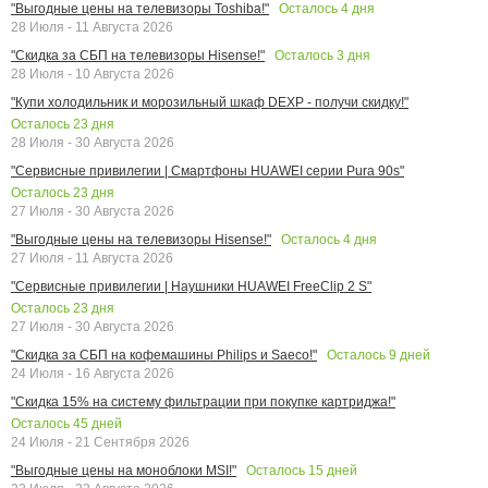
Осталось
4
дня
"Выгодные цены на телевизоры Toshiba!"
28 Июля - 11 Августа 2026
Осталось
3
дня
"Скидка за СБП на телевизоры Hisense!"
28 Июля - 10 Августа 2026
"Купи холодильник и морозильный шкаф DEXP - получи скидку!"
Осталось
23
дня
28 Июля - 30 Августа 2026
"Сервисные привилегии | Смартфоны HUAWEI серии Pura 90s"
Осталось
23
дня
27 Июля - 30 Августа 2026
Осталось
4
дня
"Выгодные цены на телевизоры Hisense!"
27 Июля - 11 Августа 2026
"Сервисные привилегии | Наушники HUAWEI FreeClip 2 S"
Осталось
23
дня
27 Июля - 30 Августа 2026
Осталось
9
дней
"Скидка за СБП на кофемашины Philips и Saeco!"
24 Июля - 16 Августа 2026
"Скидка 15% на систему фильтрации при покупке картриджа!"
Осталось
45
дней
24 Июля - 21 Сентября 2026
Осталось
15
дней
"Выгодные цены на моноблоки MSI!"