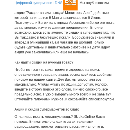
Цифровой супермаркет DNS
. Мы опубликовали
акцию "Рассрочка или выгода! Мониторы Acer", действие
которой начинается 9 Мая и заканчивается 6 Июня.
Поэтому если Вы житель города Арсеньев либо же его гость,
детальненько изучите данные предложения. Вполне
возможно, здесь есть именно те скидки в супермаркетах, что
Вы так давно и безутешно искали. Вооружитесь знаниями и
вперед в ближайший к Вам магазин на шопинг! Только
будьте бдительны и внимательно смотрите на дату, вдруг
акция уже закончилась или еще не началась.
Как найти скидки на нужный товар?
Чтобы не тратить силы, время и здоровье на поиск
определенного товара по акции, воспользуйтесь удобным
поиском на нашем сайте. Для Вас мы упростили все
максимально. Чтобы купить по акции, допустим, молоко,
введите в строку поиска это слово. Ничего сложного, все
предельно ясно. Нужно выбрать много всего и не забыть?
Отмечайте галочками нужное, и сохраняйте список покупок!
Акции и скидки супермаркетов во благо
Отчаялись искать желанную вещь? SkidkaOnline Вам в
помощь. Внимательно следите за актуальными
распродажами, просматривайте рассылку на почте и,