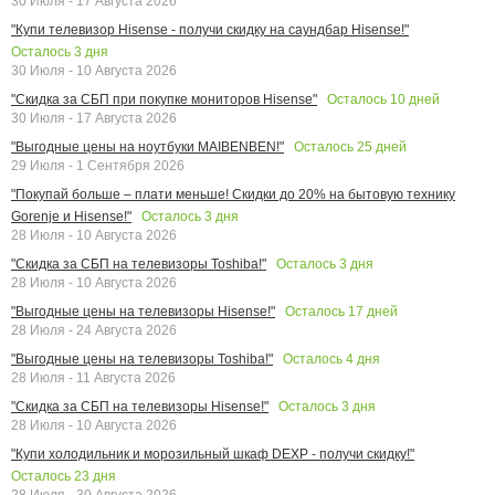
30 Июля - 17 Августа 2026
"Купи телевизор Hisense - получи скидку на саундбар Hisense!"
Осталось
3
дня
30 Июля - 10 Августа 2026
Осталось
10
дней
"Скидка за СБП при покупке мониторов Hisense"
30 Июля - 17 Августа 2026
Осталось
25
дней
"Выгодные цены на ноутбуки MAIBENBEN!"
29 Июля - 1 Сентября 2026
"Покупай больше – плати меньше! Скидки до 20% на бытовую технику
Осталось
3
дня
Gorenje и Hisense!"
28 Июля - 10 Августа 2026
Осталось
3
дня
"Скидка за СБП на телевизоры Toshiba!"
28 Июля - 10 Августа 2026
Осталось
17
дней
"Выгодные цены на телевизоры Hisense!"
28 Июля - 24 Августа 2026
Осталось
4
дня
"Выгодные цены на телевизоры Toshiba!"
28 Июля - 11 Августа 2026
Осталось
3
дня
"Скидка за СБП на телевизоры Hisense!"
28 Июля - 10 Августа 2026
"Купи холодильник и морозильный шкаф DEXP - получи скидку!"
Осталось
23
дня
28 Июля - 30 Августа 2026