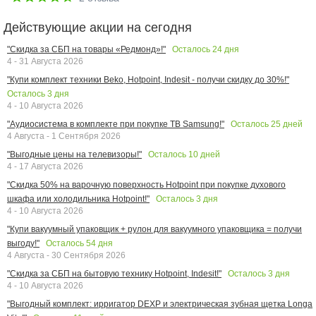
Действующие акции на сегодня
Осталось
24
дня
"Скидка за СБП на товары «Редмонд»!"
4 - 31 Августа 2026
"Купи комплект техники Beko, Hotpoint, Indesit - получи скидку до 30%!"
Осталось
3
дня
4 - 10 Августа 2026
Осталось
25
дней
"Аудиосистема в комплекте при покупке ТВ Samsung!"
4 Августа - 1 Сентября 2026
Осталось
10
дней
"Выгодные цены на телевизоры!"
4 - 17 Августа 2026
"Скидка 50% на варочную поверхность Hotpoint при покупке духового
Осталось
3
дня
шкафа или холодильника Hotpoint!"
4 - 10 Августа 2026
"Купи вакуумный упаковщик + рулон для вакуумного упаковщика = получи
Осталось
54
дня
выгоду!"
4 Августа - 30 Сентября 2026
Осталось
3
дня
"Скидка за СБП на бытовую технику Hotpoint, Indesit!"
4 - 10 Августа 2026
"Выгодный комплект: ирригатор DEXP и электрическая зубная щетка Longa