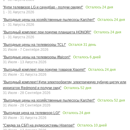
Осталось
24
дня
"Купи телевизор LG и саундбар - получи скидку!"
1 - 31 Августа 2026
Осталось
24
дня
"Выгодные цены на хозяйственные пылесосы Karcher!"
1 - 31 Августа 2026
Осталось
24
дня
"Выгодный комплект при покупке планшета HONOR!"
1 - 31 Августа 2026
Остался
31
день
"Выгодные цены на телевизоры TCL!"
31 Июля - 7 Сентября 2026
Осталось
6
дней
"Выгодные цены на телевизоры Iffalcon!"
31 Июля - 13 Августа 2026
Осталось
24
дня
"Выгодный комплект при покупке товаров Xiaomi!"
31 Июля - 31 Августа 2026
"Выгодный комплект! Купи электробритву, электричекую зубную щетку или
Осталось
52
дня
ирригатор Redmond и получи скид"
31 Июля - 28 Сентября 2026
Осталось
52
дня
"Выгодные цены на хозяйственные пылесосы Karcher!"
31 Июля - 28 Сентября 2026
Осталось
24
дня
"Выгодная цена на телевизор LG!"
30 Июля - 31 Августа 2026
Осталось
10
дней
"Скидка за СБП на аудиосистемы Hisense!"