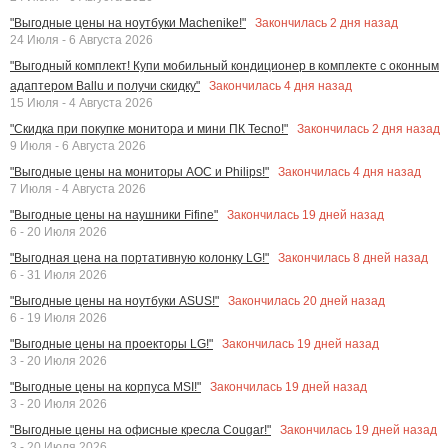
Закончилась
2
дня назад
"Выгодные цены на ноутбуки Machenike!"
24 Июля - 6 Августа 2026
"Выгодный комплект! Купи мобильный кондиционер в комплекте с оконным
Закончилась
4
дня назад
адаптером Ballu и получи скидку"
15 Июля - 4 Августа 2026
Закончилась
2
дня назад
"Скидка при покупке монитора и мини ПК Tecno!"
9 Июля - 6 Августа 2026
Закончилась
4
дня назад
"Выгодные цены на мониторы AOC и Philips!"
7 Июля - 4 Августа 2026
Закончилась
19
дней назад
"Выгодные цены на наушники Fifine"
6 - 20 Июля 2026
Закончилась
8
дней назад
"Выгодная цена на портативную колонку LG!"
6 - 31 Июля 2026
Закончилась
20
дней назад
"Выгодные цены на ноутбуки ASUS!"
6 - 19 Июля 2026
Закончилась
19
дней назад
"Выгодные цены на проекторы LG!"
3 - 20 Июля 2026
Закончилась
19
дней назад
"Выгодные цены на корпуса MSI!"
3 - 20 Июля 2026
Закончилась
19
дней назад
"Выгодные цены на офисные кресла Cougar!"
3 - 20 Июля 2026