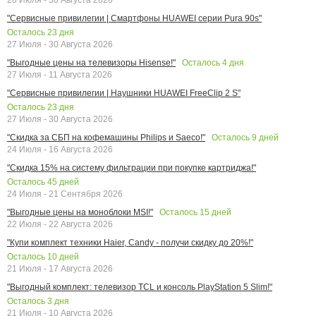
"Сервисные привилегии | Смартфоны HUAWEI серии Pura 90s"
Осталось
23
дня
27 Июля - 30 Августа 2026
Осталось
4
дня
"Выгодные цены на телевизоры Hisense!"
27 Июля - 11 Августа 2026
"Сервисные привилегии | Наушники HUAWEI FreeClip 2 S"
Осталось
23
дня
27 Июля - 30 Августа 2026
Осталось
9
дней
"Скидка за СБП на кофемашины Philips и Saeco!"
24 Июля - 16 Августа 2026
"Скидка 15% на систему фильтрации при покупке картриджа!"
Осталось
45
дней
24 Июля - 21 Сентября 2026
Осталось
15
дней
"Выгодные цены на моноблоки MSI!"
22 Июля - 22 Августа 2026
"Купи комплект техники Haier, Candy - получи скидку до 20%!"
Осталось
10
дней
21 Июля - 17 Августа 2026
"Выгодный комплект: телевизор TCL и консоль PlayStation 5 Slim!"
Осталось
3
дня
21 Июля - 10 Августа 2026