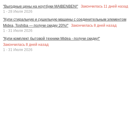
Закончилась
11
дней назад
"Выгодные цены на ноутбуки MAIBENBEN!"
1 - 28 Июля 2026
"Купи стиральную и сушильную машины с соединительным элементом
Закончилась
8
дней назад
Midea, Toshiba — получи скидку 20%!"
1 - 31 Июля 2026
"Купи комплект бытовой техники Midea - получи скидку!"
Закончилась
8
дней назад
1 - 31 Июля 2026