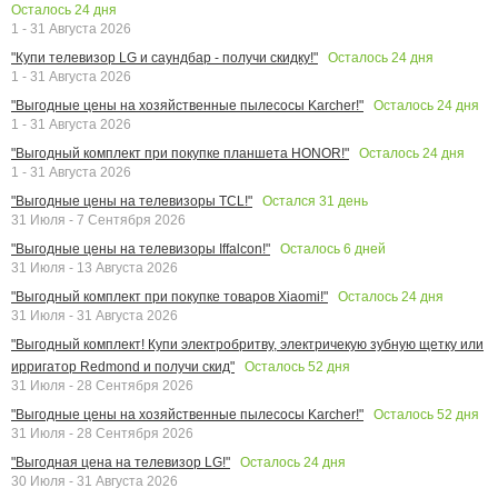
Осталось
24
дня
1 - 31 Августа 2026
Осталось
24
дня
"Купи телевизор LG и саундбар - получи скидку!"
1 - 31 Августа 2026
Осталось
24
дня
"Выгодные цены на хозяйственные пылесосы Karcher!"
1 - 31 Августа 2026
Осталось
24
дня
"Выгодный комплект при покупке планшета HONOR!"
1 - 31 Августа 2026
Остался
31
день
"Выгодные цены на телевизоры TCL!"
31 Июля - 7 Сентября 2026
Осталось
6
дней
"Выгодные цены на телевизоры Iffalcon!"
31 Июля - 13 Августа 2026
Осталось
24
дня
"Выгодный комплект при покупке товаров Xiaomi!"
31 Июля - 31 Августа 2026
"Выгодный комплект! Купи электробритву, электричекую зубную щетку или
Осталось
52
дня
ирригатор Redmond и получи скид"
31 Июля - 28 Сентября 2026
Осталось
52
дня
"Выгодные цены на хозяйственные пылесосы Karcher!"
31 Июля - 28 Сентября 2026
Осталось
24
дня
"Выгодная цена на телевизор LG!"
30 Июля - 31 Августа 2026