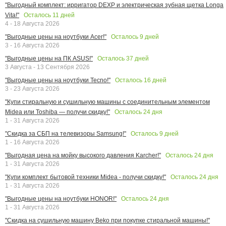
"Выгодный комплект: ирригатор DEXP и электрическая зубная щетка Longa
Осталось
11
дней
Vita!"
4 - 18 Августа 2026
Осталось
9
дней
"Выгодные цены на ноутбуки Acer!"
3 - 16 Августа 2026
Осталось
37
дней
"Выгодные цены на ПК ASUS!"
3 Августа - 13 Сентября 2026
Осталось
16
дней
"Выгодные цены на ноутбуки Tecno!"
3 - 23 Августа 2026
"Купи стиральную и сушильную машины с соединительным элементом
Осталось
24
дня
Midea или Toshiba — получи скидку!"
1 - 31 Августа 2026
Осталось
9
дней
"Скидка за СБП на телевизоры Samsung!"
1 - 16 Августа 2026
Осталось
24
дня
"Выгодная цена на мойку высокого давления Karcher!"
1 - 31 Августа 2026
Осталось
24
дня
"Купи комплект бытовой техники Midea - получи скидку!"
1 - 31 Августа 2026
Осталось
24
дня
"Выгодные цены на ноутбуки HONOR!"
1 - 31 Августа 2026
"Скидка на сушильную машину Beko при покупке стиральной машины!"