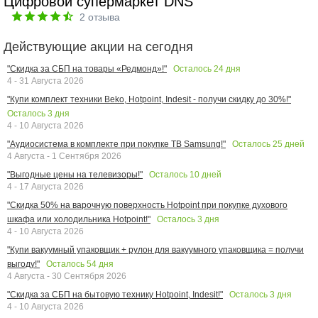
Цифровой супермаркет DNS
2
отзыва
Действующие акции на сегодня
Осталось
24
дня
"Скидка за СБП на товары «Редмонд»!"
4 - 31 Августа 2026
"Купи комплект техники Beko, Hotpoint, Indesit - получи скидку до 30%!"
Осталось
3
дня
4 - 10 Августа 2026
Осталось
25
дней
"Аудиосистема в комплекте при покупке ТВ Samsung!"
4 Августа - 1 Сентября 2026
Осталось
10
дней
"Выгодные цены на телевизоры!"
4 - 17 Августа 2026
"Скидка 50% на варочную поверхность Hotpoint при покупке духового
Осталось
3
дня
шкафа или холодильника Hotpoint!"
4 - 10 Августа 2026
"Купи вакуумный упаковщик + рулон для вакуумного упаковщика = получи
Осталось
54
дня
выгоду!"
4 Августа - 30 Сентября 2026
Осталось
3
дня
"Скидка за СБП на бытовую технику Hotpoint, Indesit!"
4 - 10 Августа 2026