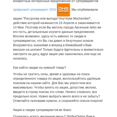
конкретные интересные предложения от супермаркетов
Цифровой супермаркет DNS
. Мы опубликовали
акцию "Рассрочка или выгода! Ноутбуки Machenike!",
действие которой начинается 24 Апреля и заканчивается
14 Мая. Поэтому если Вы житель города Арсеньев либо же
его гость, детальненько изучите данные предложения.
Вполне возможно, здесь есть именно те скидки в
супермаркетах, что Вы так давно и безутешно искали.
Вооружитесь знаниями и вперед в ближайший к Вам
магазин на шопинг! Только будьте бдительны и внимательно
смотрите на дату, вдруг акция уже закончилась или еще не
началась.
Как найти скидки на нужный товар?
Чтобы не тратить силы, время и здоровье на поиск
определенного товара по акции, воспользуйтесь удобным
поиском на нашем сайте. Для Вас мы упростили все
максимально. Чтобы купить по акции, допустим, молоко,
введите в строку поиска это слово. Ничего сложного, все
предельно ясно. Нужно выбрать много всего и не забыть?
Отмечайте галочками нужное, и сохраняйте список покупок!
Акции и скидки супермаркетов во благо
Отчаялись искать желанную вещь? SkidkaOnline Вам в