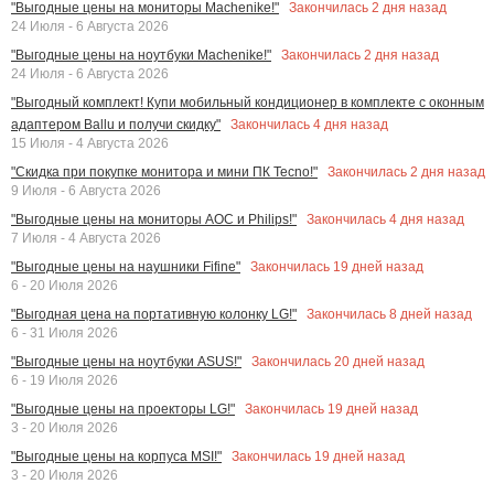
Закончилась
2
дня назад
"Выгодные цены на мониторы Machenike!"
24 Июля - 6 Августа 2026
Закончилась
2
дня назад
"Выгодные цены на ноутбуки Machenike!"
24 Июля - 6 Августа 2026
"Выгодный комплект! Купи мобильный кондиционер в комплекте с оконным
Закончилась
4
дня назад
адаптером Ballu и получи скидку"
15 Июля - 4 Августа 2026
Закончилась
2
дня назад
"Скидка при покупке монитора и мини ПК Tecno!"
9 Июля - 6 Августа 2026
Закончилась
4
дня назад
"Выгодные цены на мониторы AOC и Philips!"
7 Июля - 4 Августа 2026
Закончилась
19
дней назад
"Выгодные цены на наушники Fifine"
6 - 20 Июля 2026
Закончилась
8
дней назад
"Выгодная цена на портативную колонку LG!"
6 - 31 Июля 2026
Закончилась
20
дней назад
"Выгодные цены на ноутбуки ASUS!"
6 - 19 Июля 2026
Закончилась
19
дней назад
"Выгодные цены на проекторы LG!"
3 - 20 Июля 2026
Закончилась
19
дней назад
"Выгодные цены на корпуса MSI!"
3 - 20 Июля 2026