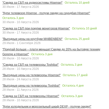
Осталось
10
дней
"Скидка за СБП на аудиосистемы Hisense!"
30 Июля - 17 Августа 2026
"Купи телевизор Hisense - получи скидку на саундбар Hisense!"
Осталось
3
дня
30 Июля - 10 Августа 2026
Осталось
10
дней
"Скидка за СБП при покупке мониторов Hisense"
30 Июля - 17 Августа 2026
Осталось
25
дней
"Выгодные цены на ноутбуки MAIBENBEN!"
29 Июля - 1 Сентября 2026
"Покупай больше – плати меньше! Скидки до 20% на бытовую технику
Осталось
3
дня
Gorenje и Hisense!"
28 Июля - 10 Августа 2026
Осталось
3
дня
"Скидка за СБП на телевизоры Toshiba!"
28 Июля - 10 Августа 2026
Осталось
17
дней
"Выгодные цены на телевизоры Hisense!"
28 Июля - 24 Августа 2026
Осталось
4
дня
"Выгодные цены на телевизоры Toshiba!"
28 Июля - 11 Августа 2026
Осталось
3
дня
"Скидка за СБП на телевизоры Hisense!"
28 Июля - 10 Августа 2026
"Купи холодильник и морозильный шкаф DEXP - получи скидку!"