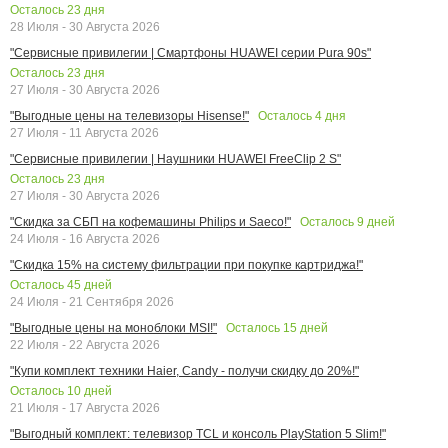
Осталось
23
дня
28 Июля - 30 Августа 2026
"Сервисные привилегии | Смартфоны HUAWEI серии Pura 90s"
Осталось
23
дня
27 Июля - 30 Августа 2026
Осталось
4
дня
"Выгодные цены на телевизоры Hisense!"
27 Июля - 11 Августа 2026
"Сервисные привилегии | Наушники HUAWEI FreeClip 2 S"
Осталось
23
дня
27 Июля - 30 Августа 2026
Осталось
9
дней
"Скидка за СБП на кофемашины Philips и Saeco!"
24 Июля - 16 Августа 2026
"Скидка 15% на систему фильтрации при покупке картриджа!"
Осталось
45
дней
24 Июля - 21 Сентября 2026
Осталось
15
дней
"Выгодные цены на моноблоки MSI!"
22 Июля - 22 Августа 2026
"Купи комплект техники Haier, Candy - получи скидку до 20%!"
Осталось
10
дней
21 Июля - 17 Августа 2026
"Выгодный комплект: телевизор TCL и консоль PlayStation 5 Slim!"