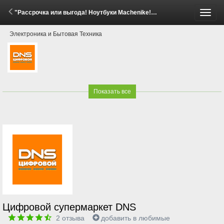
"Рассрочка или выгода! Ноутбуки Machenike!" (24 Апреля - 14 Мая 2026)
Пере
Электроника и Бытовая Техника
меню
Показать все
Цифровой супермаркет DNS
2
отзыва
добавить в любимые