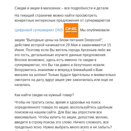
Скидки и акции в магазинах – все подробности и детали
На текущей страничке можно найти просмотреть
конкретные интересные предложения от супермаркетов
Цифровой супермаркет DNS
. Мы опубликовали
акцию "Выгодные цены на блоки питания Deepcool!",
действие которой начинается 29 Мая и заканчивается 15
Июня. Поэтому если Вы житель города Арсеньев либо же
его гость, детальненько изучите данные предложения.
Вполне возможно, здесь есть именно те скидки в
супермаркетах, что Вы так давно и безутешно искали.
Вооружитесь знаниями и вперед в ближайший к Вам
магазин на шопинг! Только будьте бдительны и внимательно
смотрите на дату, вдруг акция уже закончилась или еще не
началась.
Как найти скидки на нужный товар?
Чтобы не тратить силы, время и здоровье на поиск
определенного товара по акции, воспользуйтесь удобным
поиском на нашем сайте. Для Вас мы упростили все
максимально. Чтобы купить по акции, допустим, молоко,
введите в строку поиска это слово. Ничего сложного, все
предельно ясно. Нужно выбрать много всего и не забыть?