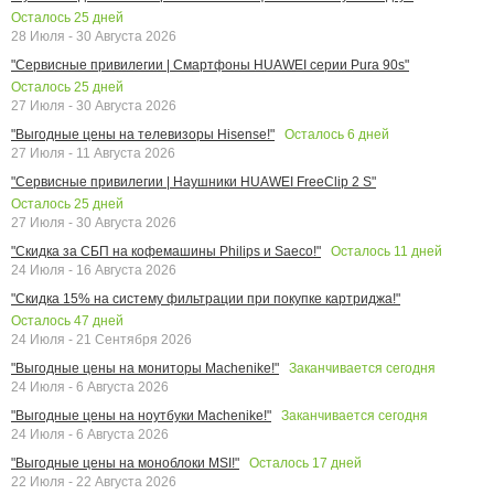
Осталось
25
дней
28 Июля - 30 Августа 2026
"Сервисные привилегии | Смартфоны HUAWEI серии Pura 90s"
Осталось
25
дней
27 Июля - 30 Августа 2026
Осталось
6
дней
"Выгодные цены на телевизоры Hisense!"
27 Июля - 11 Августа 2026
"Сервисные привилегии | Наушники HUAWEI FreeClip 2 S"
Осталось
25
дней
27 Июля - 30 Августа 2026
Осталось
11
дней
"Скидка за СБП на кофемашины Philips и Saeco!"
24 Июля - 16 Августа 2026
"Скидка 15% на систему фильтрации при покупке картриджа!"
Осталось
47
дней
24 Июля - 21 Сентября 2026
Заканчивается сегодня
"Выгодные цены на мониторы Machenike!"
24 Июля - 6 Августа 2026
Заканчивается сегодня
"Выгодные цены на ноутбуки Machenike!"
24 Июля - 6 Августа 2026
Осталось
17
дней
"Выгодные цены на моноблоки MSI!"
22 Июля - 22 Августа 2026