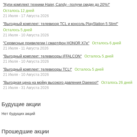
"Купи комплект техники Haier, Candy - получи скидку до 20%!"
Осталось
12
дней
21 Июля - 17 Августа 2026
"Выгодный комплект: телевизор TCL и консоль PlayStation 5 Slim!"
Осталось
5
дней
21 Июля - 10 Августа 2026
Осталось
6
дней
"Сервисные привилегии | смартфон HONOR X7e"
21 Июля - 11 Августа 2026
Осталось
5
дней
"Выгодный комплект: телевизоры iFFALCON"
21 Июля - 10 Августа 2026
Осталось
5
дней
"Выгодный комплект: телевизоры TCL!"
21 Июля - 10 Августа 2026
Осталось
26
дней
"Выгодная цена на мойку высокого давления Daewoo!"
21 Июля - 31 Августа 2026
Будущие акции
Нет будущих акций
Прошедшие акции