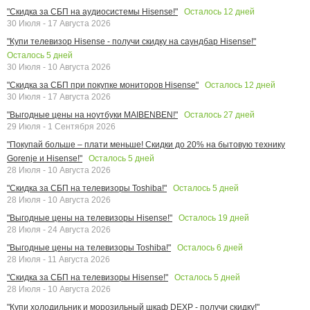
Осталось
12
дней
"Скидка за СБП на аудиосистемы Hisense!"
30 Июля - 17 Августа 2026
"Купи телевизор Hisense - получи скидку на саундбар Hisense!"
Осталось
5
дней
30 Июля - 10 Августа 2026
Осталось
12
дней
"Скидка за СБП при покупке мониторов Hisense"
30 Июля - 17 Августа 2026
Осталось
27
дней
"Выгодные цены на ноутбуки MAIBENBEN!"
29 Июля - 1 Сентября 2026
"Покупай больше – плати меньше! Скидки до 20% на бытовую технику
Осталось
5
дней
Gorenje и Hisense!"
28 Июля - 10 Августа 2026
Осталось
5
дней
"Скидка за СБП на телевизоры Toshiba!"
28 Июля - 10 Августа 2026
Осталось
19
дней
"Выгодные цены на телевизоры Hisense!"
28 Июля - 24 Августа 2026
Осталось
6
дней
"Выгодные цены на телевизоры Toshiba!"
28 Июля - 11 Августа 2026
Осталось
5
дней
"Скидка за СБП на телевизоры Hisense!"
28 Июля - 10 Августа 2026
"Купи холодильник и морозильный шкаф DEXP - получи скидку!"