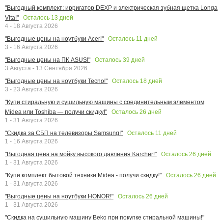
"Выгодный комплект: ирригатор DEXP и электрическая зубная щетка Longa
Осталось
13
дней
Vita!"
4 - 18 Августа 2026
Осталось
11
дней
"Выгодные цены на ноутбуки Acer!"
3 - 16 Августа 2026
Осталось
39
дней
"Выгодные цены на ПК ASUS!"
3 Августа - 13 Сентября 2026
Осталось
18
дней
"Выгодные цены на ноутбуки Tecno!"
3 - 23 Августа 2026
"Купи стиральную и сушильную машины с соединительным элементом
Осталось
26
дней
Midea или Toshiba — получи скидку!"
1 - 31 Августа 2026
Осталось
11
дней
"Скидка за СБП на телевизоры Samsung!"
1 - 16 Августа 2026
Осталось
26
дней
"Выгодная цена на мойку высокого давления Karcher!"
1 - 31 Августа 2026
Осталось
26
дней
"Купи комплект бытовой техники Midea - получи скидку!"
1 - 31 Августа 2026
Осталось
26
дней
"Выгодные цены на ноутбуки HONOR!"
1 - 31 Августа 2026
"Скидка на сушильную машину Beko при покупке стиральной машины!"