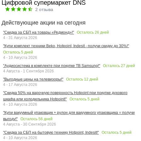
Цифровой супермаркет DNS
2
отзыва
Действующие акции на сегодня
Осталось
26
дней
"Скидка за СБП на товары «Редмонд»!"
4 - 31 Августа 2026
"Купи комплект техники Beko, Hotpoint, Indesit - получи скидку до 30%!"
Осталось
5
дней
4 - 10 Августа 2026
Осталось
27
дней
"Аудиосистема в комплекте при покупке ТВ Samsung!"
4 Августа - 1 Сентября 2026
Осталось
12
дней
"Выгодные цены на телевизоры!"
4 - 17 Августа 2026
"Скидка 50% на варочную поверхность Hotpoint при покупке духового
Осталось
5
дней
шкафа или холодильника Hotpoint!"
4 - 10 Августа 2026
"Купи вакуумный упаковщик + рулон для вакуумного упаковщика = получи
Осталось
56
дней
выгоду!"
4 Августа - 30 Сентября 2026
Осталось
5
дней
"Скидка за СБП на бытовую технику Hotpoint, Indesit!"
4 - 10 Августа 2026