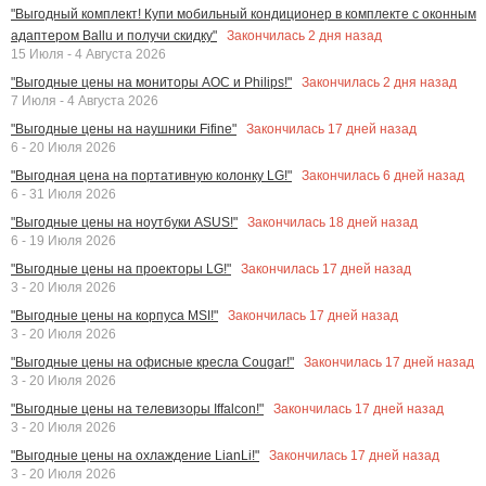
"Выгодный комплект! Купи мобильный кондиционер в комплекте с оконным
Закончилась
2
дня назад
адаптером Ballu и получи скидку"
15 Июля - 4 Августа 2026
Закончилась
2
дня назад
"Выгодные цены на мониторы AOC и Philips!"
7 Июля - 4 Августа 2026
Закончилась
17
дней назад
"Выгодные цены на наушники Fifine"
6 - 20 Июля 2026
Закончилась
6
дней назад
"Выгодная цена на портативную колонку LG!"
6 - 31 Июля 2026
Закончилась
18
дней назад
"Выгодные цены на ноутбуки ASUS!"
6 - 19 Июля 2026
Закончилась
17
дней назад
"Выгодные цены на проекторы LG!"
3 - 20 Июля 2026
Закончилась
17
дней назад
"Выгодные цены на корпуса MSI!"
3 - 20 Июля 2026
Закончилась
17
дней назад
"Выгодные цены на офисные кресла Cougar!"
3 - 20 Июля 2026
Закончилась
17
дней назад
"Выгодные цены на телевизоры Iffalcon!"
3 - 20 Июля 2026
Закончилась
17
дней назад
"Выгодные цены на охлаждение LianLi!"
3 - 20 Июля 2026