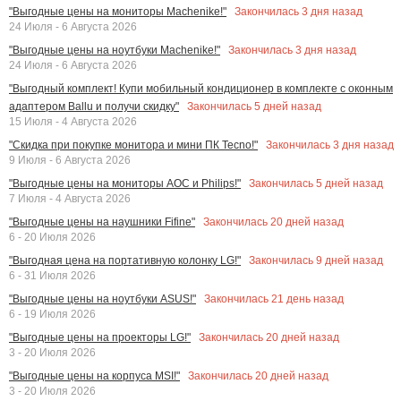
Закончилась
3
дня назад
"Выгодные цены на мониторы Machenike!"
24 Июля - 6 Августа 2026
Закончилась
3
дня назад
"Выгодные цены на ноутбуки Machenike!"
24 Июля - 6 Августа 2026
"Выгодный комплект! Купи мобильный кондиционер в комплекте с оконным
Закончилась
5
дней назад
адаптером Ballu и получи скидку"
15 Июля - 4 Августа 2026
Закончилась
3
дня назад
"Скидка при покупке монитора и мини ПК Tecno!"
9 Июля - 6 Августа 2026
Закончилась
5
дней назад
"Выгодные цены на мониторы AOC и Philips!"
7 Июля - 4 Августа 2026
Закончилась
20
дней назад
"Выгодные цены на наушники Fifine"
6 - 20 Июля 2026
Закончилась
9
дней назад
"Выгодная цена на портативную колонку LG!"
6 - 31 Июля 2026
Закончилась
21
день назад
"Выгодные цены на ноутбуки ASUS!"
6 - 19 Июля 2026
Закончилась
20
дней назад
"Выгодные цены на проекторы LG!"
3 - 20 Июля 2026
Закончилась
20
дней назад
"Выгодные цены на корпуса MSI!"
3 - 20 Июля 2026