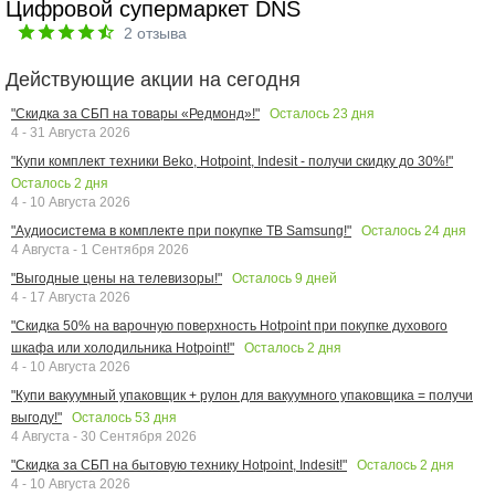
Цифровой супермаркет DNS
2
отзыва
Действующие акции на сегодня
Осталось
23
дня
"Скидка за СБП на товары «Редмонд»!"
4 - 31 Августа 2026
"Купи комплект техники Beko, Hotpoint, Indesit - получи скидку до 30%!"
Осталось
2
дня
4 - 10 Августа 2026
Осталось
24
дня
"Аудиосистема в комплекте при покупке ТВ Samsung!"
4 Августа - 1 Сентября 2026
Осталось
9
дней
"Выгодные цены на телевизоры!"
4 - 17 Августа 2026
"Скидка 50% на варочную поверхность Hotpoint при покупке духового
Осталось
2
дня
шкафа или холодильника Hotpoint!"
4 - 10 Августа 2026
"Купи вакуумный упаковщик + рулон для вакуумного упаковщика = получи
Осталось
53
дня
выгоду!"
4 Августа - 30 Сентября 2026
Осталось
2
дня
"Скидка за СБП на бытовую технику Hotpoint, Indesit!"
4 - 10 Августа 2026