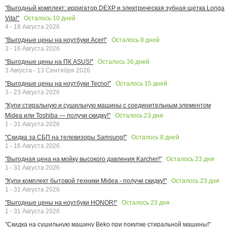
"Выгодный комплект: ирригатор DEXP и электрическая зубная щетка Longa
Осталось
10
дней
Vita!"
4 - 18 Августа 2026
Осталось
8
дней
"Выгодные цены на ноутбуки Acer!"
3 - 16 Августа 2026
Осталось
36
дней
"Выгодные цены на ПК ASUS!"
3 Августа - 13 Сентября 2026
Осталось
15
дней
"Выгодные цены на ноутбуки Tecno!"
3 - 23 Августа 2026
"Купи стиральную и сушильную машины с соединительным элементом
Осталось
23
дня
Midea или Toshiba — получи скидку!"
1 - 31 Августа 2026
Осталось
8
дней
"Скидка за СБП на телевизоры Samsung!"
1 - 16 Августа 2026
Осталось
23
дня
"Выгодная цена на мойку высокого давления Karcher!"
1 - 31 Августа 2026
Осталось
23
дня
"Купи комплект бытовой техники Midea - получи скидку!"
1 - 31 Августа 2026
Осталось
23
дня
"Выгодные цены на ноутбуки HONOR!"
1 - 31 Августа 2026
"Скидка на сушильную машину Beko при покупке стиральной машины!"