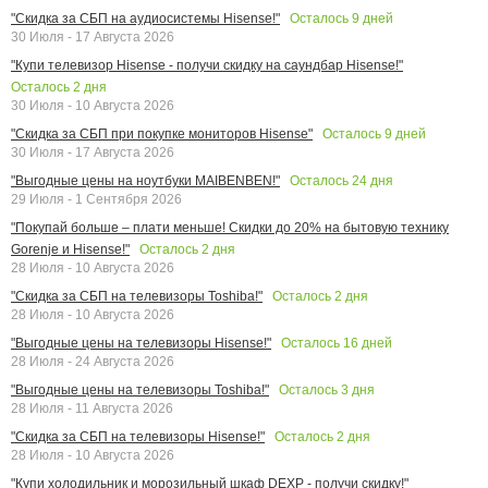
Осталось
9
дней
"Скидка за СБП на аудиосистемы Hisense!"
30 Июля - 17 Августа 2026
"Купи телевизор Hisense - получи скидку на саундбар Hisense!"
Осталось
2
дня
30 Июля - 10 Августа 2026
Осталось
9
дней
"Скидка за СБП при покупке мониторов Hisense"
30 Июля - 17 Августа 2026
Осталось
24
дня
"Выгодные цены на ноутбуки MAIBENBEN!"
29 Июля - 1 Сентября 2026
"Покупай больше – плати меньше! Скидки до 20% на бытовую технику
Осталось
2
дня
Gorenje и Hisense!"
28 Июля - 10 Августа 2026
Осталось
2
дня
"Скидка за СБП на телевизоры Toshiba!"
28 Июля - 10 Августа 2026
Осталось
16
дней
"Выгодные цены на телевизоры Hisense!"
28 Июля - 24 Августа 2026
Осталось
3
дня
"Выгодные цены на телевизоры Toshiba!"
28 Июля - 11 Августа 2026
Осталось
2
дня
"Скидка за СБП на телевизоры Hisense!"
28 Июля - 10 Августа 2026
"Купи холодильник и морозильный шкаф DEXP - получи скидку!"