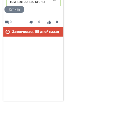
компьютерные столы
Купить
mode_comment
thumb_down
thumb_up
0
0
0
Закончилась
55
дней назад