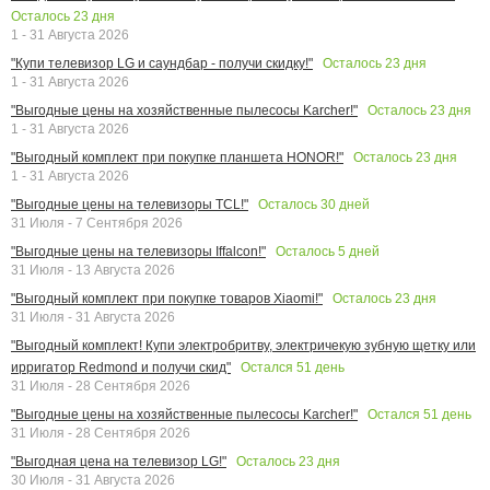
Осталось
23
дня
1 - 31 Августа 2026
Осталось
23
дня
"Купи телевизор LG и саундбар - получи скидку!"
1 - 31 Августа 2026
Осталось
23
дня
"Выгодные цены на хозяйственные пылесосы Karcher!"
1 - 31 Августа 2026
Осталось
23
дня
"Выгодный комплект при покупке планшета HONOR!"
1 - 31 Августа 2026
Осталось
30
дней
"Выгодные цены на телевизоры TCL!"
31 Июля - 7 Сентября 2026
Осталось
5
дней
"Выгодные цены на телевизоры Iffalcon!"
31 Июля - 13 Августа 2026
Осталось
23
дня
"Выгодный комплект при покупке товаров Xiaomi!"
31 Июля - 31 Августа 2026
"Выгодный комплект! Купи электробритву, электричекую зубную щетку или
Остался
51
день
ирригатор Redmond и получи скид"
31 Июля - 28 Сентября 2026
Остался
51
день
"Выгодные цены на хозяйственные пылесосы Karcher!"
31 Июля - 28 Сентября 2026
Осталось
23
дня
"Выгодная цена на телевизор LG!"
30 Июля - 31 Августа 2026