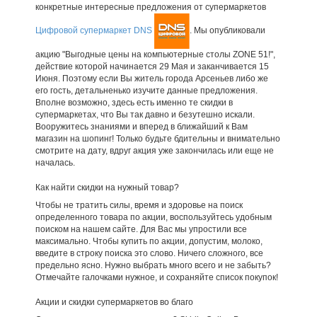
конкретные интересные предложения от супермаркетов
Цифровой супермаркет DNS
. Мы опубликовали
акцию "Выгодные цены на компьютерные столы ZONE 51!",
действие которой начинается 29 Мая и заканчивается 15
Июня. Поэтому если Вы житель города Арсеньев либо же
его гость, детальненько изучите данные предложения.
Вполне возможно, здесь есть именно те скидки в
супермаркетах, что Вы так давно и безутешно искали.
Вооружитесь знаниями и вперед в ближайший к Вам
магазин на шопинг! Только будьте бдительны и внимательно
смотрите на дату, вдруг акция уже закончилась или еще не
началась.
Как найти скидки на нужный товар?
Чтобы не тратить силы, время и здоровье на поиск
определенного товара по акции, воспользуйтесь удобным
поиском на нашем сайте. Для Вас мы упростили все
максимально. Чтобы купить по акции, допустим, молоко,
введите в строку поиска это слово. Ничего сложного, все
предельно ясно. Нужно выбрать много всего и не забыть?
Отмечайте галочками нужное, и сохраняйте список покупок!
Акции и скидки супермаркетов во благо