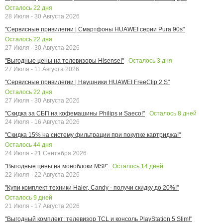
Осталось
22
дня
28 Июля - 30 Августа 2026
"Сервисные привилегии | Смартфоны HUAWEI серии Pura 90s"
Осталось
22
дня
27 Июля - 30 Августа 2026
Осталось
3
дня
"Выгодные цены на телевизоры Hisense!"
27 Июля - 11 Августа 2026
"Сервисные привилегии | Наушники HUAWEI FreeClip 2 S"
Осталось
22
дня
27 Июля - 30 Августа 2026
Осталось
8
дней
"Скидка за СБП на кофемашины Philips и Saeco!"
24 Июля - 16 Августа 2026
"Скидка 15% на систему фильтрации при покупке картриджа!"
Осталось
44
дня
24 Июля - 21 Сентября 2026
Осталось
14
дней
"Выгодные цены на моноблоки MSI!"
22 Июля - 22 Августа 2026
"Купи комплект техники Haier, Candy - получи скидку до 20%!"
Осталось
9
дней
21 Июля - 17 Августа 2026
"Выгодный комплект: телевизор TCL и консоль PlayStation 5 Slim!"