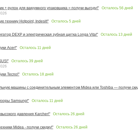
Осталось
56
дней
к + рулон для вакуумного упаковщика = получи выгоду!"
2026
Осталось
5
дней
 технику Hotpoint, Indesit!"
Осталось
13
дней
игатор DEXP и электрическая зубная щетка Longa Vita!"
Осталось
11
дней
ки Acer!"
Осталось
39
дней
SUS!"
2026
Осталось
18
дней
уки Tecno!"
льную машины с соединительным элементом Midea или Toshiba — получи скид
Осталось
11
дней
изоры Samsung!"
Осталось
26
дней
высокого давления Karcher!"
Осталось
26
дней
ехники Midea - получи скидку!"