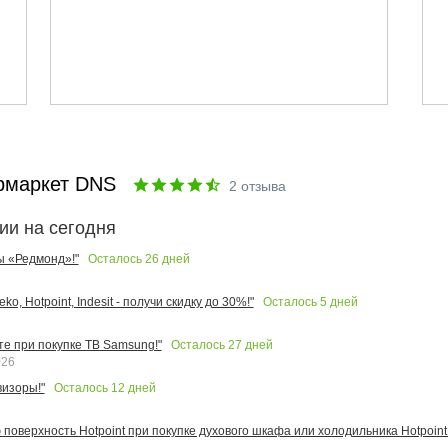
рмаркет DNS
2
отзыва
ии на сегодня
Осталось
26
дней
ы «Редмонд»!"
Осталось
5
дней
o, Hotpoint, Indesit - получи скидку до 30%!"
Осталось
27
дней
те при покупке ТВ Samsung!"
026
Осталось
12
дней
изоры!"
поверхность Hotpoint при покупке духового шкафа или холодильника Hotpoint!