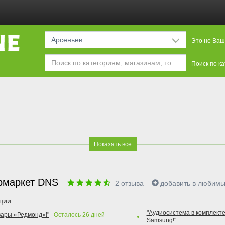
Арсеньев
Это не Ваш
Поиск по к
Показать все
рмаркет DNS
2
отзыва
добавить в любим
ции:
"Аудиосистема в комплекте
вары «Редмонд»!"
Осталось
26
дней
Samsung!"