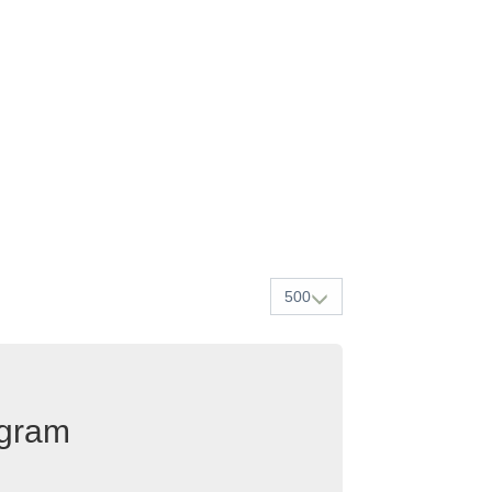
500
egram