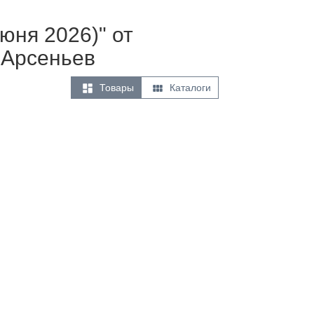
юня 2026)" от
 Арсеньев


Товары
Каталоги