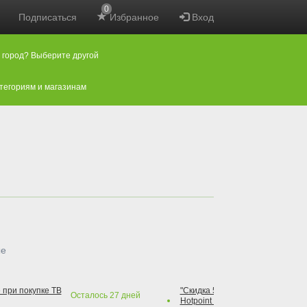
0
Подписаться
Избранное
Вход
 город? Выберите другой
атегориям и магазинам
ые
 при покупке ТВ
"Скидка 50% на варочную повер
Осталось
27
дней
Hotpoint при покупке духового 