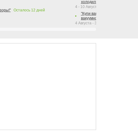
холодильника Hotpoint!"
4 - 10 Августа 2026
зоры!"
Осталось
12
дней
"Купи вакуумный упаковщик + р
вакуумного упаковщика = получи
4 Августа - 30 Сентября 2026