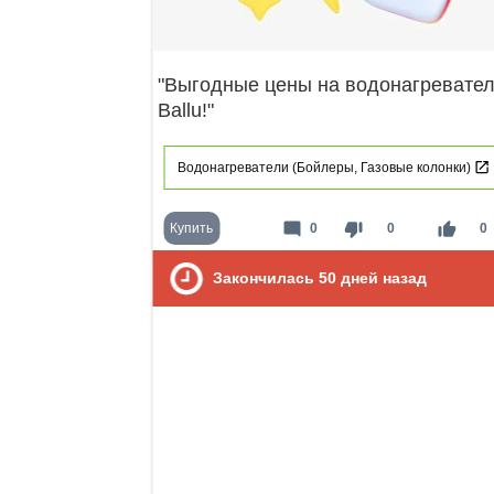
"Выгодные цены на водонагревате
Ballu!"
Водонагреватели (Бойлеры, Газовые колонки)
mode_comment
thumb_down
thumb_up
Купить
0
0
0
Закончилась
50
дней назад