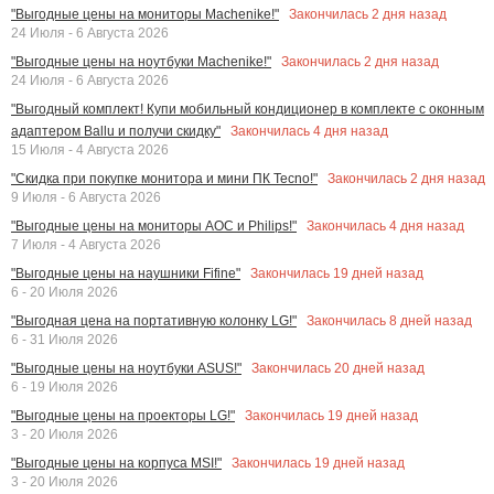
Закончилась
2
дня назад
"Выгодные цены на мониторы Machenike!"
24 Июля - 6 Августа 2026
Закончилась
2
дня назад
"Выгодные цены на ноутбуки Machenike!"
24 Июля - 6 Августа 2026
"Выгодный комплект! Купи мобильный кондиционер в комплекте с оконным
Закончилась
4
дня назад
адаптером Ballu и получи скидку"
15 Июля - 4 Августа 2026
Закончилась
2
дня назад
"Скидка при покупке монитора и мини ПК Tecno!"
9 Июля - 6 Августа 2026
Закончилась
4
дня назад
"Выгодные цены на мониторы AOC и Philips!"
7 Июля - 4 Августа 2026
Закончилась
19
дней назад
"Выгодные цены на наушники Fifine"
6 - 20 Июля 2026
Закончилась
8
дней назад
"Выгодная цена на портативную колонку LG!"
6 - 31 Июля 2026
Закончилась
20
дней назад
"Выгодные цены на ноутбуки ASUS!"
6 - 19 Июля 2026
Закончилась
19
дней назад
"Выгодные цены на проекторы LG!"
3 - 20 Июля 2026
Закончилась
19
дней назад
"Выгодные цены на корпуса MSI!"
3 - 20 Июля 2026