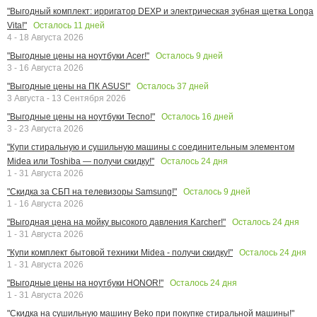
"Выгодный комплект: ирригатор DEXP и электрическая зубная щетка Longa
Осталось
11
дней
Vita!"
4 - 18 Августа 2026
Осталось
9
дней
"Выгодные цены на ноутбуки Acer!"
3 - 16 Августа 2026
Осталось
37
дней
"Выгодные цены на ПК ASUS!"
3 Августа - 13 Сентября 2026
Осталось
16
дней
"Выгодные цены на ноутбуки Tecno!"
3 - 23 Августа 2026
"Купи стиральную и сушильную машины с соединительным элементом
Осталось
24
дня
Midea или Toshiba — получи скидку!"
1 - 31 Августа 2026
Осталось
9
дней
"Скидка за СБП на телевизоры Samsung!"
1 - 16 Августа 2026
Осталось
24
дня
"Выгодная цена на мойку высокого давления Karcher!"
1 - 31 Августа 2026
Осталось
24
дня
"Купи комплект бытовой техники Midea - получи скидку!"
1 - 31 Августа 2026
Осталось
24
дня
"Выгодные цены на ноутбуки HONOR!"
1 - 31 Августа 2026
"Скидка на сушильную машину Beko при покупке стиральной машины!"