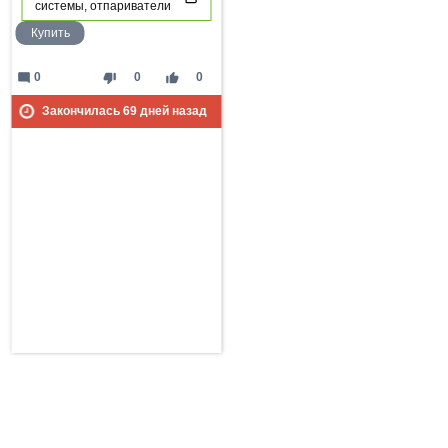
системы, отпариватели
Купить
mode_comment
thumb_down
thumb_up
0
0
0
Закончилась
69
дней назад