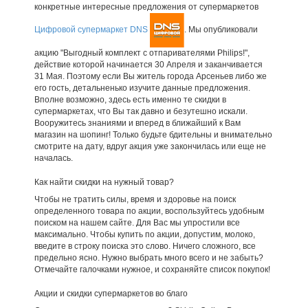
конкретные интересные предложения от супермаркетов
Цифровой супермаркет DNS
. Мы опубликовали
акцию "Выгодный комплект с отпаривателями Philips!",
действие которой начинается 30 Апреля и заканчивается
31 Мая. Поэтому если Вы житель города Арсеньев либо же
его гость, детальненько изучите данные предложения.
Вполне возможно, здесь есть именно те скидки в
супермаркетах, что Вы так давно и безутешно искали.
Вооружитесь знаниями и вперед в ближайший к Вам
магазин на шопинг! Только будьте бдительны и внимательно
смотрите на дату, вдруг акция уже закончилась или еще не
началась.
Как найти скидки на нужный товар?
Чтобы не тратить силы, время и здоровье на поиск
определенного товара по акции, воспользуйтесь удобным
поиском на нашем сайте. Для Вас мы упростили все
максимально. Чтобы купить по акции, допустим, молоко,
введите в строку поиска это слово. Ничего сложного, все
предельно ясно. Нужно выбрать много всего и не забыть?
Отмечайте галочками нужное, и сохраняйте список покупок!
Акции и скидки супермаркетов во благо