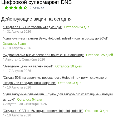
Цифровой супермаркет DNS
2
отзыва
Действующие акции на сегодня
Осталось
24
дня
"Скидка за СБП на товары «Редмонд»!"
4 - 31 Августа 2026
"Купи комплект техники Beko, Hotpoint, Indesit - получи скидку до 30%!"
Осталось
3
дня
4 - 10 Августа 2026
Осталось
25
дней
"Аудиосистема в комплекте при покупке ТВ Samsung!"
4 Августа - 1 Сентября 2026
Осталось
10
дней
"Выгодные цены на телевизоры!"
4 - 17 Августа 2026
"Скидка 50% на варочную поверхность Hotpoint при покупке духового
Осталось
3
дня
шкафа или холодильника Hotpoint!"
4 - 10 Августа 2026
"Купи вакуумный упаковщик + рулон для вакуумного упаковщика = получи
Осталось
54
дня
выгоду!"
4 Августа - 30 Сентября 2026
Осталось
3
дня
"Скидка за СБП на бытовую технику Hotpoint, Indesit!"
4 - 10 Августа 2026