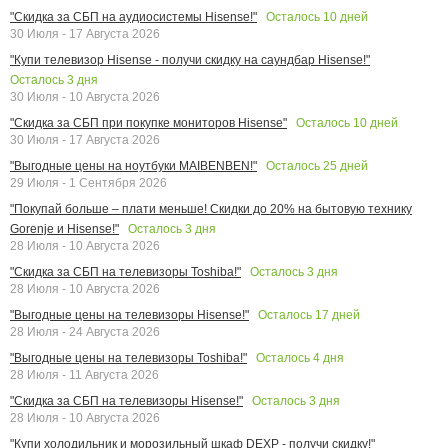
Осталось
10
дней
"Скидка за СБП на аудиосистемы Hisense!"
30 Июля - 17 Августа 2026
"Купи телевизор Hisense - получи скидку на саундбар Hisense!"
Осталось
3
дня
30 Июля - 10 Августа 2026
Осталось
10
дней
"Скидка за СБП при покупке мониторов Hisense"
30 Июля - 17 Августа 2026
Осталось
25
дней
"Выгодные цены на ноутбуки MAIBENBEN!"
29 Июля - 1 Сентября 2026
"Покупай больше – плати меньше! Скидки до 20% на бытовую технику
Осталось
3
дня
Gorenje и Hisense!"
28 Июля - 10 Августа 2026
Осталось
3
дня
"Скидка за СБП на телевизоры Toshiba!"
28 Июля - 10 Августа 2026
Осталось
17
дней
"Выгодные цены на телевизоры Hisense!"
28 Июля - 24 Августа 2026
Осталось
4
дня
"Выгодные цены на телевизоры Toshiba!"
28 Июля - 11 Августа 2026
Осталось
3
дня
"Скидка за СБП на телевизоры Hisense!"
28 Июля - 10 Августа 2026
"Купи холодильник и морозильный шкаф DEXP - получи скидку!"