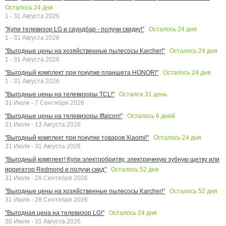
Осталось
24
дня
1 - 31 Августа 2026
Осталось
24
дня
"Купи телевизор LG и саундбар - получи скидку!"
1 - 31 Августа 2026
Осталось
24
дня
"Выгодные цены на хозяйственные пылесосы Karcher!"
1 - 31 Августа 2026
Осталось
24
дня
"Выгодный комплект при покупке планшета HONOR!"
1 - 31 Августа 2026
Остался
31
день
"Выгодные цены на телевизоры TCL!"
31 Июля - 7 Сентября 2026
Осталось
6
дней
"Выгодные цены на телевизоры Iffalcon!"
31 Июля - 13 Августа 2026
Осталось
24
дня
"Выгодный комплект при покупке товаров Xiaomi!"
31 Июля - 31 Августа 2026
"Выгодный комплект! Купи электробритву, электричекую зубную щетку или
Осталось
52
дня
ирригатор Redmond и получи скид"
31 Июля - 28 Сентября 2026
Осталось
52
дня
"Выгодные цены на хозяйственные пылесосы Karcher!"
31 Июля - 28 Сентября 2026
Осталось
24
дня
"Выгодная цена на телевизор LG!"
30 Июля - 31 Августа 2026