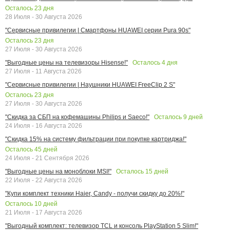
Осталось
23
дня
28 Июля - 30 Августа 2026
"Сервисные привилегии | Смартфоны HUAWEI серии Pura 90s"
Осталось
23
дня
27 Июля - 30 Августа 2026
Осталось
4
дня
"Выгодные цены на телевизоры Hisense!"
27 Июля - 11 Августа 2026
"Сервисные привилегии | Наушники HUAWEI FreeClip 2 S"
Осталось
23
дня
27 Июля - 30 Августа 2026
Осталось
9
дней
"Скидка за СБП на кофемашины Philips и Saeco!"
24 Июля - 16 Августа 2026
"Скидка 15% на систему фильтрации при покупке картриджа!"
Осталось
45
дней
24 Июля - 21 Сентября 2026
Осталось
15
дней
"Выгодные цены на моноблоки MSI!"
22 Июля - 22 Августа 2026
"Купи комплект техники Haier, Candy - получи скидку до 20%!"
Осталось
10
дней
21 Июля - 17 Августа 2026
"Выгодный комплект: телевизор TCL и консоль PlayStation 5 Slim!"