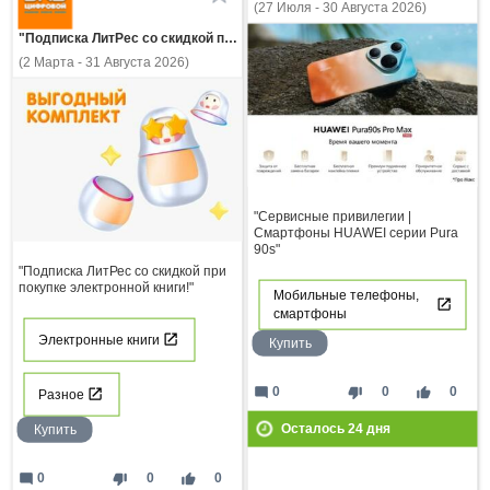
(27 Июля - 30 Августа 2026)
"Подписка ЛитРес со скидкой при покупке электронной книги!"
(2 Марта - 31 Августа 2026)
"Сервисные привилегии |
Смартфоны HUAWEI серии Pura
90s"
"Подписка ЛитРес со скидкой при
покупке электронной книги!"
Мобильные телефоны,
смартфоны
Электронные книги
Купить
mode_comment
thumb_down
thumb_up
0
0
0
Разное
Осталось
24
дня
Купить
mode_comment
thumb_down
thumb_up
0
0
0