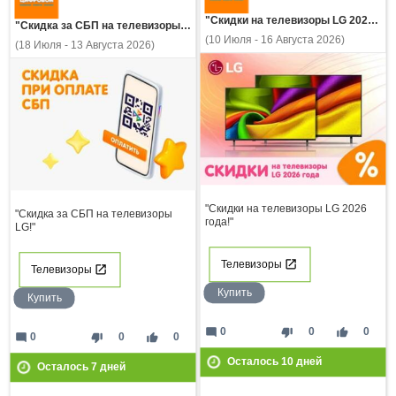
"Скидки на телевизоры LG 2026 года!"
"Скидка за СБП на телевизоры LG!"
(10 Июля - 16 Августа 2026)
(18 Июля - 13 Августа 2026)
"Скидки на телевизоры LG 2026
"Скидка за СБП на телевизоры
года!"
LG!"
Телевизоры
Телевизоры
Купить
Купить
mode_comment
thumb_down
thumb_up
0
0
0
mode_comment
thumb_down
thumb_up
0
0
0
Осталось
10
дней
Осталось
7
дней