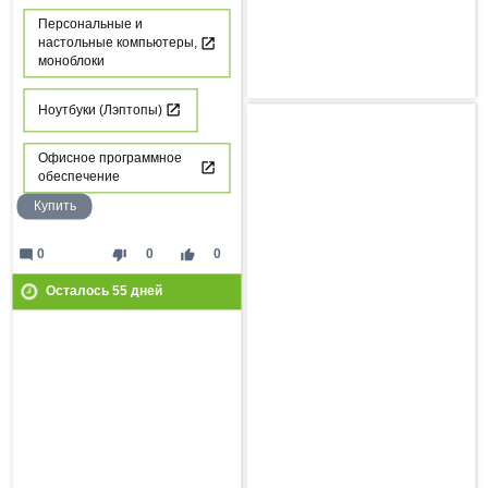
Персональные и
настольные компьютеры,
моноблоки
Ноутбуки (Лэптопы)
Офисное программное
обеспечение
Купить
mode_comment
thumb_down
thumb_up
0
0
0
Осталось
55
дней