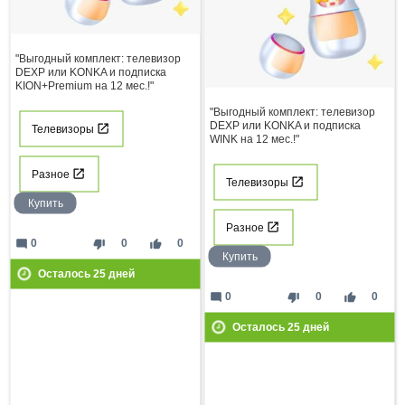
"Выгодный комплект: телевизор
DEXP или KONKA и подписка
KION+Premium на 12 мес.!"
"Выгодный комплект: телевизор
DEXP или KONKA и подписка
Телевизоры
WINK на 12 мес.!"
Разное
Телевизоры
Купить
Разное
mode_comment
thumb_down
thumb_up
0
0
0
Купить
Осталось
25
дней
mode_comment
thumb_down
thumb_up
0
0
0
Осталось
25
дней