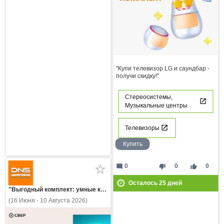
"Купи телевизор LG и саундбар -
получи скидку!"
Стереосистемы,
Музыкальные центры
Телевизоры
Купить
mode_comment
thumb_down
thumb_up
0
0
0
Осталось
25
дней
"Выгодный комплект: умные колонки и ТВ Sber!"
(16 Июня - 10 Августа 2026)