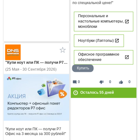
по специальной цене!"
Персональные и
настольные компьютеры,
моноблоки
Ноутбуки (Лэптопы)
Офисное программное
обеспечение
"Купи ноут или ПК — получи Р7 Офис на 3 месяца за 300 рублей!"
Купить
(25 Мая - 30 Сентября 2026)
mode_comment
thumb_down
thumb_up
0
0
0
Осталось
55
дней
"Купи ноут или ПК — получи Р7
Офис на 3 месяца за 300 рублей!"