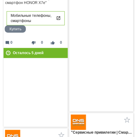
смартфон HONOR X7e"
Мобильные телефоны,
смартфоны
Купить
mode_comment
thumb_down
thumb_up
0
0
0
Осталось
5
дней
"Сервисные привилегии | Смартфоны HUAWEI серии Pura 90s"