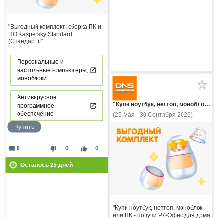
"Выгодный комплект: сборка ПК и
ПО Kaspersky Standard
(Стандарт)!"
Персональные и
настольные компьютеры,
моноблоки
Антивирусное
"Купи ноутбук, неттоп, моноблок или ПК - получи Р7-Офис для дома по специальной цене!"
программное
обеспечение
(25 Мая - 30 Сентября 2026)
Купить
mode_comment
thumb_down
thumb_up
0
0
0
Осталось
25
дней
"Купи ноутбук, неттоп, моноблок
или ПК - получи Р7-Офис для дома