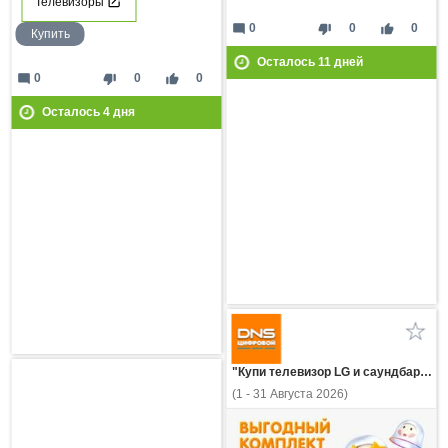
Телевизоры
mode_comment
thumb_down
thumb_up
0
0
0
Купить
Осталось
11
дней
mode_comment
thumb_down
thumb_up
0
0
0
Осталось
4
дня
"Купи телевизор LG и саундбар - получи скидку!"
(1 - 31 Августа 2026)