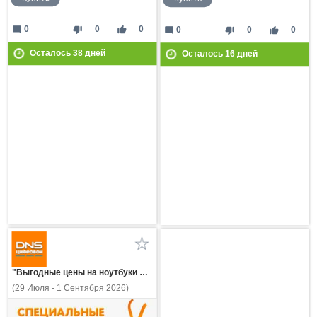
mode_comment
thumb_down
thumb_up
0
0
0
mode_comment
thumb_down
thumb_up
0
0
0
Осталось
38
дней
Осталось
16
дней
"Выгодные цены на ноутбуки MAIBENBEN!"
(29 Июля - 1 Сентября 2026)