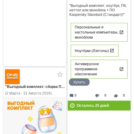
"Выгодный комплект: ноутбук, ПК,
неттоп или моноблок + ПО
Kaspersky Standard (Стандарт)!"
Персональные и
настольные компьютеры,
моноблоки
Ноутбуки (Лэптопы)
Антивирусное
программное
обеспечение
Купить
"Выгодный комплект: сборка ПК и ПО Kaspersky Standard (Стандарт)!"
(2 Марта - 31 Августа 2026)
mode_comment
thumb_down
thumb_up
0
0
0
Осталось
25
дней