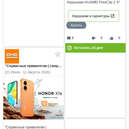
Наушники HUAWEI FreeClip 2 S"
Наушники и гарнитуры
Купить
mode_comment
thumb_down
thumb_up
0
0
0
Осталось
24
дня
"Сервисные привилегии | смартфон HONOR X7e"
(21 Июля - 11 Августа 2026)
"Сервисные привилегии |