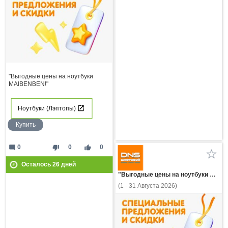
"Выгодные цены на ноутбуки
MAIBENBEN!"
Ноутбуки (Лэптопы)
Купить
mode_comment
thumb_down
thumb_up
0
0
0
Осталось
26
дней
"Выгодные цены на ноутбуки HONOR!"
(1 - 31 Августа 2026)