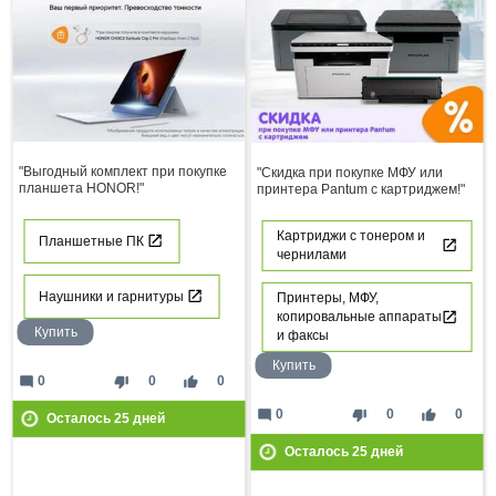
"Выгодный комплект при покупке
"Скидка при покупке МФУ или
планшета HONOR!"
принтера Pantum с картриджем!"
Картриджи с тонером и
Планшетные ПК
чернилами
Наушники и гарнитуры
Принтеры, МФУ,
копировальные аппараты
Купить
и факсы
Купить
mode_comment
thumb_down
thumb_up
0
0
0
mode_comment
thumb_down
thumb_up
0
0
0
Осталось
25
дней
Осталось
25
дней