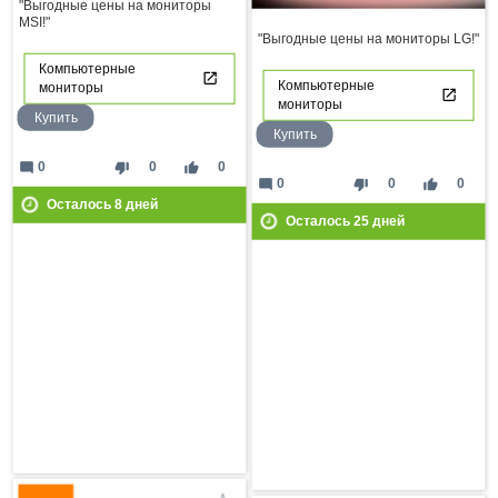
"Выгодные цены на мониторы
MSI!"
"Выгодные цены на мониторы LG!"
Компьютерные
Компьютерные
мониторы
мониторы
Купить
Купить
mode_comment
thumb_down
thumb_up
0
0
0
mode_comment
thumb_down
thumb_up
0
0
0
Осталось
8
дней
Осталось
25
дней