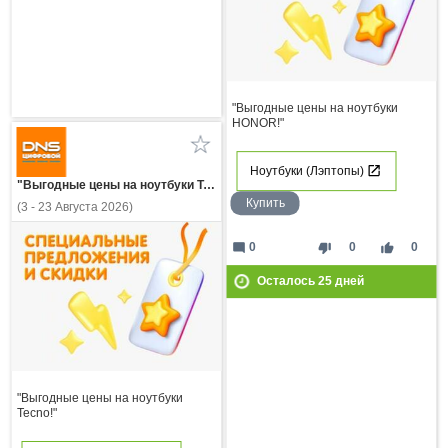
"Выгодные цены на ноутбуки
HONOR!"
Ноутбуки (Лэптопы)
"Выгодные цены на ноутбуки Tecno!"
Купить
(3 - 23 Августа 2026)
mode_comment
thumb_down
thumb_up
0
0
0
Осталось
25
дней
"Выгодные цены на ноутбуки
Tecno!"