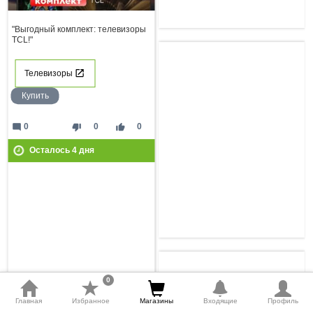
"Выгодный комплект: телевизоры
TCL!"
Телевизоры
Купить
mode_comment
thumb_down
thumb_up
0
0
0
Осталось
4
дня
0
Главная
Избранное
Магазины
Входящие
Профиль