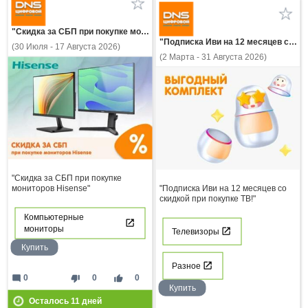
"Скидка за СБП при покупке мониторов Hisense"
"Подписка Иви на 12 месяцев со скидкой при покупке ТВ!"
(30 Июля - 17 Августа 2026)
(2 Марта - 31 Августа 2026)
"Скидка за СБП при покупке
мониторов Hisense"
"Подписка Иви на 12 месяцев со
скидкой при покупке ТВ!"
Компьютерные
мониторы
Телевизоры
Купить
Разное
mode_comment
thumb_down
thumb_up
0
0
0
Купить
Осталось
11
дней