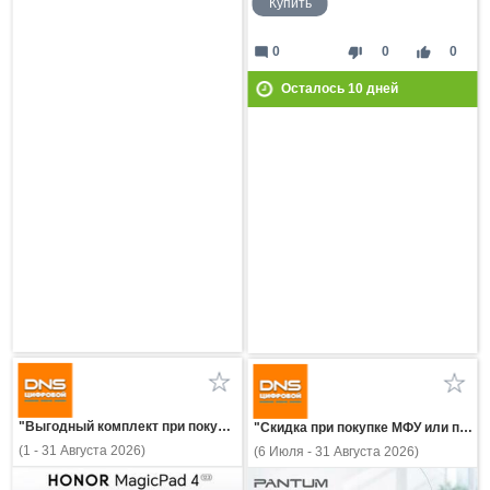
Купить
mode_comment
thumb_down
thumb_up
0
0
0
Осталось
10
дней
"Выгодный комплект при покупке планшета HONOR!"
"Скидка при покупке МФУ или принтера Pantum с картриджем!"
(1 - 31 Августа 2026)
(6 Июля - 31 Августа 2026)