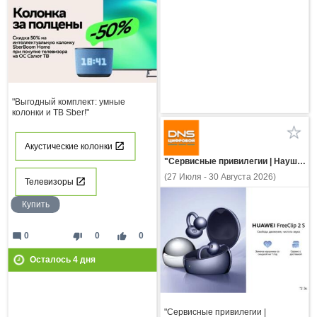
"Выгодный комплект: умные
колонки и ТВ Sber!"
Акустические колонки
"Сервисные привилегии | Наушники HUAWEI FreeClip 2 S"
(27 Июля - 30 Августа 2026)
Телевизоры
Купить
mode_comment
thumb_down
thumb_up
0
0
0
Осталось
4
дня
"Сервисные привилегии |