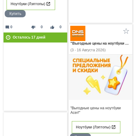
Ноутбуки (Лэптопы)
Купить
mode_comment
thumb_down
thumb_up
0
0
0
Осталось
17
дней
"Выгодные цены на ноутбуки Acer!"
(3 - 16 Августа 2026)
"Выгодные цены на ноутбуки
Acer!"
Ноутбуки (Лэптопы)