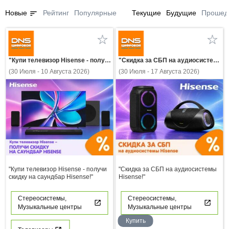
sort
Новые
Рейтинг
Популярные
Текущие
Будущие
Прошед
"Купи телевизор Hisense - получи скидку на саундбар Hisense!"
"Скидка за СБП на аудиосистемы Hisense!"
(30 Июля - 10 Августа 2026)
(30 Июля - 17 Августа 2026)
"Купи телевизор Hisense - получи
"Скидка за СБП на аудиосистемы
скидку на саундбар Hisense!"
Hisense!"
Стереосистемы,
Стереосистемы,
Музыкальные центры
Музыкальные центры
Купить