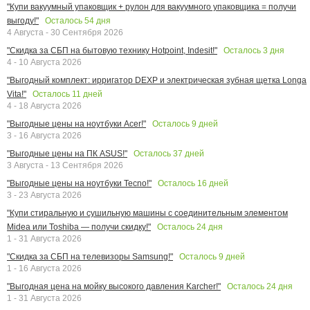
"Купи вакуумный упаковщик + рулон для вакуумного упаковщика = получи
Осталось
54
дня
выгоду!"
4 Августа - 30 Сентября 2026
Осталось
3
дня
"Скидка за СБП на бытовую технику Hotpoint, Indesit!"
4 - 10 Августа 2026
"Выгодный комплект: ирригатор DEXP и электрическая зубная щетка Longa
Осталось
11
дней
Vita!"
4 - 18 Августа 2026
Осталось
9
дней
"Выгодные цены на ноутбуки Acer!"
3 - 16 Августа 2026
Осталось
37
дней
"Выгодные цены на ПК ASUS!"
3 Августа - 13 Сентября 2026
Осталось
16
дней
"Выгодные цены на ноутбуки Tecno!"
3 - 23 Августа 2026
"Купи стиральную и сушильную машины с соединительным элементом
Осталось
24
дня
Midea или Toshiba — получи скидку!"
1 - 31 Августа 2026
Осталось
9
дней
"Скидка за СБП на телевизоры Samsung!"
1 - 16 Августа 2026
Осталось
24
дня
"Выгодная цена на мойку высокого давления Karcher!"
1 - 31 Августа 2026