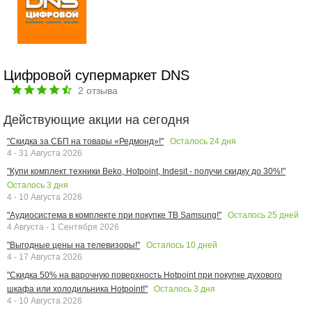
Цифровой супермаркет DNS
2
отзыва
Действующие акции на сегодня
Осталось
24
дня
"Скидка за СБП на товары «Редмонд»!"
4 - 31 Августа 2026
"Купи комплект техники Beko, Hotpoint, Indesit - получи скидку до 30%!"
Осталось
3
дня
4 - 10 Августа 2026
Осталось
25
дней
"Аудиосистема в комплекте при покупке ТВ Samsung!"
4 Августа - 1 Сентября 2026
Осталось
10
дней
"Выгодные цены на телевизоры!"
4 - 17 Августа 2026
"Скидка 50% на варочную поверхность Hotpoint при покупке духового
Осталось
3
дня
шкафа или холодильника Hotpoint!"
4 - 10 Августа 2026