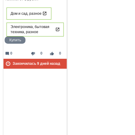
Дом и сад, разное
Электроника, бытовая
техника, разное
Купить
mode_comment
thumb_down
thumb_up
0
0
0
Закончилась
9
дней назад