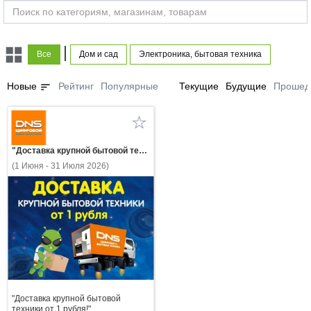
|
Все
Дом и сад
Электроника, бытовая техника
sort
Новые
Рейтинг
Популярные
Текущие
Будущие
Прошед
"Доставка крупной бытовой техники от 1 рубля!"
(1 Июня - 31 Июля 2026)
"Доставка крупной бытовой
техники от 1 рубля!"