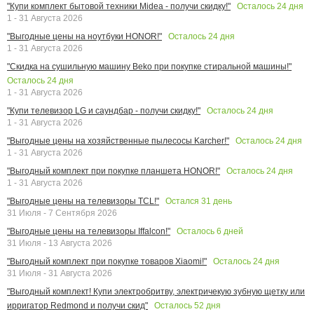
Осталось
24
дня
"Купи комплект бытовой техники Midea - получи скидку!"
1 - 31 Августа 2026
Осталось
24
дня
"Выгодные цены на ноутбуки HONOR!"
1 - 31 Августа 2026
"Скидка на сушильную машину Beko при покупке стиральной машины!"
Осталось
24
дня
1 - 31 Августа 2026
Осталось
24
дня
"Купи телевизор LG и саундбар - получи скидку!"
1 - 31 Августа 2026
Осталось
24
дня
"Выгодные цены на хозяйственные пылесосы Karcher!"
1 - 31 Августа 2026
Осталось
24
дня
"Выгодный комплект при покупке планшета HONOR!"
1 - 31 Августа 2026
Остался
31
день
"Выгодные цены на телевизоры TCL!"
31 Июля - 7 Сентября 2026
Осталось
6
дней
"Выгодные цены на телевизоры Iffalcon!"
31 Июля - 13 Августа 2026
Осталось
24
дня
"Выгодный комплект при покупке товаров Xiaomi!"
31 Июля - 31 Августа 2026
"Выгодный комплект! Купи электробритву, электричекую зубную щетку или
Осталось
52
дня
ирригатор Redmond и получи скид"