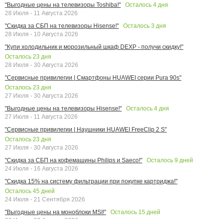
Осталось
4
дня
"Выгодные цены на телевизоры Toshiba!"
28 Июля - 11 Августа 2026
Осталось
3
дня
"Скидка за СБП на телевизоры Hisense!"
28 Июля - 10 Августа 2026
"Купи холодильник и морозильный шкаф DEXP - получи скидку!"
Осталось
23
дня
28 Июля - 30 Августа 2026
"Сервисные привилегии | Смартфоны HUAWEI серии Pura 90s"
Осталось
23
дня
27 Июля - 30 Августа 2026
Осталось
4
дня
"Выгодные цены на телевизоры Hisense!"
27 Июля - 11 Августа 2026
"Сервисные привилегии | Наушники HUAWEI FreeClip 2 S"
Осталось
23
дня
27 Июля - 30 Августа 2026
Осталось
9
дней
"Скидка за СБП на кофемашины Philips и Saeco!"
24 Июля - 16 Августа 2026
"Скидка 15% на систему фильтрации при покупке картриджа!"
Осталось
45
дней
24 Июля - 21 Сентября 2026
Осталось
15
дней
"Выгодные цены на моноблоки MSI!"