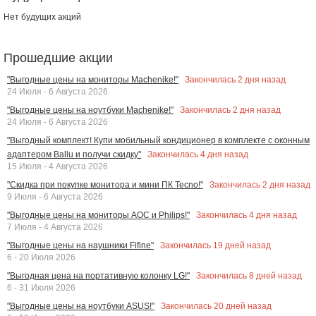
Нет будущих акций
Прошедшие акции
Закончилась
2
дня назад
"Выгодные цены на мониторы Machenike!"
24 Июля - 6 Августа 2026
Закончилась
2
дня назад
"Выгодные цены на ноутбуки Machenike!"
24 Июля - 6 Августа 2026
"Выгодный комплект! Купи мобильный кондиционер в комплекте с оконным
Закончилась
4
дня назад
адаптером Ballu и получи скидку"
15 Июля - 4 Августа 2026
Закончилась
2
дня назад
"Скидка при покупке монитора и мини ПК Tecno!"
9 Июля - 6 Августа 2026
Закончилась
4
дня назад
"Выгодные цены на мониторы AOC и Philips!"
7 Июля - 4 Августа 2026
Закончилась
19
дней назад
"Выгодные цены на наушники Fifine"
6 - 20 Июля 2026
Закончилась
8
дней назад
"Выгодная цена на портативную колонку LG!"
6 - 31 Июля 2026
Закончилась
20
дней назад
"Выгодные цены на ноутбуки ASUS!"