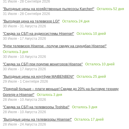
31 Июля - 28 Сентября 2026
Осталось
52
дня
"Выгодные цены на хозяйственные пылесосы Karcher!"
31 Июля - 28 Сентября 2026
Осталось
24
дня
"Выгодная цена на телевизор LG!"
30 Июля - 31 Августа 2026
Осталось
10
дней
"Скидка за СБП на аудиосистемы Hisense!"
30 Июля - 17 Августа 2026
"Купи телевизор Hisense - получи скидку на саундбар Hisense!"
Осталось
3
дня
30 Июля - 10 Августа 2026
Осталось
10
дней
"Скидка за СБП при покупке мониторов Hisense"
30 Июля - 17 Августа 2026
Осталось
25
дней
"Выгодные цены на ноутбуки MAIBENBEN!"
29 Июля - 1 Сентября 2026
"Покупай больше – плати меньше! Скидки до 20% на бытовую технику
Осталось
3
дня
Gorenje и Hisense!"
28 Июля - 10 Августа 2026
Осталось
3
дня
"Скидка за СБП на телевизоры Toshiba!"
28 Июля - 10 Августа 2026
Осталось
17
дней
"Выгодные цены на телевизоры Hisense!"
28 Июля - 24 Августа 2026