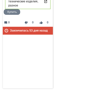
технические изделия,
разное
Купить
mode_comment
thumb_down
thumb_up
0
0
0
Закончилась
53
дня назад