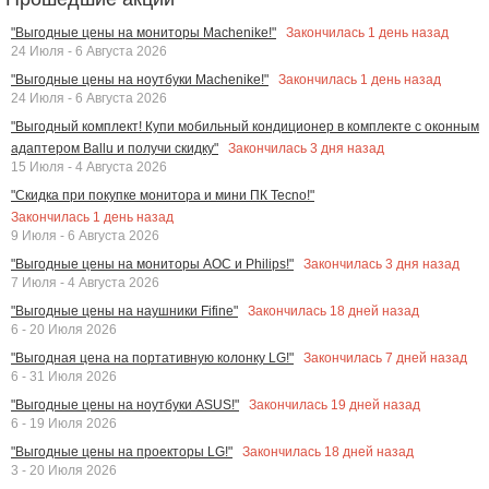
Закончилась
1
день назад
"Выгодные цены на мониторы Machenike!"
24 Июля - 6 Августа 2026
Закончилась
1
день назад
"Выгодные цены на ноутбуки Machenike!"
24 Июля - 6 Августа 2026
"Выгодный комплект! Купи мобильный кондиционер в комплекте с оконным
Закончилась
3
дня назад
адаптером Ballu и получи скидку"
15 Июля - 4 Августа 2026
"Скидка при покупке монитора и мини ПК Tecno!"
Закончилась
1
день назад
9 Июля - 6 Августа 2026
Закончилась
3
дня назад
"Выгодные цены на мониторы AOC и Philips!"
7 Июля - 4 Августа 2026
Закончилась
18
дней назад
"Выгодные цены на наушники Fifine"
6 - 20 Июля 2026
Закончилась
7
дней назад
"Выгодная цена на портативную колонку LG!"
6 - 31 Июля 2026
Закончилась
19
дней назад
"Выгодные цены на ноутбуки ASUS!"
6 - 19 Июля 2026
Закончилась
18
дней назад
"Выгодные цены на проекторы LG!"
3 - 20 Июля 2026