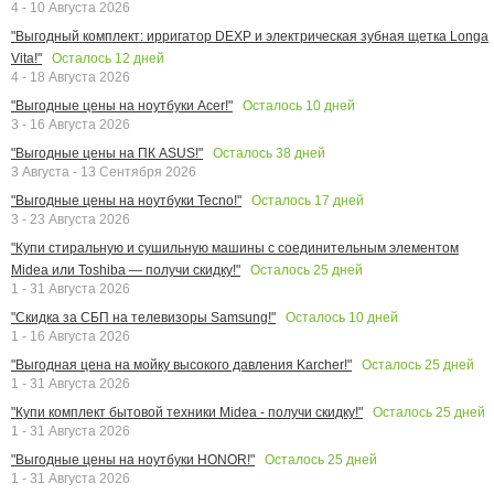
4 - 10 Августа 2026
"Выгодный комплект: ирригатор DEXP и электрическая зубная щетка Longa
Осталось
12
дней
Vita!"
4 - 18 Августа 2026
Осталось
10
дней
"Выгодные цены на ноутбуки Acer!"
3 - 16 Августа 2026
Осталось
38
дней
"Выгодные цены на ПК ASUS!"
3 Августа - 13 Сентября 2026
Осталось
17
дней
"Выгодные цены на ноутбуки Tecno!"
3 - 23 Августа 2026
"Купи стиральную и сушильную машины с соединительным элементом
Осталось
25
дней
Midea или Toshiba — получи скидку!"
1 - 31 Августа 2026
Осталось
10
дней
"Скидка за СБП на телевизоры Samsung!"
1 - 16 Августа 2026
Осталось
25
дней
"Выгодная цена на мойку высокого давления Karcher!"
1 - 31 Августа 2026
Осталось
25
дней
"Купи комплект бытовой техники Midea - получи скидку!"
1 - 31 Августа 2026
Осталось
25
дней
"Выгодные цены на ноутбуки HONOR!"
1 - 31 Августа 2026