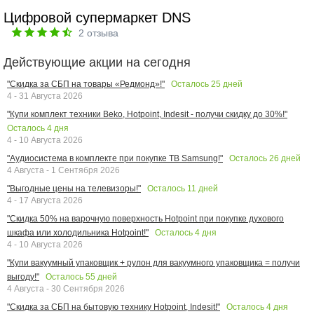
Цифровой супермаркет DNS
2
отзыва
Действующие акции на сегодня
Осталось
25
дней
"Скидка за СБП на товары «Редмонд»!"
4 - 31 Августа 2026
"Купи комплект техники Beko, Hotpoint, Indesit - получи скидку до 30%!"
Осталось
4
дня
4 - 10 Августа 2026
Осталось
26
дней
"Аудиосистема в комплекте при покупке ТВ Samsung!"
4 Августа - 1 Сентября 2026
Осталось
11
дней
"Выгодные цены на телевизоры!"
4 - 17 Августа 2026
"Скидка 50% на варочную поверхность Hotpoint при покупке духового
Осталось
4
дня
шкафа или холодильника Hotpoint!"
4 - 10 Августа 2026
"Купи вакуумный упаковщик + рулон для вакуумного упаковщика = получи
Осталось
55
дней
выгоду!"
4 Августа - 30 Сентября 2026
Осталось
4
дня
"Скидка за СБП на бытовую технику Hotpoint, Indesit!"