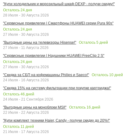
"Купи холодильник и морозильный шкаф DEXP - получи скидку!"
Осталось
24
дня
28 Июля - 30 Августа 2026
"Сервисные привилегии | Смартфоны HUAWEI серии Pura 90s"
Осталось
24
дня
27 Июля - 30 Августа 2026
Осталось
5
дней
"Выгодные цены на телевизоры Hisense!"
27 Июля - 11 Августа 2026
"Сервисные привилегии | Наушники HUAWEI FreeClip 2 S"
Осталось
24
дня
27 Июля - 30 Августа 2026
Осталось
10
дней
"Скидка за СБП на кофемашины Philips и Saeco!"
24 Июля - 16 Августа 2026
"Скидка 15% на систему фильтрации при покупке картриджа!"
Осталось
46
дней
24 Июля - 21 Сентября 2026
Осталось
16
дней
"Выгодные цены на моноблоки MSI!"
22 Июля - 22 Августа 2026
"Купи комплект техники Haier, Candy - получи скидку до 20%!"
Осталось
11
дней
21 Июля - 17 Августа 2026