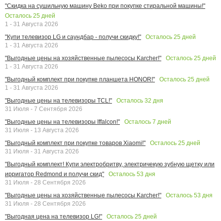
"Скидка на сушильную машину Beko при покупке стиральной машины!"
Осталось
25
дней
1 - 31 Августа 2026
Осталось
25
дней
"Купи телевизор LG и саундбар - получи скидку!"
1 - 31 Августа 2026
Осталось
25
дней
"Выгодные цены на хозяйственные пылесосы Karcher!"
1 - 31 Августа 2026
Осталось
25
дней
"Выгодный комплект при покупке планшета HONOR!"
1 - 31 Августа 2026
Осталось
32
дня
"Выгодные цены на телевизоры TCL!"
31 Июля - 7 Сентября 2026
Осталось
7
дней
"Выгодные цены на телевизоры Iffalcon!"
31 Июля - 13 Августа 2026
Осталось
25
дней
"Выгодный комплект при покупке товаров Xiaomi!"
31 Июля - 31 Августа 2026
"Выгодный комплект! Купи электробритву, электричекую зубную щетку или
Осталось
53
дня
ирригатор Redmond и получи скид"
31 Июля - 28 Сентября 2026
Осталось
53
дня
"Выгодные цены на хозяйственные пылесосы Karcher!"
31 Июля - 28 Сентября 2026
Осталось
25
дней
"Выгодная цена на телевизор LG!"