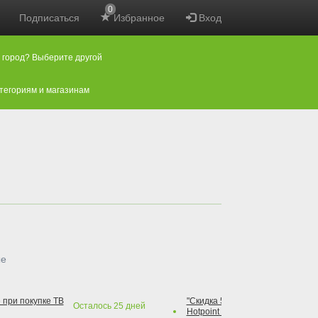
0
Подписаться
Избранное
Вход
 город? Выберите другой
атегориям и магазинам
ые
 при покупке ТВ
"Скидка 50% на варочную повер
Осталось
25
дней
Hotpoint при покупке духового 