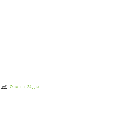
Осталось
24
дня
ку!"