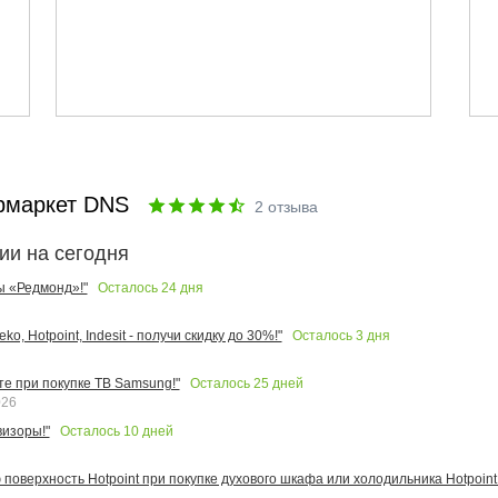
рмаркет DNS
2
отзыва
ии на сегодня
Осталось
24
дня
ы «Редмонд»!"
Осталось
3
дня
o, Hotpoint, Indesit - получи скидку до 30%!"
Осталось
25
дней
те при покупке ТВ Samsung!"
026
Осталось
10
дней
изоры!"
поверхность Hotpoint при покупке духового шкафа или холодильника Hotpoint!