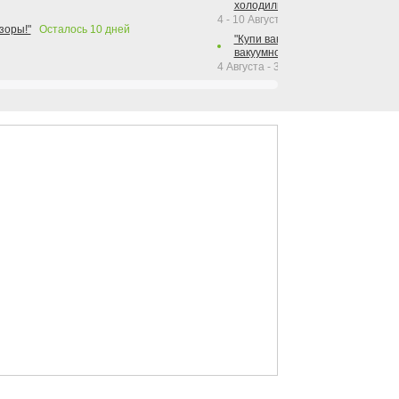
холодильника Hotpoint!"
4 - 10 Августа 2026
зоры!"
Осталось
10
дней
"Купи вакуумный упаковщик + р
вакуумного упаковщика = получи
4 Августа - 30 Сентября 2026