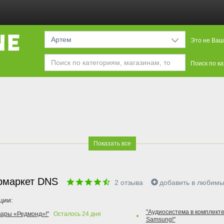
Артем
Это не Ваш
Поиск по к
Показать все
рмаркет DNS
2
отзыва
добавить в любим
ции:
"Аудиосистема в комплекте
вары «Редмонд»!"
Осталось
24
дня
Samsung!"