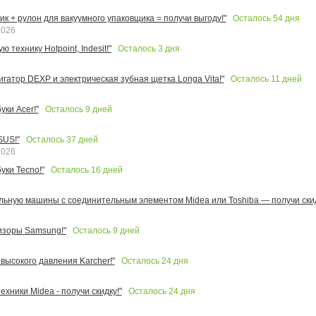
Осталось
54
дня
к + рулон для вакуумного упаковщика = получи выгоду!"
2026
Осталось
3
дня
 технику Hotpoint, Indesit!"
Осталось
11
дней
игатор DEXP и электрическая зубная щетка Longa Vita!"
Осталось
9
дней
ки Acer!"
Осталось
37
дней
SUS!"
2026
Осталось
16
дней
уки Tecno!"
льную машины с соединительным элементом Midea или Toshiba — получи скид
Осталось
9
дней
изоры Samsung!"
Осталось
24
дня
высокого давления Karcher!"
Осталось
24
дня
ехники Midea - получи скидку!"