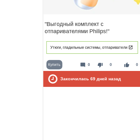
"Выгодный комплект с
отпаривателями Philips!"
Утюги, гладильные системы, отпариватели
mode_comment
thumb_down
thumb_up
Купить
0
0
0
Закончилась
69
дней назад