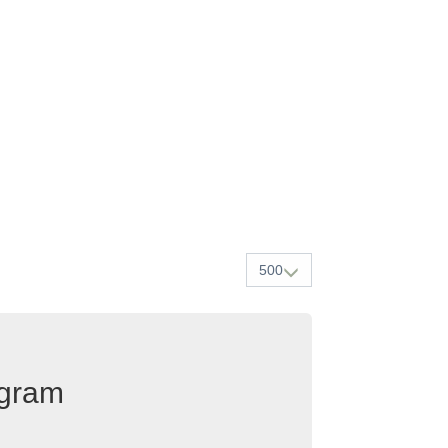
500
egram