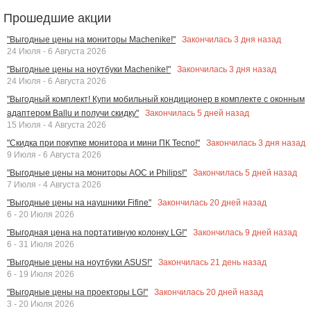
Прошедшие акции
Закончилась
3
дня назад
"Выгодные цены на мониторы Machenike!"
24 Июля - 6 Августа 2026
Закончилась
3
дня назад
"Выгодные цены на ноутбуки Machenike!"
24 Июля - 6 Августа 2026
"Выгодный комплект! Купи мобильный кондиционер в комплекте с оконным
Закончилась
5
дней назад
адаптером Ballu и получи скидку"
15 Июля - 4 Августа 2026
Закончилась
3
дня назад
"Скидка при покупке монитора и мини ПК Tecno!"
9 Июля - 6 Августа 2026
Закончилась
5
дней назад
"Выгодные цены на мониторы AOC и Philips!"
7 Июля - 4 Августа 2026
Закончилась
20
дней назад
"Выгодные цены на наушники Fifine"
6 - 20 Июля 2026
Закончилась
9
дней назад
"Выгодная цена на портативную колонку LG!"
6 - 31 Июля 2026
Закончилась
21
день назад
"Выгодные цены на ноутбуки ASUS!"
6 - 19 Июля 2026
Закончилась
20
дней назад
"Выгодные цены на проекторы LG!"
3 - 20 Июля 2026