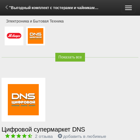
"Выгодный комплект с тостерами и чайниками Philips!" (30 Апреля - 31 Мая 2026)
Пере
Электроника и Бытовая Техника
меню
Показать все
Цифровой супермаркет DNS
2
отзыва
добавить в любимые