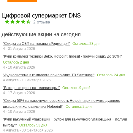
Цифровой супермаркет DNS
2
отзыва
Действующие акции на сегодня
Осталось
23
дня
"Скидка за СБП на товары «Редмонд»!"
4 - 31 Августа 2026
"Купи комплект техники Beko, Hotpoint, Indesit - получи скидку до 30%!"
Осталось
2
дня
4 - 10 Августа 2026
Осталось
24
дня
"Аудиосистема в комплекте при покупке ТВ Samsung!"
4 Августа - 1 Сентября 2026
Осталось
9
дней
"Выгодные цены на телевизоры!"
4 - 17 Августа 2026
"Скидка 50% на варочную поверхность Hotpoint при покупке духового
Осталось
2
дня
шкафа или холодильника Hotpoint!"
4 - 10 Августа 2026
"Купи вакуумный упаковщик + рулон для вакуумного упаковщика = получи
Осталось
53
дня
выгоду!"
4 Августа - 30 Сентября 2026