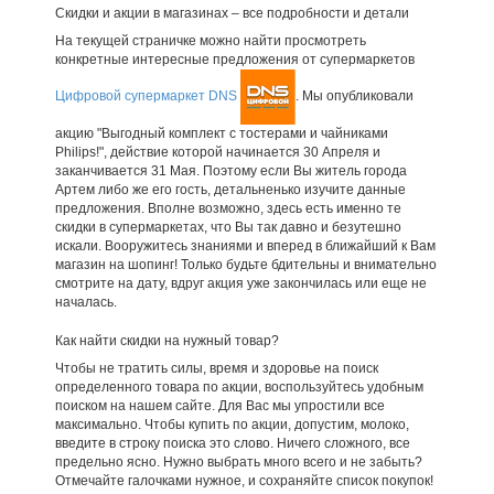
Скидки и акции в магазинах – все подробности и детали
На текущей страничке можно найти просмотреть
конкретные интересные предложения от супермаркетов
Цифровой супермаркет DNS
. Мы опубликовали
акцию "Выгодный комплект с тостерами и чайниками
Philips!", действие которой начинается 30 Апреля и
заканчивается 31 Мая. Поэтому если Вы житель города
Артем либо же его гость, детальненько изучите данные
предложения. Вполне возможно, здесь есть именно те
скидки в супермаркетах, что Вы так давно и безутешно
искали. Вооружитесь знаниями и вперед в ближайший к Вам
магазин на шопинг! Только будьте бдительны и внимательно
смотрите на дату, вдруг акция уже закончилась или еще не
началась.
Как найти скидки на нужный товар?
Чтобы не тратить силы, время и здоровье на поиск
определенного товара по акции, воспользуйтесь удобным
поиском на нашем сайте. Для Вас мы упростили все
максимально. Чтобы купить по акции, допустим, молоко,
введите в строку поиска это слово. Ничего сложного, все
предельно ясно. Нужно выбрать много всего и не забыть?
Отмечайте галочками нужное, и сохраняйте список покупок!