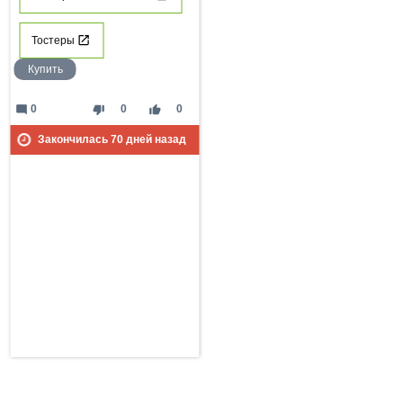
Тостеры
Купить
mode_comment
thumb_down
thumb_up
0
0
0
Закончилась
70
дней назад