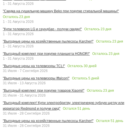
1 - 31 Августа 2026
"Скидка на сушильную машину Beko при покупке стиральной машины!"
Осталось
23
дня
1 - 31 Августа 2026
Осталось
23
дня
"Купи телевизор LG и саундбар - получи скидку!"
1 - 31 Августа 2026
Осталось
23
дня
"Выгодные цены на хозяйственные пылесосы Karcher!"
1 - 31 Августа 2026
Осталось
23
дня
"Выгодный комплект при покупке планшета HONOR!"
1 - 31 Августа 2026
Осталось
30
дней
"Выгодные цены на телевизоры TCL!"
31 Июля - 7 Сентября 2026
Осталось
5
дней
"Выгодные цены на телевизоры Iffalcon!"
31 Июля - 13 Августа 2026
Осталось
23
дня
"Выгодный комплект при покупке товаров Xiaomi!"
31 Июля - 31 Августа 2026
"Выгодный комплект! Купи электробритву, электричекую зубную щетку или
Остался
51
день
ирригатор Redmond и получи скид"
31 Июля - 28 Сентября 2026
Остался
51
день
"Выгодные цены на хозяйственные пылесосы Karcher!"
31 Июля - 28 Сентября 2026