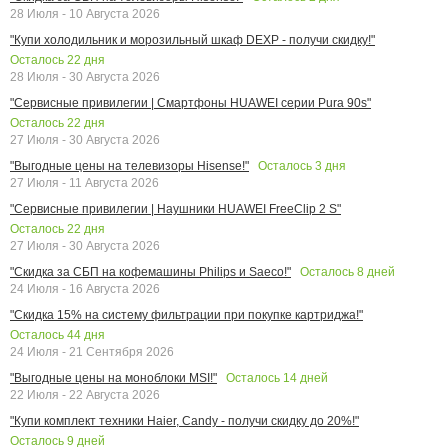
28 Июля - 10 Августа 2026
"Купи холодильник и морозильный шкаф DEXP - получи скидку!"
Осталось
22
дня
28 Июля - 30 Августа 2026
"Сервисные привилегии | Смартфоны HUAWEI серии Pura 90s"
Осталось
22
дня
27 Июля - 30 Августа 2026
Осталось
3
дня
"Выгодные цены на телевизоры Hisense!"
27 Июля - 11 Августа 2026
"Сервисные привилегии | Наушники HUAWEI FreeClip 2 S"
Осталось
22
дня
27 Июля - 30 Августа 2026
Осталось
8
дней
"Скидка за СБП на кофемашины Philips и Saeco!"
24 Июля - 16 Августа 2026
"Скидка 15% на систему фильтрации при покупке картриджа!"
Осталось
44
дня
24 Июля - 21 Сентября 2026
Осталось
14
дней
"Выгодные цены на моноблоки MSI!"
22 Июля - 22 Августа 2026
"Купи комплект техники Haier, Candy - получи скидку до 20%!"
Осталось
9
дней