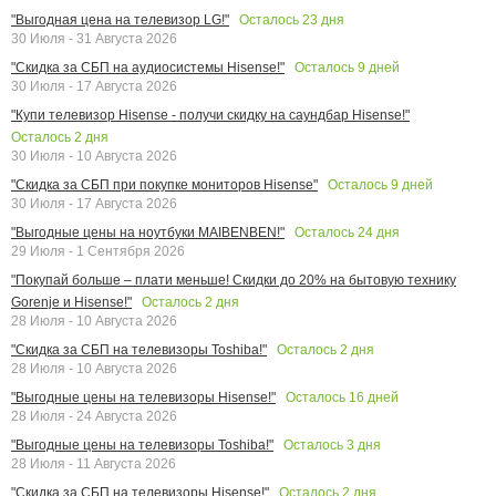
Осталось
23
дня
"Выгодная цена на телевизор LG!"
30 Июля - 31 Августа 2026
Осталось
9
дней
"Скидка за СБП на аудиосистемы Hisense!"
30 Июля - 17 Августа 2026
"Купи телевизор Hisense - получи скидку на саундбар Hisense!"
Осталось
2
дня
30 Июля - 10 Августа 2026
Осталось
9
дней
"Скидка за СБП при покупке мониторов Hisense"
30 Июля - 17 Августа 2026
Осталось
24
дня
"Выгодные цены на ноутбуки MAIBENBEN!"
29 Июля - 1 Сентября 2026
"Покупай больше – плати меньше! Скидки до 20% на бытовую технику
Осталось
2
дня
Gorenje и Hisense!"
28 Июля - 10 Августа 2026
Осталось
2
дня
"Скидка за СБП на телевизоры Toshiba!"
28 Июля - 10 Августа 2026
Осталось
16
дней
"Выгодные цены на телевизоры Hisense!"
28 Июля - 24 Августа 2026
Осталось
3
дня
"Выгодные цены на телевизоры Toshiba!"
28 Июля - 11 Августа 2026
Осталось
2
дня
"Скидка за СБП на телевизоры Hisense!"