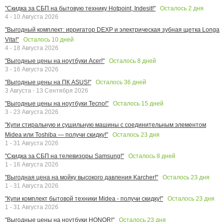
Осталось
2
дня
"Скидка за СБП на бытовую технику Hotpoint, Indesit!"
4 - 10 Августа 2026
"Выгодный комплект: ирригатор DEXP и электрическая зубная щетка Longa
Осталось
10
дней
Vita!"
4 - 18 Августа 2026
Осталось
8
дней
"Выгодные цены на ноутбуки Acer!"
3 - 16 Августа 2026
Осталось
36
дней
"Выгодные цены на ПК ASUS!"
3 Августа - 13 Сентября 2026
Осталось
15
дней
"Выгодные цены на ноутбуки Tecno!"
3 - 23 Августа 2026
"Купи стиральную и сушильную машины с соединительным элементом
Осталось
23
дня
Midea или Toshiba — получи скидку!"
1 - 31 Августа 2026
Осталось
8
дней
"Скидка за СБП на телевизоры Samsung!"
1 - 16 Августа 2026
Осталось
23
дня
"Выгодная цена на мойку высокого давления Karcher!"
1 - 31 Августа 2026
Осталось
23
дня
"Купи комплект бытовой техники Midea - получи скидку!"
1 - 31 Августа 2026
Осталось
23
дня
"Выгодные цены на ноутбуки HONOR!"