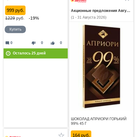
999 руб.
Акционные предложения Августа
(1 - 31 Августа 2026)
1229
руб.
-19%
Купить
mode_comment
thumb_down
thumb_up
0
0
0
Осталось
25
дней
ШОКОЛАД АПРИОРИ ГОРЬКИЙ
99% 45 Г
164 руб.