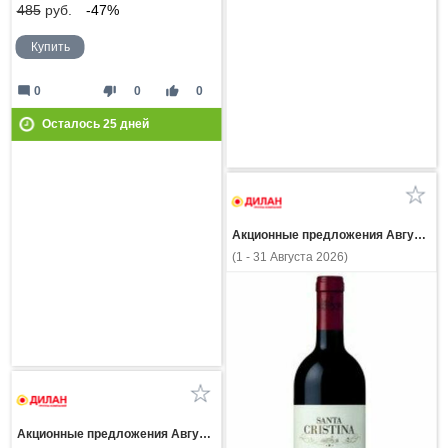
485
руб.
-47%
Купить
mode_comment
thumb_down
thumb_up
0
0
0
Осталось
25
дней
Акционные предложения Августа
(1 - 31 Августа 2026)
Акционные предложения Августа