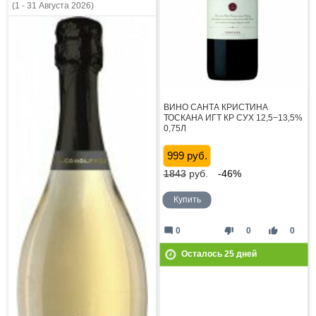
(1 - 31 Августа 2026)
ВИНО САНТА КРИСТИНА
ТОСКАНА ИГТ КР СУХ 12,5−13,5%
0,75Л
999 руб.
1843
руб.
-46%
Купить
mode_comment
thumb_down
thumb_up
0
0
0
Осталось
25
дней