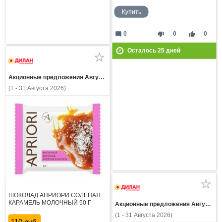
Купить
mode_comment
thumb_down
thumb_up
0
0
0
Осталось
25
дней
Акционные предложения Августа
(1 - 31 Августа 2026)
ШОКОЛАД АПРИОРИ СОЛЕНАЯ
КАРАМЕЛЬ МОЛОЧНЫЙ 50 Г
Акционные предложения Августа
(1 - 31 Августа 2026)
110 руб.