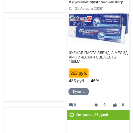
Акционные предложения Августа
(1 - 31 Августа 2026)
ЗУБНАЯ ПАСТА БЛЕНД, А МЕД 3Д
АРКТИЧЕСКАЯ СВЕЖЕСТЬ
100МЛ
263 руб.
485
руб.
-46%
Купить
mode_comment
thumb_down
thumb_up
0
0
0
Осталось
25
дней