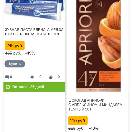
ЗУБНАЯ ПАСТА БЛЕНД, А МЕД 3Д
ВАЙТ БЕРЕЖНАЯ МЯТА 100МЛ
245 руб.
485
руб.
-49%
Купить
mode_comment
thumb_down
thumb_up
0
0
0
Осталось
25
дней
ШОКОЛАД АПРИОРИ
С АПЕЛЬСИНОМ И МИНДАЛЕМ
ТЕМНЫЙ 50 Г
110 руб.
213
руб.
-48%