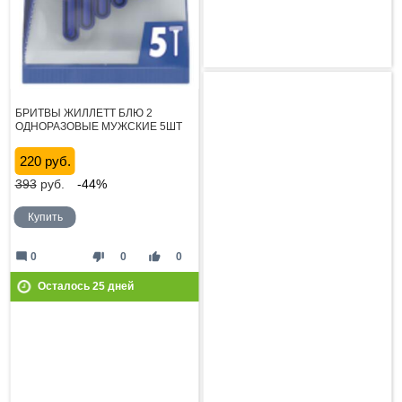
БРИТВЫ ЖИЛЛЕТТ БЛЮ 2
ОДНОРАЗОВЫЕ МУЖСКИЕ 5ШТ
220 руб.
393
руб.
-44%
Купить
mode_comment
thumb_down
thumb_up
0
0
0
Осталось
25
дней