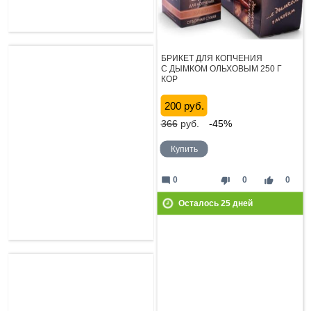
БРИКЕТ ДЛЯ КОПЧЕНИЯ
С ДЫМКОМ ОЛЬХОВЫМ 250 Г
КОР
200 руб.
366
руб.
-45%
Купить
mode_comment
thumb_down
thumb_up
0
0
0
Осталось
25
дней