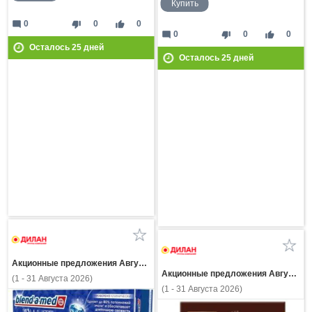
Купить
mode_comment
thumb_down
thumb_up
0
0
0
mode_comment
thumb_down
thumb_up
0
0
0
Осталось
25
дней
Осталось
25
дней
Акционные предложения Августа
Акционные предложения Августа
(1 - 31 Августа 2026)
(1 - 31 Августа 2026)