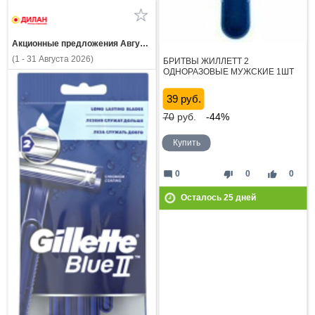
Акционные предложения Августа
(1 - 31 Августа 2026)
БРИТВЫ ЖИЛЛЕТТ 2
ОДНОРАЗОВЫЕ МУЖСКИЕ 1ШТ
39 руб.
70
руб.
-44%
Купить
mode_comment
thumb_down
thumb_up
0
0
0
Осталось
25
дней