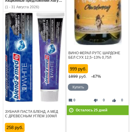
Акционные предложения Августа
(1 - 31 Августа 2026)
ВИНО ФЕРАЛ РУТС ШАРДОНЕ
БЕЛ СУХ 12,5−13% 0,75Л
999 руб.
1899
руб.
-47%
Купить
mode_comment
thumb_down
thumb_up
0
0
0
Осталось
25
дней
ЗУБНАЯ ПАСТА БЛЕНД, А МЕД
С ДРЕВЕСНЫМ УГЛЕМ 100МЛ
258 руб.