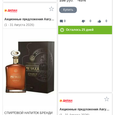
238
руб.
-45%
Купить
Акционные предложения Августа
mode_comment
thumb_down
thumb_up
0
0
0
(1 - 31 Августа 2026)
Осталось
25
дней
Акционные предложения Августа
СПИРТОВОЙ НАПИТОК БРЕНДИ