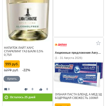
НАПИТОК ЛАЙТ ХАУС
СПАРКЛИНГ ГАЗ Б/АЛК 0,5%
Акционные предложения Августа
0,75Л
(1 - 31 Августа 2026)
999 руб.
1279
руб.
-22%
Купить
mode_comment
thumb_down
thumb_up
0
0
0
ЗУБНАЯ ПАСТА БЛЕНД, А МЕД 3Д
Осталось
25
дней
БОДРЯЩАЯ СВЕЖЕСТЬ 100МЛ