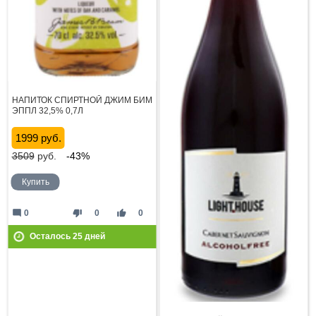
НАПИТОК СПИРТНОЙ ДЖИМ БИМ
ЭППЛ 32,5% 0,7Л
1999 руб.
3509
руб.
-43%
Купить
mode_comment
thumb_down
thumb_up
0
0
0
Осталось
25
дней