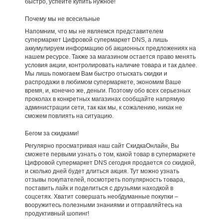
быстро, успейте купить нужное!
Почему мы не всесильные
Напомним, что мы не являемся представителем
супермаркет Цифровой супермаркет DNS, а лишь
аккумулируем информацию об акционных предложениях на
нашем ресурсе. Также за магазином остается право менять
условия акции, контролировать наличие товара и так далее.
Мы лишь помогаем Вам быстро отыскать скидки и
распродажи в любимом супермаркете, экономим Ваше
время, и, конечно же, деньги. Поэтому обо всех серьезных
проколах в конкретных магазинах сообщайте напрямую
администрации сети, так как мы, к сожалению, никак не
сможем повлиять на ситуацию.
Бегом за скидками!
Регулярно просматривая наш сайт СкидкаОнлайн, Вы
сможете первыми узнать о том, какой товар в супермаркете
Цифровой супермаркет DNS сегодня продается со скидкой,
и сколько дней будет длиться акция. Тут можно узнать
отзывы покупателей, посмотреть популярность товара,
поставить лайк и поделиться с друзьями находкой в
соцсетях. Хватит совершать необдуманные покупки –
вооружитесь полезными знаниями и отправляйтесь на
продуктивный шопинг!