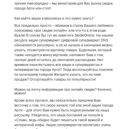
зрения ежесекундно – мы мониторим для Вас рынок скидок
города Арти нон-стоп!
Как найти акции в магазинах и что нужно знать?
Все предельно просто – вбиваем в строку Вашего любимого
поисковика «все скидки онлайн» или что-то в этом роде.
Вуаля! В списке Вы тут же заметите SkidkiOnline. На нашем
ресурсе акции супермаркет Цифровой супермаркет DNS
обновляются регулярно, а об их начале и окончании можно
узнать, посмотрев на картинку товара. Будильник, который
также находится внизу картинки, напомнит Вам о том,
сколько дней осталось до окончания распродажи. Нет
времени перелистывать все акции в супермаркетах и
гипермаркетах города Арти? Тогда воспользуйтесь поиском
по категориям товаров! Желаете узнать, что на пике
продаж? Отсортируйте товары по популярности!
Можно на почту информацию про онлайн скидки? Конечно,
можно!
Кроме всего прочего, мы обязательно пришлем Вам
весточку о том, что скоро начало той или иной акции города
Арти – для этого Вам нужно быть подписанными на нашу
рассылку. Убедитесь, что наши послания не попали в
«Спам», ведь обидно будет лишиться такой важной и
интересной инфы. Акции супермаркетов пролетают очень