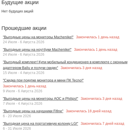
Будущие акции
Нет будущих акций
Прошедшие акции
Закончилась
1
день назад
"Выгодные цены на мониторы Machenike!"
24 Июля - 6 Августа 2026
Закончилась
1
день назад
"Выгодные цены на ноутбуки Machenike!"
24 Июля - 6 Августа 2026
"Выгодный комплект! Купи мобильный кондиционер в комплекте с оконным
Закончилась
3
дня назад
адаптером Ballu и получи скидку"
15 Июля - 4 Августа 2026
"Скидка при покупке монитора и мини ПК Tecno!"
Закончилась
1
день назад
9 Июля - 6 Августа 2026
Закончилась
3
дня назад
"Выгодные цены на мониторы AOC и Philips!"
7 Июля - 4 Августа 2026
Закончилась
18
дней назад
"Выгодные цены на наушники Fifine"
6 - 20 Июля 2026
Закончилась
7
дней назад
"Выгодная цена на портативную колонку LG!"
6 - 31 Июля 2026