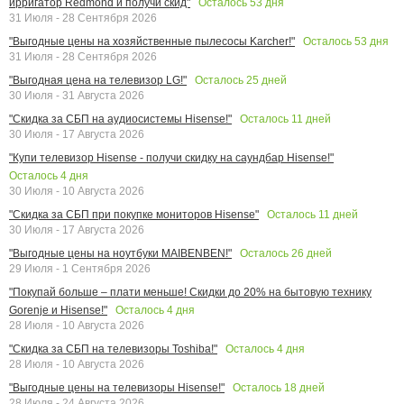
Осталось
53
дня
ирригатор Redmond и получи скид"
31 Июля - 28 Сентября 2026
Осталось
53
дня
"Выгодные цены на хозяйственные пылесосы Karcher!"
31 Июля - 28 Сентября 2026
Осталось
25
дней
"Выгодная цена на телевизор LG!"
30 Июля - 31 Августа 2026
Осталось
11
дней
"Скидка за СБП на аудиосистемы Hisense!"
30 Июля - 17 Августа 2026
"Купи телевизор Hisense - получи скидку на саундбар Hisense!"
Осталось
4
дня
30 Июля - 10 Августа 2026
Осталось
11
дней
"Скидка за СБП при покупке мониторов Hisense"
30 Июля - 17 Августа 2026
Осталось
26
дней
"Выгодные цены на ноутбуки MAIBENBEN!"
29 Июля - 1 Сентября 2026
"Покупай больше – плати меньше! Скидки до 20% на бытовую технику
Осталось
4
дня
Gorenje и Hisense!"
28 Июля - 10 Августа 2026
Осталось
4
дня
"Скидка за СБП на телевизоры Toshiba!"
28 Июля - 10 Августа 2026
Осталось
18
дней
"Выгодные цены на телевизоры Hisense!"
28 Июля - 24 Августа 2026