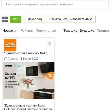
|
Все
Дом и сад
Электроника, бытовая техника
sort
Новые
Рейтинг
Популярные
Текущие
Будущие
Прошед
"Купи комплект техники Beko, Hotpoint, Indesit - получи скидку до 30%!"
(7 Апреля - 1 Июня 2026)
"Купи комплект техники Beko,
Hotpoint, Indesit - получи скидку до