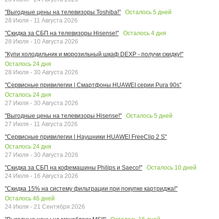
Осталось
5
дней
"Выгодные цены на телевизоры Toshiba!"
28 Июля - 11 Августа 2026
Осталось
4
дня
"Скидка за СБП на телевизоры Hisense!"
28 Июля - 10 Августа 2026
"Купи холодильник и морозильный шкаф DEXP - получи скидку!"
Осталось
24
дня
28 Июля - 30 Августа 2026
"Сервисные привилегии | Смартфоны HUAWEI серии Pura 90s"
Осталось
24
дня
27 Июля - 30 Августа 2026
Осталось
5
дней
"Выгодные цены на телевизоры Hisense!"
27 Июля - 11 Августа 2026
"Сервисные привилегии | Наушники HUAWEI FreeClip 2 S"
Осталось
24
дня
27 Июля - 30 Августа 2026
Осталось
10
дней
"Скидка за СБП на кофемашины Philips и Saeco!"
24 Июля - 16 Августа 2026
"Скидка 15% на систему фильтрации при покупке картриджа!"
Осталось
46
дней
24 Июля - 21 Сентября 2026