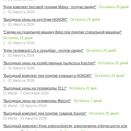
Осталось
25
дней
"Купи комплект бытовой техники Midea - получи скидку!"
1 - 31 Августа 2026
Осталось
25
дней
"Выгодные цены на ноутбуки HONOR!"
1 - 31 Августа 2026
"Скидка на сушильную машину Beko при покупке стиральной машины!"
Осталось
25
дней
1 - 31 Августа 2026
Осталось
25
дней
"Купи телевизор LG и саундбар - получи скидку!"
1 - 31 Августа 2026
Осталось
25
дней
"Выгодные цены на хозяйственные пылесосы Karcher!"
1 - 31 Августа 2026
Осталось
25
дней
"Выгодный комплект при покупке планшета HONOR!"
1 - 31 Августа 2026
Осталось
32
дня
"Выгодные цены на телевизоры TCL!"
31 Июля - 7 Сентября 2026
Осталось
7
дней
"Выгодные цены на телевизоры Iffalcon!"
31 Июля - 13 Августа 2026
Осталось
25
дней
"Выгодный комплект при покупке товаров Xiaomi!"
31 Июля - 31 Августа 2026
"Выгодный комплект! Купи электробритву, электричекую зубную щетку или