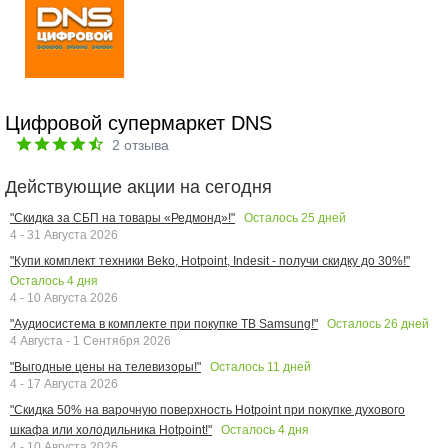
Цифровой супермаркет DNS
2
отзыва
Действующие акции на сегодня
Осталось
25
дней
"Скидка за СБП на товары «Редмонд»!"
4 - 31 Августа 2026
"Купи комплект техники Beko, Hotpoint, Indesit - получи скидку до 30%!"
Осталось
4
дня
4 - 10 Августа 2026
Осталось
26
дней
"Аудиосистема в комплекте при покупке ТВ Samsung!"
4 Августа - 1 Сентября 2026
Осталось
11
дней
"Выгодные цены на телевизоры!"
4 - 17 Августа 2026
"Скидка 50% на варочную поверхность Hotpoint при покупке духового
Осталось
4
дня
шкафа или холодильника Hotpoint!"
4 - 10 Августа 2026