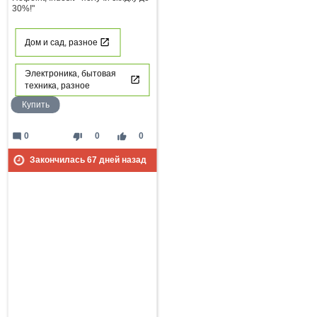
30%!"
Дом и сад, разное
Электроника, бытовая
техника, разное
Купить
mode_comment
thumb_down
thumb_up
0
0
0
Закончилась
67
дней назад