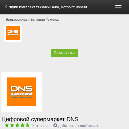
"Купи комплект техники Beko, Hotpoint, Indesit - получи скидку до 30%!" (7 Апреля - 1 Июня 2026)
Пере
Электроника и Бытовая Техника
меню
Показать все
Цифровой супермаркет DNS
2
отзыва
добавить в любимые