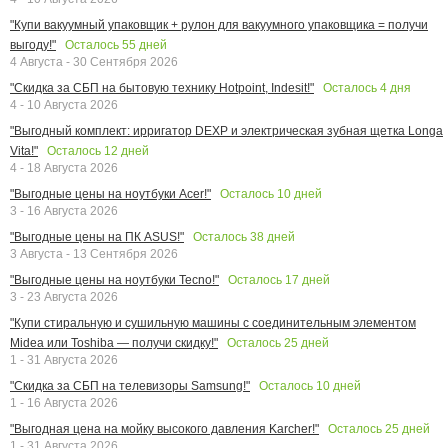
"Купи вакуумный упаковщик + рулон для вакуумного упаковщика = получи
Осталось
55
дней
выгоду!"
4 Августа - 30 Сентября 2026
Осталось
4
дня
"Скидка за СБП на бытовую технику Hotpoint, Indesit!"
4 - 10 Августа 2026
"Выгодный комплект: ирригатор DEXP и электрическая зубная щетка Longa
Осталось
12
дней
Vita!"
4 - 18 Августа 2026
Осталось
10
дней
"Выгодные цены на ноутбуки Acer!"
3 - 16 Августа 2026
Осталось
38
дней
"Выгодные цены на ПК ASUS!"
3 Августа - 13 Сентября 2026
Осталось
17
дней
"Выгодные цены на ноутбуки Tecno!"
3 - 23 Августа 2026
"Купи стиральную и сушильную машины с соединительным элементом
Осталось
25
дней
Midea или Toshiba — получи скидку!"
1 - 31 Августа 2026
Осталось
10
дней
"Скидка за СБП на телевизоры Samsung!"
1 - 16 Августа 2026
Осталось
25
дней
"Выгодная цена на мойку высокого давления Karcher!"
1 - 31 Августа 2026