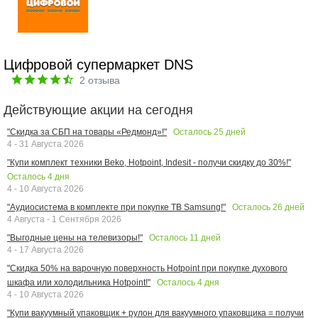
Цифровой супермаркет DNS
2
отзыва
Действующие акции на сегодня
Осталось
25
дней
"Скидка за СБП на товары «Редмонд»!"
4 - 31 Августа 2026
"Купи комплект техники Beko, Hotpoint, Indesit - получи скидку до 30%!"
Осталось
4
дня
4 - 10 Августа 2026
Осталось
26
дней
"Аудиосистема в комплекте при покупке ТВ Samsung!"
4 Августа - 1 Сентября 2026
Осталось
11
дней
"Выгодные цены на телевизоры!"
4 - 17 Августа 2026
"Скидка 50% на варочную поверхность Hotpoint при покупке духового
Осталось
4
дня
шкафа или холодильника Hotpoint!"
4 - 10 Августа 2026
"Купи вакуумный упаковщик + рулон для вакуумного упаковщика = получи