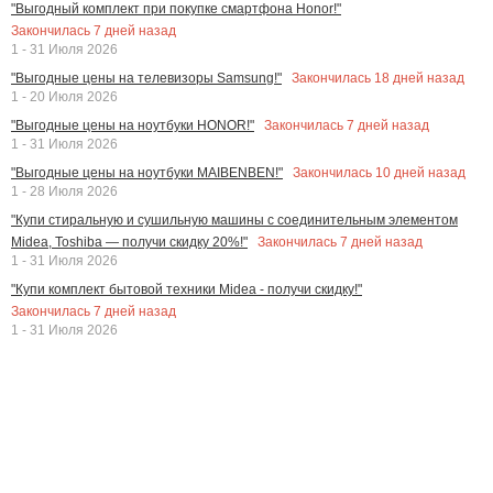
"Выгодный комплект при покупке смартфона Honor!"
Закончилась
7
дней назад
1 - 31 Июля 2026
Закончилась
18
дней назад
"Выгодные цены на телевизоры Samsung!"
1 - 20 Июля 2026
Закончилась
7
дней назад
"Выгодные цены на ноутбуки HONOR!"
1 - 31 Июля 2026
Закончилась
10
дней назад
"Выгодные цены на ноутбуки MAIBENBEN!"
1 - 28 Июля 2026
"Купи стиральную и сушильную машины с соединительным элементом
Закончилась
7
дней назад
Midea, Toshiba — получи скидку 20%!"
1 - 31 Июля 2026
"Купи комплект бытовой техники Midea - получи скидку!"
Закончилась
7
дней назад
1 - 31 Июля 2026