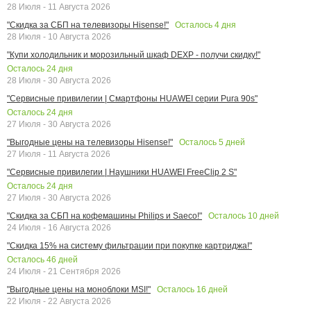
28 Июля - 11 Августа 2026
Осталось
4
дня
"Скидка за СБП на телевизоры Hisense!"
28 Июля - 10 Августа 2026
"Купи холодильник и морозильный шкаф DEXP - получи скидку!"
Осталось
24
дня
28 Июля - 30 Августа 2026
"Сервисные привилегии | Смартфоны HUAWEI серии Pura 90s"
Осталось
24
дня
27 Июля - 30 Августа 2026
Осталось
5
дней
"Выгодные цены на телевизоры Hisense!"
27 Июля - 11 Августа 2026
"Сервисные привилегии | Наушники HUAWEI FreeClip 2 S"
Осталось
24
дня
27 Июля - 30 Августа 2026
Осталось
10
дней
"Скидка за СБП на кофемашины Philips и Saeco!"
24 Июля - 16 Августа 2026
"Скидка 15% на систему фильтрации при покупке картриджа!"
Осталось
46
дней
24 Июля - 21 Сентября 2026
Осталось
16
дней
"Выгодные цены на моноблоки MSI!"
22 Июля - 22 Августа 2026