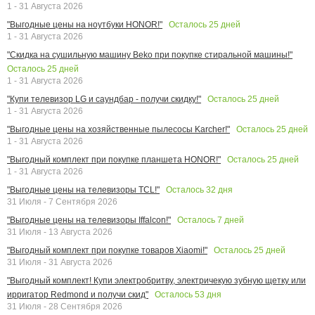
1 - 31 Августа 2026
Осталось
25
дней
"Выгодные цены на ноутбуки HONOR!"
1 - 31 Августа 2026
"Скидка на сушильную машину Beko при покупке стиральной машины!"
Осталось
25
дней
1 - 31 Августа 2026
Осталось
25
дней
"Купи телевизор LG и саундбар - получи скидку!"
1 - 31 Августа 2026
Осталось
25
дней
"Выгодные цены на хозяйственные пылесосы Karcher!"
1 - 31 Августа 2026
Осталось
25
дней
"Выгодный комплект при покупке планшета HONOR!"
1 - 31 Августа 2026
Осталось
32
дня
"Выгодные цены на телевизоры TCL!"
31 Июля - 7 Сентября 2026
Осталось
7
дней
"Выгодные цены на телевизоры Iffalcon!"
31 Июля - 13 Августа 2026
Осталось
25
дней
"Выгодный комплект при покупке товаров Xiaomi!"
31 Июля - 31 Августа 2026
"Выгодный комплект! Купи электробритву, электричекую зубную щетку или
Осталось
53
дня
ирригатор Redmond и получи скид"
31 Июля - 28 Сентября 2026