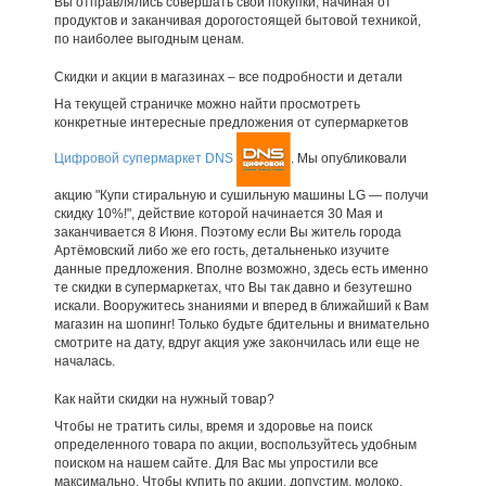
Вы отправлялись совершать свои покупки, начиная от
продуктов и заканчивая дорогостоящей бытовой техникой,
по наиболее выгодным ценам.
Скидки и акции в магазинах – все подробности и детали
На текущей страничке можно найти просмотреть
конкретные интересные предложения от супермаркетов
Цифровой супермаркет DNS
. Мы опубликовали
акцию "Купи стиральную и сушильную машины LG — получи
скидку 10%!", действие которой начинается 30 Мая и
заканчивается 8 Июня. Поэтому если Вы житель города
Артёмовский либо же его гость, детальненько изучите
данные предложения. Вполне возможно, здесь есть именно
те скидки в супермаркетах, что Вы так давно и безутешно
искали. Вооружитесь знаниями и вперед в ближайший к Вам
магазин на шопинг! Только будьте бдительны и внимательно
смотрите на дату, вдруг акция уже закончилась или еще не
началась.
Как найти скидки на нужный товар?
Чтобы не тратить силы, время и здоровье на поиск
определенного товара по акции, воспользуйтесь удобным
поиском на нашем сайте. Для Вас мы упростили все
максимально. Чтобы купить по акции, допустим, молоко,