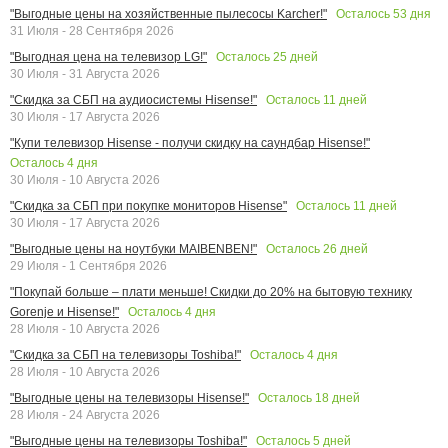
Осталось
53
дня
"Выгодные цены на хозяйственные пылесосы Karcher!"
31 Июля - 28 Сентября 2026
Осталось
25
дней
"Выгодная цена на телевизор LG!"
30 Июля - 31 Августа 2026
Осталось
11
дней
"Скидка за СБП на аудиосистемы Hisense!"
30 Июля - 17 Августа 2026
"Купи телевизор Hisense - получи скидку на саундбар Hisense!"
Осталось
4
дня
30 Июля - 10 Августа 2026
Осталось
11
дней
"Скидка за СБП при покупке мониторов Hisense"
30 Июля - 17 Августа 2026
Осталось
26
дней
"Выгодные цены на ноутбуки MAIBENBEN!"
29 Июля - 1 Сентября 2026
"Покупай больше – плати меньше! Скидки до 20% на бытовую технику
Осталось
4
дня
Gorenje и Hisense!"
28 Июля - 10 Августа 2026
Осталось
4
дня
"Скидка за СБП на телевизоры Toshiba!"
28 Июля - 10 Августа 2026
Осталось
18
дней
"Выгодные цены на телевизоры Hisense!"
28 Июля - 24 Августа 2026
Осталось
5
дней
"Выгодные цены на телевизоры Toshiba!"