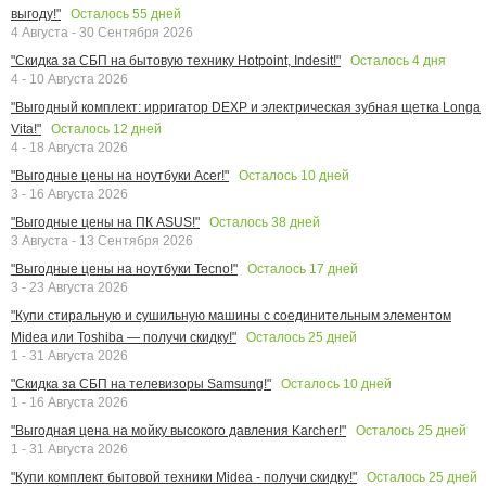
Осталось
55
дней
выгоду!"
4 Августа - 30 Сентября 2026
Осталось
4
дня
"Скидка за СБП на бытовую технику Hotpoint, Indesit!"
4 - 10 Августа 2026
"Выгодный комплект: ирригатор DEXP и электрическая зубная щетка Longa
Осталось
12
дней
Vita!"
4 - 18 Августа 2026
Осталось
10
дней
"Выгодные цены на ноутбуки Acer!"
3 - 16 Августа 2026
Осталось
38
дней
"Выгодные цены на ПК ASUS!"
3 Августа - 13 Сентября 2026
Осталось
17
дней
"Выгодные цены на ноутбуки Tecno!"
3 - 23 Августа 2026
"Купи стиральную и сушильную машины с соединительным элементом
Осталось
25
дней
Midea или Toshiba — получи скидку!"
1 - 31 Августа 2026
Осталось
10
дней
"Скидка за СБП на телевизоры Samsung!"
1 - 16 Августа 2026
Осталось
25
дней
"Выгодная цена на мойку высокого давления Karcher!"
1 - 31 Августа 2026
Осталось
25
дней
"Купи комплект бытовой техники Midea - получи скидку!"