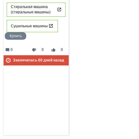
Стиральная машина
(стиральные машины)
Сушильные машины
Купить
mode_comment
thumb_down
thumb_up
0
0
0
Закончилась
60
дней назад