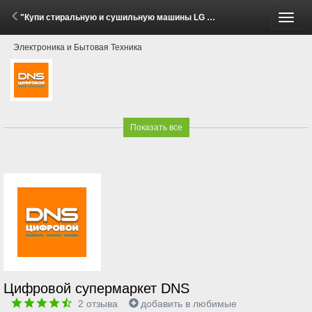
"Купи стиральную и сушильную машины LG — получи скидку 10%!" (30 Мая - 8 Июня 2026)
Пере
Электроника и Бытовая Техника
меню
Показать все
Цифровой супермаркет DNS
2
отзыва
добавить в любимые