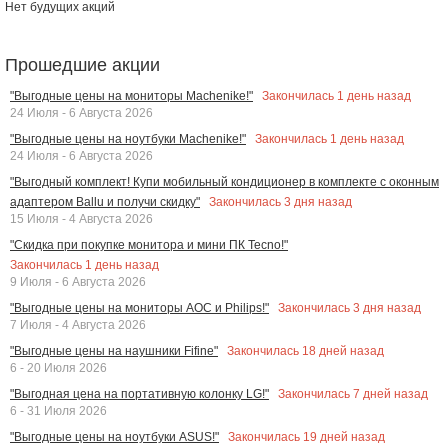
Нет будущих акций
Прошедшие акции
Закончилась
1
день назад
"Выгодные цены на мониторы Machenike!"
24 Июля - 6 Августа 2026
Закончилась
1
день назад
"Выгодные цены на ноутбуки Machenike!"
24 Июля - 6 Августа 2026
"Выгодный комплект! Купи мобильный кондиционер в комплекте с оконным
Закончилась
3
дня назад
адаптером Ballu и получи скидку"
15 Июля - 4 Августа 2026
"Скидка при покупке монитора и мини ПК Tecno!"
Закончилась
1
день назад
9 Июля - 6 Августа 2026
Закончилась
3
дня назад
"Выгодные цены на мониторы AOC и Philips!"
7 Июля - 4 Августа 2026
Закончилась
18
дней назад
"Выгодные цены на наушники Fifine"
6 - 20 Июля 2026
Закончилась
7
дней назад
"Выгодная цена на портативную колонку LG!"
6 - 31 Июля 2026
Закончилась
19
дней назад
"Выгодные цены на ноутбуки ASUS!"