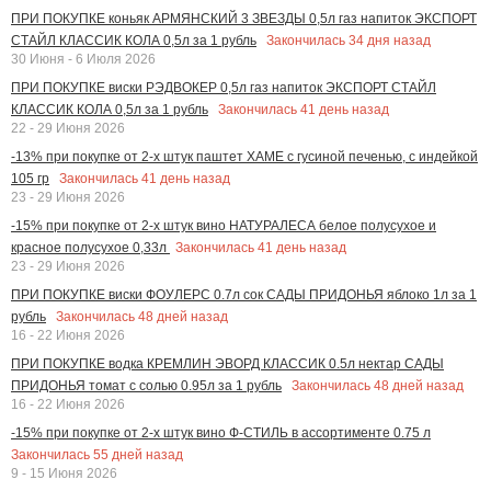
ПРИ ПОКУПКЕ коньяк АРМЯНСКИЙ 3 ЗВЕЗДЫ 0,5л газ напиток ЭКСПОРТ
Закончилась
34
дня назад
СТАЙЛ КЛАССИК КОЛА 0,5л за 1 рубль
30 Июня - 6 Июля 2026
ПРИ ПОКУПКЕ виски РЭДВОКЕР 0,5л газ напиток ЭКСПОРТ СТАЙЛ
Закончилась
41
день назад
КЛАССИК КОЛА 0,5л за 1 рубль
22 - 29 Июня 2026
-13% при покупке от 2-х штук паштет ХАМЕ с гусиной печенью, с индейкой
Закончилась
41
день назад
105 гр
23 - 29 Июня 2026
-15% при покупке от 2-х штук вино НАТУРАЛЕСА белое полусухое и
Закончилась
41
день назад
красное полусухое 0,33л
23 - 29 Июня 2026
ПРИ ПОКУПКЕ виски ФОУЛЕРС 0.7л сок САДЫ ПРИДОНЬЯ яблоко 1л за 1
Закончилась
48
дней назад
рубль
16 - 22 Июня 2026
ПРИ ПОКУПКЕ водка КРЕМЛИН ЭВОРД КЛАССИК 0.5л нектар САДЫ
Закончилась
48
дней назад
ПРИДОНЬЯ томат с солью 0.95л за 1 рубль
16 - 22 Июня 2026
-15% при покупке от 2-х штук вино Ф-СТИЛЬ в ассортименте 0.75 л
Закончилась
55
дней назад
9 - 15 Июня 2026