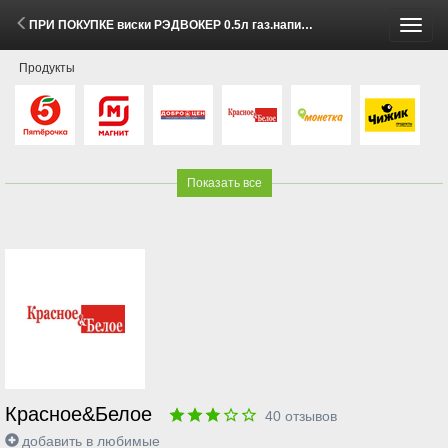
ПРИ ПОКУПКЕ виски РЭДВОКЕР 0.5л газ.напиток ЭКСПОРТ СТАЙЛ КЛАССИК КОЛА 0.5л за 1 рубль (2 - 8 Июня 2026)
Пере
Продукты
меню
Показать все
Красное&Белое
40
отзывов
добавить в любимые