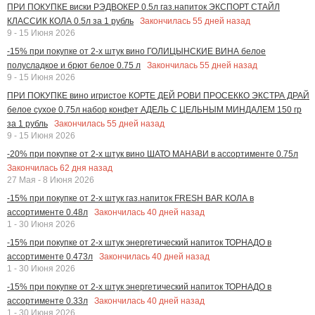
ПРИ ПОКУПКЕ виски РЭДВОКЕР 0.5л газ.напиток ЭКСПОРТ СТАЙЛ
Закончилась
55
дней назад
КЛАССИК КОЛА 0.5л за 1 рубль
9 - 15 Июня 2026
-15% при покупке от 2-х штук вино ГОЛИЦЫНСКИЕ ВИНА белое
Закончилась
55
дней назад
полусладкое и брют белое 0.75 л
9 - 15 Июня 2026
ПРИ ПОКУПКЕ вино игристое КОРТЕ ДЕЙ РОВИ ПРОСЕККО ЭКСТРА ДРАЙ
белое сухое 0.75л набор конфет АДЕЛЬ С ЦЕЛЬНЫМ МИНДАЛЕМ 150 гр
Закончилась
55
дней назад
за 1 рубль
9 - 15 Июня 2026
-20% при покупке от 2-х штук вино ШАТО МАНАВИ в ассортименте 0.75л
Закончилась
62
дня назад
27 Мая - 8 Июня 2026
-15% при покупке от 2-х штук газ.напиток FRESH BAR КОЛА в
Закончилась
40
дней назад
ассортименте 0.48л
1 - 30 Июня 2026
-15% при покупке от 2-х штук энергетический напиток ТОРНАДО в
Закончилась
40
дней назад
ассортименте 0.473л
1 - 30 Июня 2026
-15% при покупке от 2-х штук энергетический напиток ТОРНАДО в
Закончилась
40
дней назад
ассортименте 0.33л
1 - 30 Июня 2026