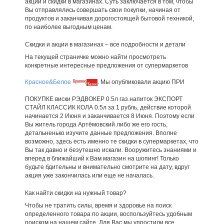
акции и скидки в магазинах. Суть заключается в том, чтобы
Вы отправлялись совершать свои покупки, начиная от
продуктов и заканчивая дорогостоящей бытовой техникой,
по наиболее выгодным ценам.
Скидки и акции в магазинах – все подробности и детали
На текущей страничке можно найти просмотреть
конкретные интересные предложения от супермаркетов
Красное&Белое
. Мы опубликовали акцию ПРИ
ПОКУПКЕ виски РЭДВОКЕР 0.5л газ.напиток ЭКСПОРТ
СТАЙЛ КЛАССИК КОЛА 0.5л за 1 рубль, действие которой
начинается 2 Июня и заканчивается 8 Июня. Поэтому если
Вы житель города Артёмовский либо же его гость,
детальненько изучите данные предложения. Вполне
возможно, здесь есть именно те скидки в супермаркетах, что
Вы так давно и безутешно искали. Вооружитесь знаниями и
вперед в ближайший к Вам магазин на шопинг! Только
будьте бдительны и внимательно смотрите на дату, вдруг
акция уже закончилась или еще не началась.
Как найти скидки на нужный товар?
Чтобы не тратить силы, время и здоровье на поиск
определенного товара по акции, воспользуйтесь удобным
поиском на нашем сайте. Для Вас мы упростили все