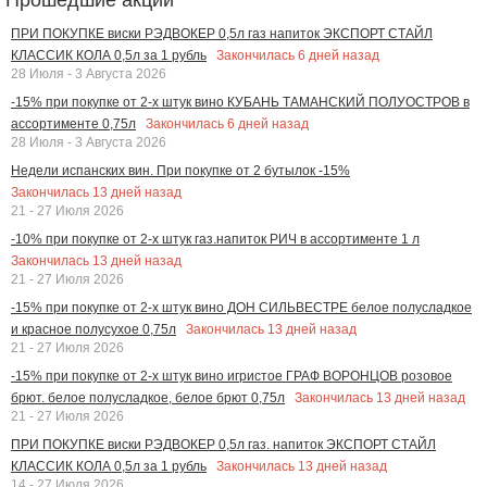
ПРИ ПОКУПКЕ виски РЭДВОКЕР 0,5л газ напиток ЭКСПОРТ СТАЙЛ
Закончилась
6
дней назад
КЛАССИК КОЛА 0,5л за 1 рубль
28 Июля - 3 Августа 2026
-15% при покупке от 2-х штук вино КУБАНЬ ТАМАНСКИЙ ПОЛУОСТРОВ в
Закончилась
6
дней назад
ассортименте 0,75л
28 Июля - 3 Августа 2026
Недели испанских вин. При покупке от 2 бутылок -15%
Закончилась
13
дней назад
21 - 27 Июля 2026
-10% при покупке от 2-х штук газ.напиток РИЧ в ассортименте 1 л
Закончилась
13
дней назад
21 - 27 Июля 2026
-15% при покупке от 2-х штук вино ДОН СИЛЬВЕСТРЕ белое полусладкое
Закончилась
13
дней назад
и красное полусухое 0,75л
21 - 27 Июля 2026
-15% при покупке от 2-х штук вино игристое ГРАФ ВОРОНЦОВ розовое
Закончилась
13
дней назад
брют. белое полусладкое, белое брют 0,75л
21 - 27 Июля 2026
ПРИ ПОКУПКЕ виски РЭДВОКЕР 0,5л газ. напиток ЭКСПОРТ СТАЙЛ
Закончилась
13
дней назад
КЛАССИК КОЛА 0,5л за 1 рубль
14 - 27 Июля 2026