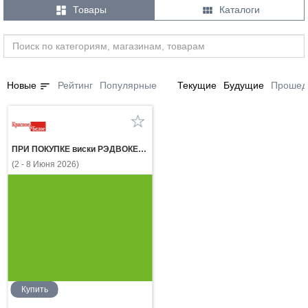


Товары
Каталоги
sort
Новые
Рейтинг
Популярные
Текущие
Будущие
Прошед
ПРИ ПОКУПКЕ виски РЭДВОКЕР 0.5л газ.напиток ЭКСПОРТ СТАЙЛ КЛАССИК КОЛА 0.5л за 1 рубль
(2 - 8 Июня 2026)
Купить