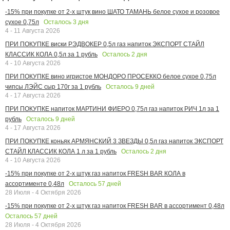
-15% при покупке от 2-х штук вино ШАТО ТАМАНЬ белое сухое и розовое
Осталось
3
дня
сухое 0,75л
4 - 11 Августа 2026
ПРИ ПОКУПКЕ виски РЭДВОКЕР 0,5л газ напиток ЭКСПОРТ СТАЙЛ
Осталось
2
дня
КЛАССИК КОЛА 0,5л за 1 рубль
4 - 10 Августа 2026
ПРИ ПОКУПКЕ вино игристое МОНДОРО ПРОСЕККО белое сухое 0,75л
Осталось
9
дней
чипсы ЛЭЙС сыр 170г за 1 рубль
4 - 17 Августа 2026
ПРИ ПОКУПКЕ напиток МАРТИНИ ФИЕРО 0,75л газ напиток РИЧ 1л за 1
Осталось
9
дней
рубль
4 - 17 Августа 2026
ПРИ ПОКУПКЕ коньяк АРМЯНСКИЙ 3 ЗВЕЗДЫ 0,5л газ напиток ЭКСПОРТ
Осталось
2
дня
СТАЙЛ КЛАССИК КОЛА 1 л за 1 рубль
4 - 10 Августа 2026
-15% при покупке от 2-х штук газ напиток FRESH BAR КОЛА в
Осталось
57
дней
ассортименте 0,48л
28 Июля - 4 Октября 2026
-15% при покупке от 2-х штук газ напиток FRESH BAR в ассортимент 0,48л
Осталось
57
дней
28 Июля - 4 Октября 2026