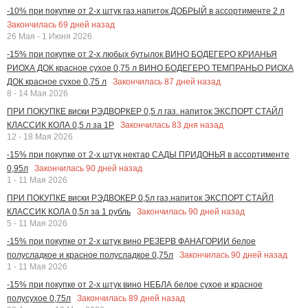
-10% при покупке от 2-х штук газ.напиток ДОБРЫЙ в ассортименте 2 л
Закончилась
69
дней назад
26 Мая - 1 Июня 2026
-15% при покупке от 2-х любых бутылок ВИНО БОДЕГЕРО КРИАНЬЯ
РИОХА ДОК красное сухое 0,75 л ВИНО БОДЕГЕРО ТЕМПРАНЬО РИОХА
Закончилась
87
дней назад
ДОК красное сухое 0,75 л
8 - 14 Мая 2026
ПРИ ПОКУПКЕ виски РЭДВОРКЕР 0,5 л газ. напиток ЭКСПОРТ СТАЙЛ
Закончилась
83
дня назад
КЛАССИК КОЛА 0,5 л за 1Р
12 - 18 Мая 2026
-15% при покупке от 2-х штук нектар САДЫ ПРИДОНЬЯ в ассортименте
Закончилась
90
дней назад
0,95л
1 - 11 Мая 2026
ПРИ ПОКУПКЕ виски РЭДВОКЕР 0,5л газ.напиток ЭКСПОРТ СТАЙЛ
Закончилась
90
дней назад
КЛАССИК КОЛА 0,5л за 1 рубль
5 - 11 Мая 2026
-15% при покупке от 2-х штук вино РЕЗЕРВ ФАНАГОРИИ белое
Закончилась
90
дней назад
полусладкое и красное полусладкое 0,75л
1 - 11 Мая 2026
-15% при покупке от 2-х штук вино НЕБЛА белое сухое и красное
Закончилась
89
дней назад
полусухое 0,75л