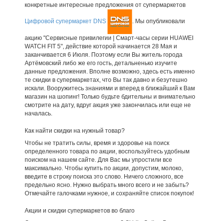
конкретные интересные предложения от супермаркетов
Цифровой супермаркет DNS
. Мы опубликовали
акцию "Сервисные привилегии | Смарт-часы серии HUAWEI
WATCH FIT 5", действие которой начинается 28 Мая и
заканчивается 6 Июля. Поэтому если Вы житель города
Артёмовский либо же его гость, детальненько изучите
данные предложения. Вполне возможно, здесь есть именно
те скидки в супермаркетах, что Вы так давно и безутешно
искали. Вооружитесь знаниями и вперед в ближайший к Вам
магазин на шопинг! Только будьте бдительны и внимательно
смотрите на дату, вдруг акция уже закончилась или еще не
началась.
Как найти скидки на нужный товар?
Чтобы не тратить силы, время и здоровье на поиск
определенного товара по акции, воспользуйтесь удобным
поиском на нашем сайте. Для Вас мы упростили все
максимально. Чтобы купить по акции, допустим, молоко,
введите в строку поиска это слово. Ничего сложного, все
предельно ясно. Нужно выбрать много всего и не забыть?
Отмечайте галочками нужное, и сохраняйте список покупок!
Акции и скидки супермаркетов во благо