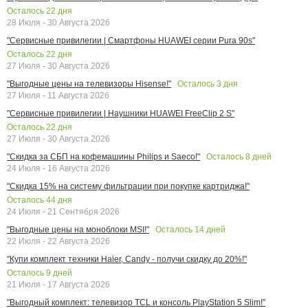
Осталось
22
дня
28 Июля - 30 Августа 2026
"Сервисные привилегии | Смартфоны HUAWEI серии Pura 90s"
Осталось
22
дня
27 Июля - 30 Августа 2026
Осталось
3
дня
"Выгодные цены на телевизоры Hisense!"
27 Июля - 11 Августа 2026
"Сервисные привилегии | Наушники HUAWEI FreeClip 2 S"
Осталось
22
дня
27 Июля - 30 Августа 2026
Осталось
8
дней
"Скидка за СБП на кофемашины Philips и Saeco!"
24 Июля - 16 Августа 2026
"Скидка 15% на систему фильтрации при покупке картриджа!"
Осталось
44
дня
24 Июля - 21 Сентября 2026
Осталось
14
дней
"Выгодные цены на моноблоки MSI!"
22 Июля - 22 Августа 2026
"Купи комплект техники Haier, Candy - получи скидку до 20%!"
Осталось
9
дней
21 Июля - 17 Августа 2026
"Выгодный комплект: телевизор TCL и консоль PlayStation 5 Slim!"