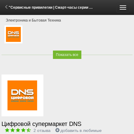
"Сервисные привилегии | Смарт-часы серии HUAWEI WATCH FIT 5" (28 Мая - 6 Июля 2026)
Пере
Электроника и Бытовая Техника
меню
Показать все
Цифровой супермаркет DNS
2
отзыва
добавить в любимые