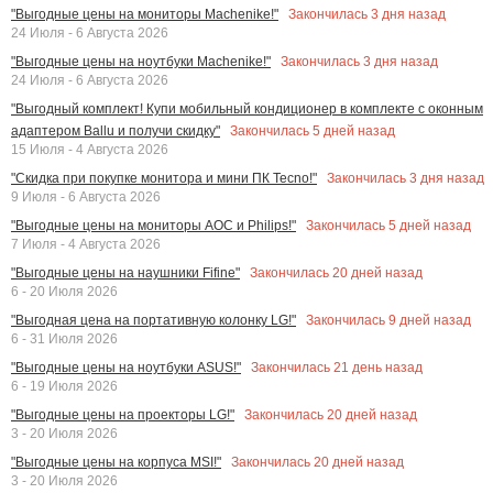
Закончилась
3
дня назад
"Выгодные цены на мониторы Machenike!"
24 Июля - 6 Августа 2026
Закончилась
3
дня назад
"Выгодные цены на ноутбуки Machenike!"
24 Июля - 6 Августа 2026
"Выгодный комплект! Купи мобильный кондиционер в комплекте с оконным
Закончилась
5
дней назад
адаптером Ballu и получи скидку"
15 Июля - 4 Августа 2026
Закончилась
3
дня назад
"Скидка при покупке монитора и мини ПК Tecno!"
9 Июля - 6 Августа 2026
Закончилась
5
дней назад
"Выгодные цены на мониторы AOC и Philips!"
7 Июля - 4 Августа 2026
Закончилась
20
дней назад
"Выгодные цены на наушники Fifine"
6 - 20 Июля 2026
Закончилась
9
дней назад
"Выгодная цена на портативную колонку LG!"
6 - 31 Июля 2026
Закончилась
21
день назад
"Выгодные цены на ноутбуки ASUS!"
6 - 19 Июля 2026
Закончилась
20
дней назад
"Выгодные цены на проекторы LG!"
3 - 20 Июля 2026
Закончилась
20
дней назад
"Выгодные цены на корпуса MSI!"
3 - 20 Июля 2026