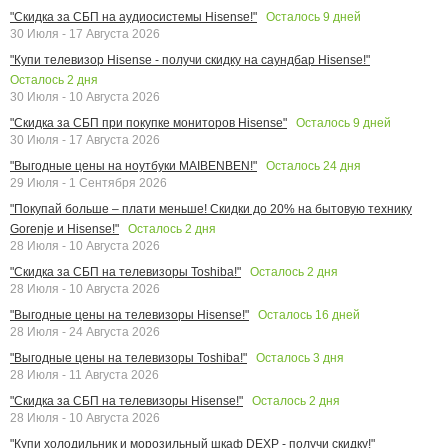
Осталось
9
дней
"Скидка за СБП на аудиосистемы Hisense!"
30 Июля - 17 Августа 2026
"Купи телевизор Hisense - получи скидку на саундбар Hisense!"
Осталось
2
дня
30 Июля - 10 Августа 2026
Осталось
9
дней
"Скидка за СБП при покупке мониторов Hisense"
30 Июля - 17 Августа 2026
Осталось
24
дня
"Выгодные цены на ноутбуки MAIBENBEN!"
29 Июля - 1 Сентября 2026
"Покупай больше – плати меньше! Скидки до 20% на бытовую технику
Осталось
2
дня
Gorenje и Hisense!"
28 Июля - 10 Августа 2026
Осталось
2
дня
"Скидка за СБП на телевизоры Toshiba!"
28 Июля - 10 Августа 2026
Осталось
16
дней
"Выгодные цены на телевизоры Hisense!"
28 Июля - 24 Августа 2026
Осталось
3
дня
"Выгодные цены на телевизоры Toshiba!"
28 Июля - 11 Августа 2026
Осталось
2
дня
"Скидка за СБП на телевизоры Hisense!"
28 Июля - 10 Августа 2026
"Купи холодильник и морозильный шкаф DEXP - получи скидку!"