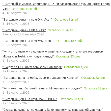
"Выгодный комплект: ирригатор DEXP и электрическая зубная щетка Longa
Осталось
10
дней
Vita!"
4 - 18 Августа 2026
Осталось
8
дней
"Выгодные цены на ноутбуки Acer!"
3 - 16 Августа 2026
Осталось
36
дней
"Выгодные цены на ПК ASUS!"
3 Августа - 13 Сентября 2026
Осталось
15
дней
"Выгодные цены на ноутбуки Tecno!"
3 - 23 Августа 2026
"Купи стиральную и сушильную машины с соединительным элементом
Осталось
23
дня
Midea или Toshiba — получи скидку!"
1 - 31 Августа 2026
Осталось
8
дней
"Скидка за СБП на телевизоры Samsung!"
1 - 16 Августа 2026
Осталось
23
дня
"Выгодная цена на мойку высокого давления Karcher!"
1 - 31 Августа 2026
Осталось
23
дня
"Купи комплект бытовой техники Midea - получи скидку!"
1 - 31 Августа 2026
Осталось
23
дня
"Выгодные цены на ноутбуки HONOR!"
1 - 31 Августа 2026
"Скидка на сушильную машину Beko при покупке стиральной машины!"