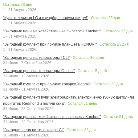
Осталось
23
дня
1 - 31 Августа 2026
Осталось
23
дня
"Купи телевизор LG и саундбар - получи скидку!"
1 - 31 Августа 2026
Осталось
23
дня
"Выгодные цены на хозяйственные пылесосы Karcher!"
1 - 31 Августа 2026
Осталось
23
дня
"Выгодный комплект при покупке планшета HONOR!"
1 - 31 Августа 2026
Осталось
30
дней
"Выгодные цены на телевизоры TCL!"
31 Июля - 7 Сентября 2026
Осталось
5
дней
"Выгодные цены на телевизоры Iffalcon!"
31 Июля - 13 Августа 2026
Осталось
23
дня
"Выгодный комплект при покупке товаров Xiaomi!"
31 Июля - 31 Августа 2026
"Выгодный комплект! Купи электробритву, электричекую зубную щетку или
Остался
51
день
ирригатор Redmond и получи скид"
31 Июля - 28 Сентября 2026
Остался
51
день
"Выгодные цены на хозяйственные пылесосы Karcher!"
31 Июля - 28 Сентября 2026
Осталось
23
дня
"Выгодная цена на телевизор LG!"
30 Июля - 31 Августа 2026