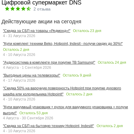
Цифровой супермаркет DNS
2
отзыва
Действующие акции на сегодня
Осталось
23
дня
"Скидка за СБП на товары «Редмонд»!"
4 - 31 Августа 2026
"Купи комплект техники Beko, Hotpoint, Indesit - получи скидку до 30%!"
Осталось
2
дня
4 - 10 Августа 2026
Осталось
24
дня
"Аудиосистема в комплекте при покупке ТВ Samsung!"
4 Августа - 1 Сентября 2026
Осталось
9
дней
"Выгодные цены на телевизоры!"
4 - 17 Августа 2026
"Скидка 50% на варочную поверхность Hotpoint при покупке духового
Осталось
2
дня
шкафа или холодильника Hotpoint!"
4 - 10 Августа 2026
"Купи вакуумный упаковщик + рулон для вакуумного упаковщика = получи
Осталось
53
дня
выгоду!"
4 Августа - 30 Сентября 2026
Осталось
2
дня
"Скидка за СБП на бытовую технику Hotpoint, Indesit!"
4 - 10 Августа 2026