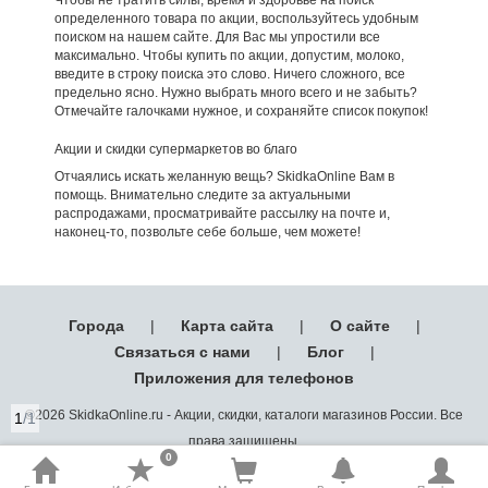
определенного товара по акции, воспользуйтесь удобным
поиском на нашем сайте. Для Вас мы упростили все
максимально. Чтобы купить по акции, допустим, молоко,
введите в строку поиска это слово. Ничего сложного, все
предельно ясно. Нужно выбрать много всего и не забыть?
Отмечайте галочками нужное, и сохраняйте список покупок!
Акции и скидки супермаркетов во благо
Отчаялись искать желанную вещь? SkidkaOnline Вам в
помощь. Внимательно следите за актуальными
распродажами, просматривайте рассылку на почте и,
наконец-то, позвольте себе больше, чем можете!
Города
|
Карта сайта
|
О сайте
|
Связаться с нами
|
Блог
|
Приложения для телефонов
©2026 SkidkaOnline.ru - Акции, скидки, каталоги магазинов России. Все
1
/1
права защищены.
0