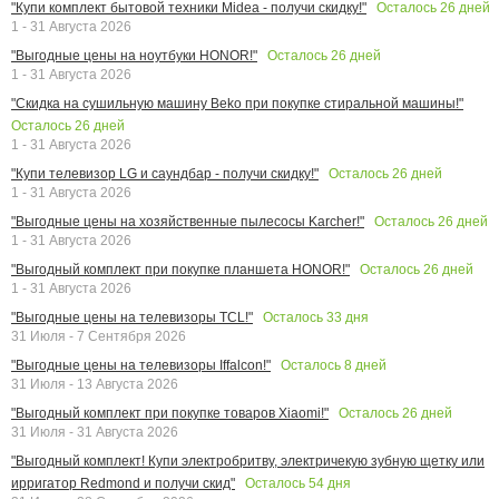
Осталось
26
дней
"Купи комплект бытовой техники Midea - получи скидку!"
1 - 31 Августа 2026
Осталось
26
дней
"Выгодные цены на ноутбуки HONOR!"
1 - 31 Августа 2026
"Скидка на сушильную машину Beko при покупке стиральной машины!"
Осталось
26
дней
1 - 31 Августа 2026
Осталось
26
дней
"Купи телевизор LG и саундбар - получи скидку!"
1 - 31 Августа 2026
Осталось
26
дней
"Выгодные цены на хозяйственные пылесосы Karcher!"
1 - 31 Августа 2026
Осталось
26
дней
"Выгодный комплект при покупке планшета HONOR!"
1 - 31 Августа 2026
Осталось
33
дня
"Выгодные цены на телевизоры TCL!"
31 Июля - 7 Сентября 2026
Осталось
8
дней
"Выгодные цены на телевизоры Iffalcon!"
31 Июля - 13 Августа 2026
Осталось
26
дней
"Выгодный комплект при покупке товаров Xiaomi!"
31 Июля - 31 Августа 2026
"Выгодный комплект! Купи электробритву, электричекую зубную щетку или
Осталось
54
дня
ирригатор Redmond и получи скид"