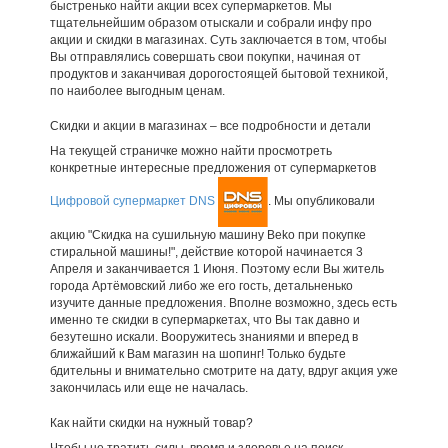
быстренько найти акции всех супермаркетов. Мы
тщательнейшим образом отыскали и собрали инфу про
акции и скидки в магазинах. Суть заключается в том, чтобы
Вы отправлялись совершать свои покупки, начиная от
продуктов и заканчивая дорогостоящей бытовой техникой,
по наиболее выгодным ценам.
Скидки и акции в магазинах – все подробности и детали
На текущей страничке можно найти просмотреть
конкретные интересные предложения от супермаркетов
Цифровой супермаркет DNS
. Мы опубликовали
акцию "Скидка на сушильную машину Beko при покупке
стиральной машины!", действие которой начинается 3
Апреля и заканчивается 1 Июня. Поэтому если Вы житель
города Артёмовский либо же его гость, детальненько
изучите данные предложения. Вполне возможно, здесь есть
именно те скидки в супермаркетах, что Вы так давно и
безутешно искали. Вооружитесь знаниями и вперед в
ближайший к Вам магазин на шопинг! Только будьте
бдительны и внимательно смотрите на дату, вдруг акция уже
закончилась или еще не началась.
Как найти скидки на нужный товар?
Чтобы не тратить силы, время и здоровье на поиск