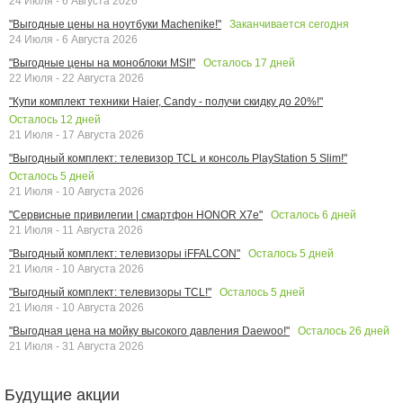
24 Июля - 6 Августа 2026
Заканчивается сегодня
"Выгодные цены на ноутбуки Machenike!"
24 Июля - 6 Августа 2026
Осталось
17
дней
"Выгодные цены на моноблоки MSI!"
22 Июля - 22 Августа 2026
"Купи комплект техники Haier, Candy - получи скидку до 20%!"
Осталось
12
дней
21 Июля - 17 Августа 2026
"Выгодный комплект: телевизор TCL и консоль PlayStation 5 Slim!"
Осталось
5
дней
21 Июля - 10 Августа 2026
Осталось
6
дней
"Сервисные привилегии | смартфон HONOR X7e"
21 Июля - 11 Августа 2026
Осталось
5
дней
"Выгодный комплект: телевизоры iFFALCON"
21 Июля - 10 Августа 2026
Осталось
5
дней
"Выгодный комплект: телевизоры TCL!"
21 Июля - 10 Августа 2026
Осталось
26
дней
"Выгодная цена на мойку высокого давления Daewoo!"
21 Июля - 31 Августа 2026
Будущие акции