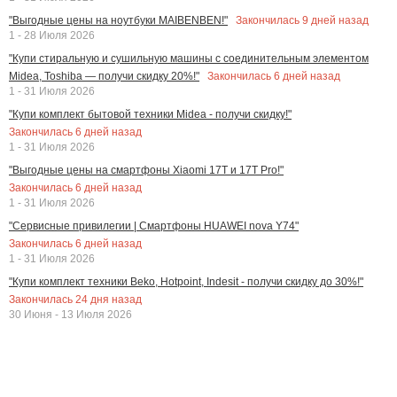
Закончилась
9
дней назад
"Выгодные цены на ноутбуки MAIBENBEN!"
1 - 28 Июля 2026
"Купи стиральную и сушильную машины с соединительным элементом
Закончилась
6
дней назад
Midea, Toshiba — получи скидку 20%!"
1 - 31 Июля 2026
"Купи комплект бытовой техники Midea - получи скидку!"
Закончилась
6
дней назад
1 - 31 Июля 2026
"Выгодные цены на смартфоны Xiaomi 17T и 17T Pro!"
Закончилась
6
дней назад
1 - 31 Июля 2026
"Сервисные привилегии | Смартфоны HUAWEI nova Y74"
Закончилась
6
дней назад
1 - 31 Июля 2026
"Купи комплект техники Beko, Hotpoint, Indesit - получи скидку до 30%!"
Закончилась
24
дня назад
30 Июня - 13 Июля 2026