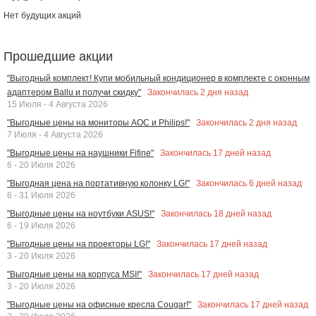
Нет будущих акций
Прошедшие акции
"Выгодный комплект! Купи мобильный кондиционер в комплекте с оконным
Закончилась
2
дня назад
адаптером Ballu и получи скидку"
15 Июля - 4 Августа 2026
Закончилась
2
дня назад
"Выгодные цены на мониторы AOC и Philips!"
7 Июля - 4 Августа 2026
Закончилась
17
дней назад
"Выгодные цены на наушники Fifine"
6 - 20 Июля 2026
Закончилась
6
дней назад
"Выгодная цена на портативную колонку LG!"
6 - 31 Июля 2026
Закончилась
18
дней назад
"Выгодные цены на ноутбуки ASUS!"
6 - 19 Июля 2026
Закончилась
17
дней назад
"Выгодные цены на проекторы LG!"
3 - 20 Июля 2026
Закончилась
17
дней назад
"Выгодные цены на корпуса MSI!"
3 - 20 Июля 2026
Закончилась
17
дней назад
"Выгодные цены на офисные кресла Cougar!"