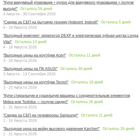
"Купи вакуумный упаковщик + рулон для вакуумного упаковщика = получи
Осталось
56
дней
выгоду!"
4 Августа - 30 Сентября 2026
Осталось
5
дней
"Скидка за СБП на бытовую технику Hotpoint, Indesit!"
4 - 10 Августа 2026
"Выгодный комплект: ирригатор DEXP и электрическая зубная щетка Longa
Осталось
13
дней
Vita!"
4 - 18 Августа 2026
Осталось
11
дней
"Выгодные цены на ноутбуки Acer!"
3 - 16 Августа 2026
Осталось
39
дней
"Выгодные цены на ПК ASUS!"
3 Августа - 13 Сентября 2026
Осталось
18
дней
"Выгодные цены на ноутбуки Tecno!"
3 - 23 Августа 2026
"Купи стиральную и сушильную машины с соединительным элементом
Осталось
26
дней
Midea или Toshiba — получи скидку!"
1 - 31 Августа 2026
Осталось
11
дней
"Скидка за СБП на телевизоры Samsung!"
1 - 16 Августа 2026
Осталось
26
дней
"Выгодная цена на мойку высокого давления Karcher!"
1 - 31 Августа 2026