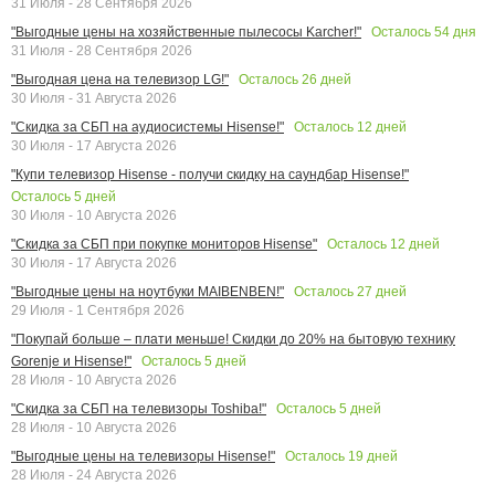
31 Июля - 28 Сентября 2026
Осталось
54
дня
"Выгодные цены на хозяйственные пылесосы Karcher!"
31 Июля - 28 Сентября 2026
Осталось
26
дней
"Выгодная цена на телевизор LG!"
30 Июля - 31 Августа 2026
Осталось
12
дней
"Скидка за СБП на аудиосистемы Hisense!"
30 Июля - 17 Августа 2026
"Купи телевизор Hisense - получи скидку на саундбар Hisense!"
Осталось
5
дней
30 Июля - 10 Августа 2026
Осталось
12
дней
"Скидка за СБП при покупке мониторов Hisense"
30 Июля - 17 Августа 2026
Осталось
27
дней
"Выгодные цены на ноутбуки MAIBENBEN!"
29 Июля - 1 Сентября 2026
"Покупай больше – плати меньше! Скидки до 20% на бытовую технику
Осталось
5
дней
Gorenje и Hisense!"
28 Июля - 10 Августа 2026
Осталось
5
дней
"Скидка за СБП на телевизоры Toshiba!"
28 Июля - 10 Августа 2026
Осталось
19
дней
"Выгодные цены на телевизоры Hisense!"
28 Июля - 24 Августа 2026