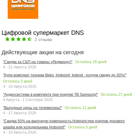
Цифровой супермаркет DNS
2
отзыва
Действующие акции на сегодня
Осталось
26
дней
"Скидка за СБП на товары «Редмонд»!"
4 - 31 Августа 2026
"Купи комплект техники Beko, Hotpoint, Indesit - получи скидку до 30%!"
Осталось
5
дней
4 - 10 Августа 2026
Осталось
27
дней
"Аудиосистема в комплекте при покупке ТВ Samsung!"
4 Августа - 1 Сентября 2026
Осталось
12
дней
"Выгодные цены на телевизоры!"
4 - 17 Августа 2026
"Скидка 50% на варочную поверхность Hotpoint при покупке духового
Осталось
5
дней
шкафа или холодильника Hotpoint!"
4 - 10 Августа 2026