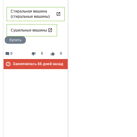
Стиральная машина
(стиральные машины)
Сушильные машины
Купить
mode_comment
thumb_down
thumb_up
0
0
0
Закончилась
66
дней назад