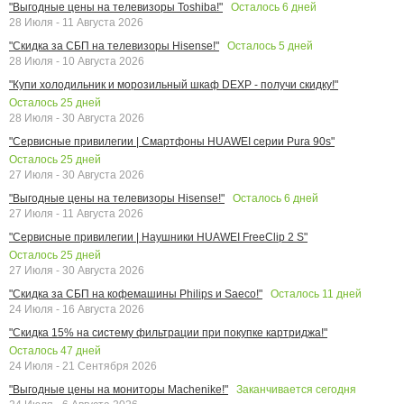
Осталось
6
дней
"Выгодные цены на телевизоры Toshiba!"
28 Июля - 11 Августа 2026
Осталось
5
дней
"Скидка за СБП на телевизоры Hisense!"
28 Июля - 10 Августа 2026
"Купи холодильник и морозильный шкаф DEXP - получи скидку!"
Осталось
25
дней
28 Июля - 30 Августа 2026
"Сервисные привилегии | Смартфоны HUAWEI серии Pura 90s"
Осталось
25
дней
27 Июля - 30 Августа 2026
Осталось
6
дней
"Выгодные цены на телевизоры Hisense!"
27 Июля - 11 Августа 2026
"Сервисные привилегии | Наушники HUAWEI FreeClip 2 S"
Осталось
25
дней
27 Июля - 30 Августа 2026
Осталось
11
дней
"Скидка за СБП на кофемашины Philips и Saeco!"
24 Июля - 16 Августа 2026
"Скидка 15% на систему фильтрации при покупке картриджа!"
Осталось
47
дней
24 Июля - 21 Сентября 2026
Заканчивается сегодня
"Выгодные цены на мониторы Machenike!"