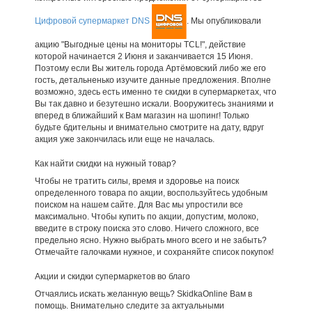
Цифровой супермаркет DNS
. Мы опубликовали
акцию "Выгодные цены на мониторы TCL!", действие
которой начинается 2 Июня и заканчивается 15 Июня.
Поэтому если Вы житель города Артёмовский либо же его
гость, детальненько изучите данные предложения. Вполне
возможно, здесь есть именно те скидки в супермаркетах, что
Вы так давно и безутешно искали. Вооружитесь знаниями и
вперед в ближайший к Вам магазин на шопинг! Только
будьте бдительны и внимательно смотрите на дату, вдруг
акция уже закончилась или еще не началась.
Как найти скидки на нужный товар?
Чтобы не тратить силы, время и здоровье на поиск
определенного товара по акции, воспользуйтесь удобным
поиском на нашем сайте. Для Вас мы упростили все
максимально. Чтобы купить по акции, допустим, молоко,
введите в строку поиска это слово. Ничего сложного, все
предельно ясно. Нужно выбрать много всего и не забыть?
Отмечайте галочками нужное, и сохраняйте список покупок!
Акции и скидки супермаркетов во благо
Отчаялись искать желанную вещь? SkidkaOnline Вам в
помощь. Внимательно следите за актуальными