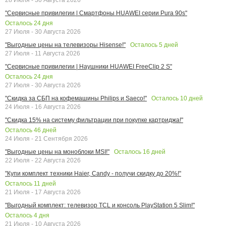
"Сервисные привилегии | Смартфоны HUAWEI серии Pura 90s"
Осталось
24
дня
27 Июля - 30 Августа 2026
Осталось
5
дней
"Выгодные цены на телевизоры Hisense!"
27 Июля - 11 Августа 2026
"Сервисные привилегии | Наушники HUAWEI FreeClip 2 S"
Осталось
24
дня
27 Июля - 30 Августа 2026
Осталось
10
дней
"Скидка за СБП на кофемашины Philips и Saeco!"
24 Июля - 16 Августа 2026
"Скидка 15% на систему фильтрации при покупке картриджа!"
Осталось
46
дней
24 Июля - 21 Сентября 2026
Осталось
16
дней
"Выгодные цены на моноблоки MSI!"
22 Июля - 22 Августа 2026
"Купи комплект техники Haier, Candy - получи скидку до 20%!"
Осталось
11
дней
21 Июля - 17 Августа 2026
"Выгодный комплект: телевизор TCL и консоль PlayStation 5 Slim!"
Осталось
4
дня
21 Июля - 10 Августа 2026