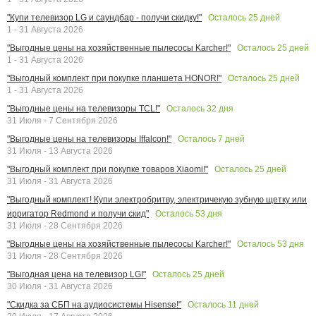
Осталось
25
дней
"Купи телевизор LG и саундбар - получи скидку!"
1 - 31 Августа 2026
Осталось
25
дней
"Выгодные цены на хозяйственные пылесосы Karcher!"
1 - 31 Августа 2026
Осталось
25
дней
"Выгодный комплект при покупке планшета HONOR!"
1 - 31 Августа 2026
Осталось
32
дня
"Выгодные цены на телевизоры TCL!"
31 Июля - 7 Сентября 2026
Осталось
7
дней
"Выгодные цены на телевизоры Iffalcon!"
31 Июля - 13 Августа 2026
Осталось
25
дней
"Выгодный комплект при покупке товаров Xiaomi!"
31 Июля - 31 Августа 2026
"Выгодный комплект! Купи электробритву, электричекую зубную щетку или
Осталось
53
дня
ирригатор Redmond и получи скид"
31 Июля - 28 Сентября 2026
Осталось
53
дня
"Выгодные цены на хозяйственные пылесосы Karcher!"
31 Июля - 28 Сентября 2026
Осталось
25
дней
"Выгодная цена на телевизор LG!"
30 Июля - 31 Августа 2026
Осталось
11
дней
"Скидка за СБП на аудиосистемы Hisense!"