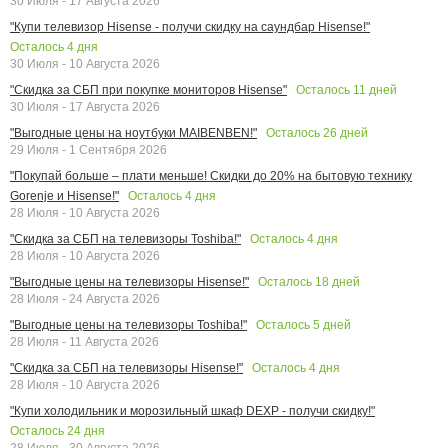
30 Июля - 17 Августа 2026
"Купи телевизор Hisense - получи скидку на саундбар Hisense!"
Осталось
4
дня
30 Июля - 10 Августа 2026
Осталось
11
дней
"Скидка за СБП при покупке мониторов Hisense"
30 Июля - 17 Августа 2026
Осталось
26
дней
"Выгодные цены на ноутбуки MAIBENBEN!"
29 Июля - 1 Сентября 2026
"Покупай больше – плати меньше! Скидки до 20% на бытовую технику
Осталось
4
дня
Gorenje и Hisense!"
28 Июля - 10 Августа 2026
Осталось
4
дня
"Скидка за СБП на телевизоры Toshiba!"
28 Июля - 10 Августа 2026
Осталось
18
дней
"Выгодные цены на телевизоры Hisense!"
28 Июля - 24 Августа 2026
Осталось
5
дней
"Выгодные цены на телевизоры Toshiba!"
28 Июля - 11 Августа 2026
Осталось
4
дня
"Скидка за СБП на телевизоры Hisense!"
28 Июля - 10 Августа 2026
"Купи холодильник и морозильный шкаф DEXP - получи скидку!"
Осталось
24
дня
28 Июля - 30 Августа 2026