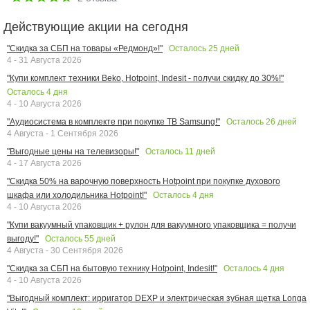
Действующие акции на сегодня
Осталось
25
дней
"Скидка за СБП на товары «Редмонд»!"
4 - 31 Августа 2026
"Купи комплект техники Beko, Hotpoint, Indesit - получи скидку до 30%!"
Осталось
4
дня
4 - 10 Августа 2026
Осталось
26
дней
"Аудиосистема в комплекте при покупке ТВ Samsung!"
4 Августа - 1 Сентября 2026
Осталось
11
дней
"Выгодные цены на телевизоры!"
4 - 17 Августа 2026
"Скидка 50% на варочную поверхность Hotpoint при покупке духового
Осталось
4
дня
шкафа или холодильника Hotpoint!"
4 - 10 Августа 2026
"Купи вакуумный упаковщик + рулон для вакуумного упаковщика = получи
Осталось
55
дней
выгоду!"
4 Августа - 30 Сентября 2026
Осталось
4
дня
"Скидка за СБП на бытовую технику Hotpoint, Indesit!"
4 - 10 Августа 2026
"Выгодный комплект: ирригатор DEXP и электрическая зубная щетка Longa