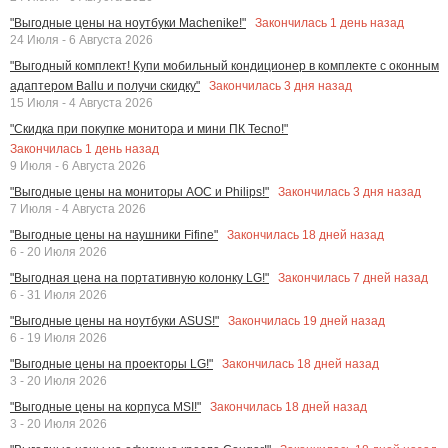
Закончилась
1
день назад
"Выгодные цены на ноутбуки Machenike!"
24 Июля - 6 Августа 2026
"Выгодный комплект! Купи мобильный кондиционер в комплекте с оконным
Закончилась
3
дня назад
адаптером Ballu и получи скидку"
15 Июля - 4 Августа 2026
"Скидка при покупке монитора и мини ПК Tecno!"
Закончилась
1
день назад
9 Июля - 6 Августа 2026
Закончилась
3
дня назад
"Выгодные цены на мониторы AOC и Philips!"
7 Июля - 4 Августа 2026
Закончилась
18
дней назад
"Выгодные цены на наушники Fifine"
6 - 20 Июля 2026
Закончилась
7
дней назад
"Выгодная цена на портативную колонку LG!"
6 - 31 Июля 2026
Закончилась
19
дней назад
"Выгодные цены на ноутбуки ASUS!"
6 - 19 Июля 2026
Закончилась
18
дней назад
"Выгодные цены на проекторы LG!"
3 - 20 Июля 2026
Закончилась
18
дней назад
"Выгодные цены на корпуса MSI!"
3 - 20 Июля 2026