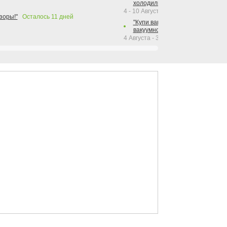
холодильника Hotpoint!"
4 - 10 Августа 2026
зоры!"
Осталось
11
дней
"Купи вакуумный упаковщик + р
вакуумного упаковщика = получи
4 Августа - 30 Сентября 2026