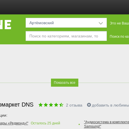
Артёмовский
Это не Ваш
Поиск по к
Показать все
рмаркет DNS
2
отзыва
добавить в любим
ции:
"Аудиосистема в комплекте
вары «Редмонд»!"
Осталось
25
дней
Samsung!"