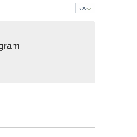
500
egram