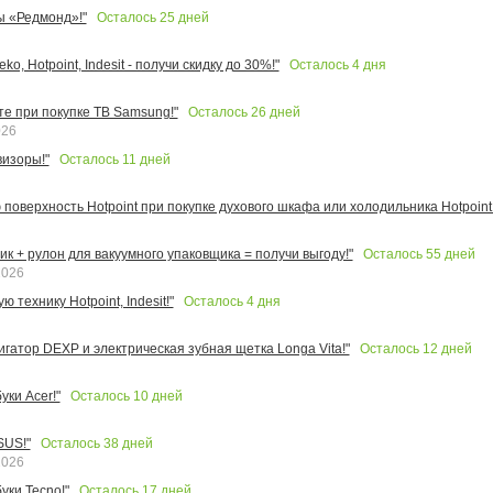
Осталось
25
дней
ы «Редмонд»!"
Осталось
4
дня
o, Hotpoint, Indesit - получи скидку до 30%!"
Осталось
26
дней
те при покупке ТВ Samsung!"
026
Осталось
11
дней
изоры!"
поверхность Hotpoint при покупке духового шкафа или холодильника Hotpoint!
Осталось
55
дней
к + рулон для вакуумного упаковщика = получи выгоду!"
2026
Осталось
4
дня
 технику Hotpoint, Indesit!"
Осталось
12
дней
игатор DEXP и электрическая зубная щетка Longa Vita!"
Осталось
10
дней
ки Acer!"
Осталось
38
дней
SUS!"
2026
Осталось
17
дней
уки Tecno!"