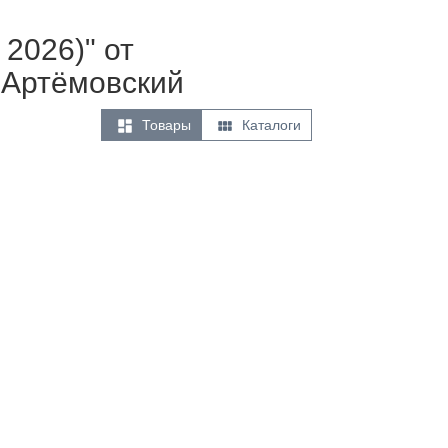
2026)" от
 Артёмовский


Товары
Каталоги