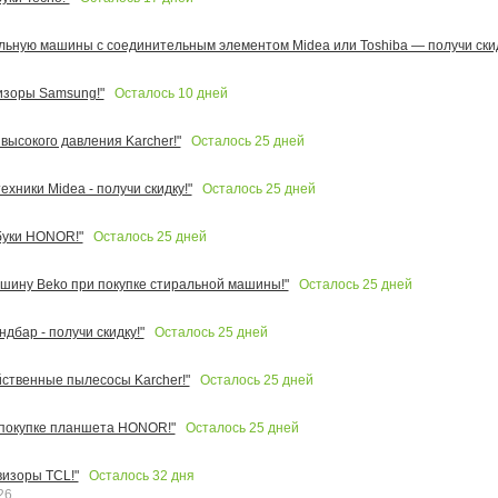
льную машины с соединительным элементом Midea или Toshiba — получи скид
Осталось
10
дней
изоры Samsung!"
Осталось
25
дней
высокого давления Karcher!"
Осталось
25
дней
ехники Midea - получи скидку!"
Осталось
25
дней
буки HONOR!"
Осталось
25
дней
шину Beko при покупке стиральной машины!"
Осталось
25
дней
ндбар - получи скидку!"
Осталось
25
дней
ственные пылесосы Karcher!"
Осталось
25
дней
 покупке планшета HONOR!"
Осталось
32
дня
визоры TCL!"
26