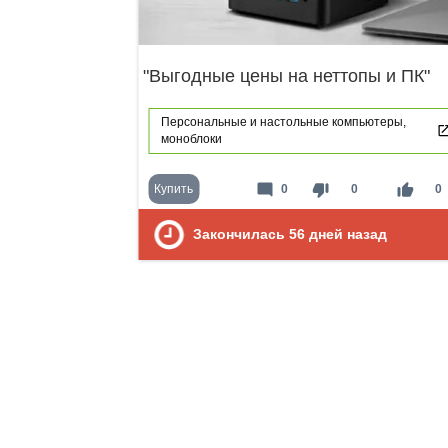
"Выгодные цены на неттопы и ПК"
Персональные и настольные компьютеры,
моноблоки
mode_comment
thumb_down
thumb_up
Купить
0
0
0
Закончилась
56
дней назад