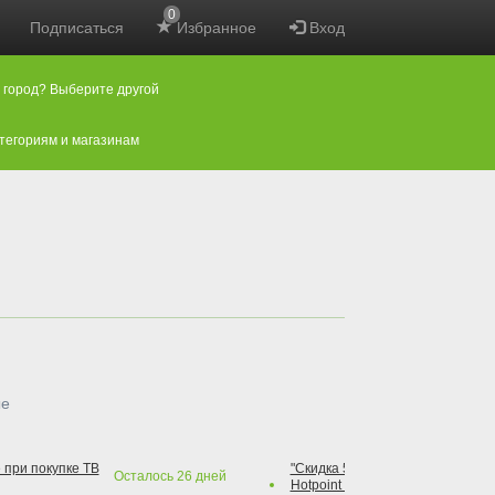
0
Подписаться
Избранное
Вход
 город? Выберите другой
атегориям и магазинам
ые
 при покупке ТВ
"Скидка 50% на варочную повер
Осталось
26
дней
Hotpoint при покупке духового 