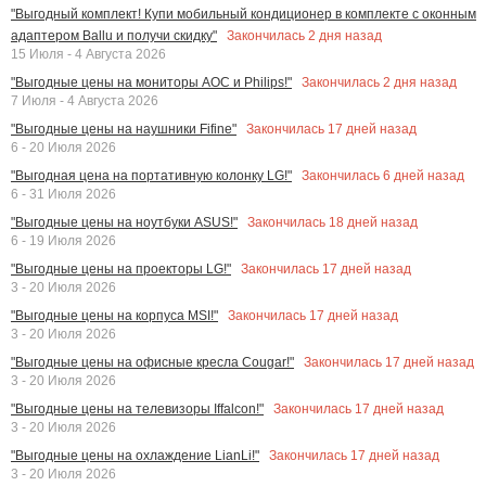
"Выгодный комплект! Купи мобильный кондиционер в комплекте с оконным
Закончилась
2
дня назад
адаптером Ballu и получи скидку"
15 Июля - 4 Августа 2026
Закончилась
2
дня назад
"Выгодные цены на мониторы AOC и Philips!"
7 Июля - 4 Августа 2026
Закончилась
17
дней назад
"Выгодные цены на наушники Fifine"
6 - 20 Июля 2026
Закончилась
6
дней назад
"Выгодная цена на портативную колонку LG!"
6 - 31 Июля 2026
Закончилась
18
дней назад
"Выгодные цены на ноутбуки ASUS!"
6 - 19 Июля 2026
Закончилась
17
дней назад
"Выгодные цены на проекторы LG!"
3 - 20 Июля 2026
Закончилась
17
дней назад
"Выгодные цены на корпуса MSI!"
3 - 20 Июля 2026
Закончилась
17
дней назад
"Выгодные цены на офисные кресла Cougar!"
3 - 20 Июля 2026
Закончилась
17
дней назад
"Выгодные цены на телевизоры Iffalcon!"
3 - 20 Июля 2026
Закончилась
17
дней назад
"Выгодные цены на охлаждение LianLi!"
3 - 20 Июля 2026