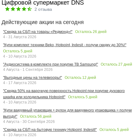
Цифровой супермаркет DNS
2
отзыва
Действующие акции на сегодня
Осталось
26
дней
"Скидка за СБП на товары «Редмонд»!"
4 - 31 Августа 2026
"Купи комплект техники Beko, Hotpoint, Indesit - получи скидку до 30%!"
Осталось
5
дней
4 - 10 Августа 2026
Осталось
27
дней
"Аудиосистема в комплекте при покупке ТВ Samsung!"
4 Августа - 1 Сентября 2026
Осталось
12
дней
"Выгодные цены на телевизоры!"
4 - 17 Августа 2026
"Скидка 50% на варочную поверхность Hotpoint при покупке духового
Осталось
5
дней
шкафа или холодильника Hotpoint!"
4 - 10 Августа 2026
"Купи вакуумный упаковщик + рулон для вакуумного упаковщика = получи
Осталось
56
дней
выгоду!"
4 Августа - 30 Сентября 2026
Осталось
5
дней
"Скидка за СБП на бытовую технику Hotpoint, Indesit!"
4 - 10 Августа 2026