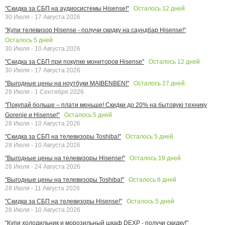
Осталось
12
дней
"Скидка за СБП на аудиосистемы Hisense!"
30 Июля - 17 Августа 2026
"Купи телевизор Hisense - получи скидку на саундбар Hisense!"
Осталось
5
дней
30 Июля - 10 Августа 2026
Осталось
12
дней
"Скидка за СБП при покупке мониторов Hisense"
30 Июля - 17 Августа 2026
Осталось
27
дней
"Выгодные цены на ноутбуки MAIBENBEN!"
29 Июля - 1 Сентября 2026
"Покупай больше – плати меньше! Скидки до 20% на бытовую технику
Осталось
5
дней
Gorenje и Hisense!"
28 Июля - 10 Августа 2026
Осталось
5
дней
"Скидка за СБП на телевизоры Toshiba!"
28 Июля - 10 Августа 2026
Осталось
19
дней
"Выгодные цены на телевизоры Hisense!"
28 Июля - 24 Августа 2026
Осталось
6
дней
"Выгодные цены на телевизоры Toshiba!"
28 Июля - 11 Августа 2026
Осталось
5
дней
"Скидка за СБП на телевизоры Hisense!"
28 Июля - 10 Августа 2026
"Купи холодильник и морозильный шкаф DEXP - получи скидку!"