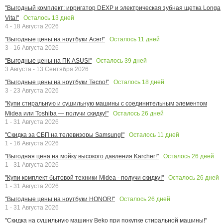
"Выгодный комплект: ирригатор DEXP и электрическая зубная щетка Longa
Осталось
13
дней
Vita!"
4 - 18 Августа 2026
Осталось
11
дней
"Выгодные цены на ноутбуки Acer!"
3 - 16 Августа 2026
Осталось
39
дней
"Выгодные цены на ПК ASUS!"
3 Августа - 13 Сентября 2026
Осталось
18
дней
"Выгодные цены на ноутбуки Tecno!"
3 - 23 Августа 2026
"Купи стиральную и сушильную машины с соединительным элементом
Осталось
26
дней
Midea или Toshiba — получи скидку!"
1 - 31 Августа 2026
Осталось
11
дней
"Скидка за СБП на телевизоры Samsung!"
1 - 16 Августа 2026
Осталось
26
дней
"Выгодная цена на мойку высокого давления Karcher!"
1 - 31 Августа 2026
Осталось
26
дней
"Купи комплект бытовой техники Midea - получи скидку!"
1 - 31 Августа 2026
Осталось
26
дней
"Выгодные цены на ноутбуки HONOR!"
1 - 31 Августа 2026
"Скидка на сушильную машину Beko при покупке стиральной машины!"