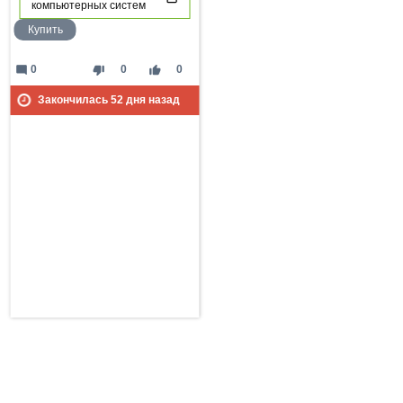
компьютерных систем
Купить
mode_comment
thumb_down
thumb_up
0
0
0
Закончилась
52
дня назад