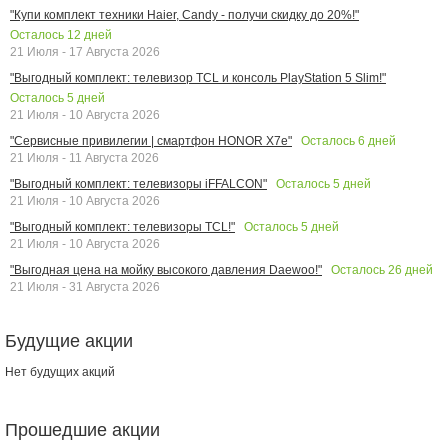
"Купи комплект техники Haier, Candy - получи скидку до 20%!"
Осталось
12
дней
21 Июля - 17 Августа 2026
"Выгодный комплект: телевизор TCL и консоль PlayStation 5 Slim!"
Осталось
5
дней
21 Июля - 10 Августа 2026
Осталось
6
дней
"Сервисные привилегии | смартфон HONOR X7e"
21 Июля - 11 Августа 2026
Осталось
5
дней
"Выгодный комплект: телевизоры iFFALCON"
21 Июля - 10 Августа 2026
Осталось
5
дней
"Выгодный комплект: телевизоры TCL!"
21 Июля - 10 Августа 2026
Осталось
26
дней
"Выгодная цена на мойку высокого давления Daewoo!"
21 Июля - 31 Августа 2026
Будущие акции
Нет будущих акций
Прошедшие акции