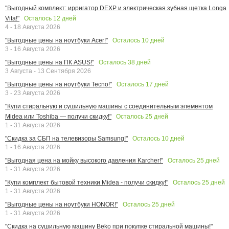
"Выгодный комплект: ирригатор DEXP и электрическая зубная щетка Longa
Осталось
12
дней
Vita!"
4 - 18 Августа 2026
Осталось
10
дней
"Выгодные цены на ноутбуки Acer!"
3 - 16 Августа 2026
Осталось
38
дней
"Выгодные цены на ПК ASUS!"
3 Августа - 13 Сентября 2026
Осталось
17
дней
"Выгодные цены на ноутбуки Tecno!"
3 - 23 Августа 2026
"Купи стиральную и сушильную машины с соединительным элементом
Осталось
25
дней
Midea или Toshiba — получи скидку!"
1 - 31 Августа 2026
Осталось
10
дней
"Скидка за СБП на телевизоры Samsung!"
1 - 16 Августа 2026
Осталось
25
дней
"Выгодная цена на мойку высокого давления Karcher!"
1 - 31 Августа 2026
Осталось
25
дней
"Купи комплект бытовой техники Midea - получи скидку!"
1 - 31 Августа 2026
Осталось
25
дней
"Выгодные цены на ноутбуки HONOR!"
1 - 31 Августа 2026
"Скидка на сушильную машину Beko при покупке стиральной машины!"