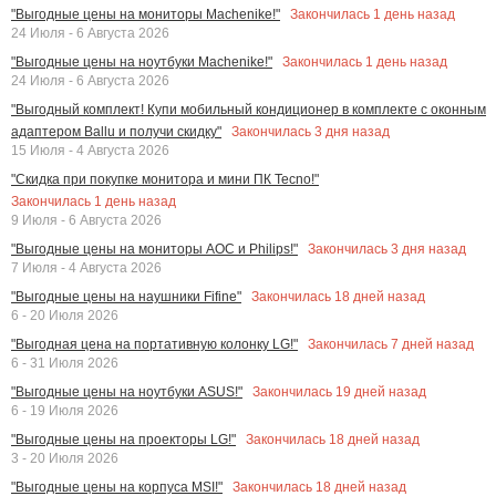
Закончилась
1
день назад
"Выгодные цены на мониторы Machenike!"
24 Июля - 6 Августа 2026
Закончилась
1
день назад
"Выгодные цены на ноутбуки Machenike!"
24 Июля - 6 Августа 2026
"Выгодный комплект! Купи мобильный кондиционер в комплекте с оконным
Закончилась
3
дня назад
адаптером Ballu и получи скидку"
15 Июля - 4 Августа 2026
"Скидка при покупке монитора и мини ПК Tecno!"
Закончилась
1
день назад
9 Июля - 6 Августа 2026
Закончилась
3
дня назад
"Выгодные цены на мониторы AOC и Philips!"
7 Июля - 4 Августа 2026
Закончилась
18
дней назад
"Выгодные цены на наушники Fifine"
6 - 20 Июля 2026
Закончилась
7
дней назад
"Выгодная цена на портативную колонку LG!"
6 - 31 Июля 2026
Закончилась
19
дней назад
"Выгодные цены на ноутбуки ASUS!"
6 - 19 Июля 2026
Закончилась
18
дней назад
"Выгодные цены на проекторы LG!"
3 - 20 Июля 2026
Закончилась
18
дней назад
"Выгодные цены на корпуса MSI!"