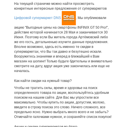
На текущей страничке можно найти просмотреть
конкретные интересные предложения от супермаркетов
Цифровой супермаркет DNS
. Мы опубликовали
акцию "Выгодные цены на смартфоны INFINIX GT 50 Pro!",
действие которой начинается 28 Мая и заканчивается 30
Июня. Поэтому если Вы житель города Артёмовский либо
же его гость, детальненько изучите данные предложения.
Вполне возможно, здесь есть именно те скидки в
супермаркетах, что Вы так давно и безутешно искали.
Вооружитесь знаниями и вперед в ближайший к Вам
магазин на шопинг! Только будьте бдительны и внимательно
смотрите на дату, вдруг акция уже закончилась или еще не
началась.
Как найти скидки на нужный товар?
Чтобы не тратить силы, время и здоровье на поиск
определенного товара по акции, воспользуйтесь удобным
поиском на нашем сайте. Для Вас мы упростили все
максимально. Чтобы купить по акции, допустим, молоко,
введите в строку поиска это слово. Ничего сложного, все
предельно ясно. Нужно выбрать много всего и не забыть?
Отмечайте галочками нужное, и сохраняйте список покупок!
Акции и скидки супермаркетов во благо