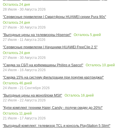
Осталось
24
дня
28 Июля - 30 Августа 2026
"Сервисные привилегии | Смартфоны HUAWEI серии Pura 90s"
Осталось
24
дня
27 Июля - 30 Августа 2026
Осталось
5
дней
"Выгодные цены на телевизоры Hisense!"
27 Июля - 11 Августа 2026
"Сервисные привилегии | Наушники HUAWEI FreeClip 2 S"
Осталось
24
дня
27 Июля - 30 Августа 2026
Осталось
10
дней
"Скидка за СБП на кофемашины Philips и Saeco!"
24 Июля - 16 Августа 2026
"Скидка 15% на систему фильтрации при покупке картриджа!"
Осталось
46
дней
24 Июля - 21 Сентября 2026
Осталось
16
дней
"Выгодные цены на моноблоки MSI!"
22 Июля - 22 Августа 2026
"Купи комплект техники Haier, Candy - получи скидку до 20%!"
Осталось
11
дней
21 Июля - 17 Августа 2026
"Выгодный комплект: телевизор TCL и консоль PlayStation 5 Slim!"