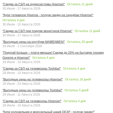
Осталось
11
дней
"Скидка за СБП на аудиосистемы Hisense!"
30 Июля - 17 Августа 2026
"Купи телевизор Hisense - получи скидку на саундбар Hisense!"
Осталось
4
дня
30 Июля - 10 Августа 2026
Осталось
11
дней
"Скидка за СБП при покупке мониторов Hisense"
30 Июля - 17 Августа 2026
Осталось
26
дней
"Выгодные цены на ноутбуки MAIBENBEN!"
29 Июля - 1 Сентября 2026
"Покупай больше – плати меньше! Скидки до 20% на бытовую технику
Осталось
4
дня
Gorenje и Hisense!"
28 Июля - 10 Августа 2026
Осталось
4
дня
"Скидка за СБП на телевизоры Toshiba!"
28 Июля - 10 Августа 2026
Осталось
18
дней
"Выгодные цены на телевизоры Hisense!"
28 Июля - 24 Августа 2026
Осталось
5
дней
"Выгодные цены на телевизоры Toshiba!"
28 Июля - 11 Августа 2026
Осталось
4
дня
"Скидка за СБП на телевизоры Hisense!"
28 Июля - 10 Августа 2026
"Купи холодильник и морозильный шкаф DEXP - получи скидку!"