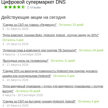
Цифровой супермаркет DNS
2
отзыва
Действующие акции на сегодня
Осталось
25
дней
"Скидка за СБП на товары «Редмонд»!"
4 - 31 Августа 2026
"Купи комплект техники Beko, Hotpoint, Indesit - получи скидку до 30%!"
Осталось
4
дня
4 - 10 Августа 2026
Осталось
26
дней
"Аудиосистема в комплекте при покупке ТВ Samsung!"
4 Августа - 1 Сентября 2026
Осталось
11
дней
"Выгодные цены на телевизоры!"
4 - 17 Августа 2026
"Скидка 50% на варочную поверхность Hotpoint при покупке духового
Осталось
4
дня
шкафа или холодильника Hotpoint!"
4 - 10 Августа 2026
"Купи вакуумный упаковщик + рулон для вакуумного упаковщика = получи
Осталось
55
дней
выгоду!"
4 Августа - 30 Сентября 2026
Осталось
4
дня
"Скидка за СБП на бытовую технику Hotpoint, Indesit!"
4 - 10 Августа 2026