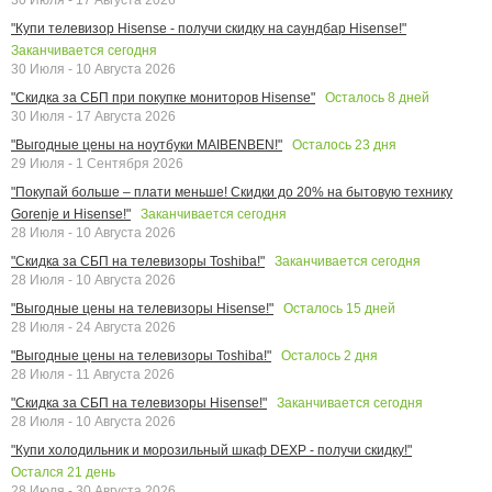
"Купи телевизор Hisense - получи скидку на саундбар Hisense!"
Заканчивается сегодня
30 Июля - 10 Августа 2026
Осталось
8
дней
"Скидка за СБП при покупке мониторов Hisense"
30 Июля - 17 Августа 2026
Осталось
23
дня
"Выгодные цены на ноутбуки MAIBENBEN!"
29 Июля - 1 Сентября 2026
"Покупай больше – плати меньше! Скидки до 20% на бытовую технику
Заканчивается сегодня
Gorenje и Hisense!"
28 Июля - 10 Августа 2026
Заканчивается сегодня
"Скидка за СБП на телевизоры Toshiba!"
28 Июля - 10 Августа 2026
Осталось
15
дней
"Выгодные цены на телевизоры Hisense!"
28 Июля - 24 Августа 2026
Осталось
2
дня
"Выгодные цены на телевизоры Toshiba!"
28 Июля - 11 Августа 2026
Заканчивается сегодня
"Скидка за СБП на телевизоры Hisense!"
28 Июля - 10 Августа 2026
"Купи холодильник и морозильный шкаф DEXP - получи скидку!"
Остался
21
день
28 Июля - 30 Августа 2026