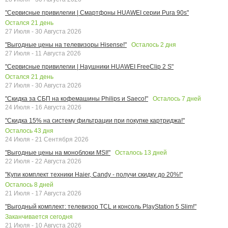
"Сервисные привилегии | Смартфоны HUAWEI серии Pura 90s"
Остался
21
день
27 Июля - 30 Августа 2026
Осталось
2
дня
"Выгодные цены на телевизоры Hisense!"
27 Июля - 11 Августа 2026
"Сервисные привилегии | Наушники HUAWEI FreeClip 2 S"
Остался
21
день
27 Июля - 30 Августа 2026
Осталось
7
дней
"Скидка за СБП на кофемашины Philips и Saeco!"
24 Июля - 16 Августа 2026
"Скидка 15% на систему фильтрации при покупке картриджа!"
Осталось
43
дня
24 Июля - 21 Сентября 2026
Осталось
13
дней
"Выгодные цены на моноблоки MSI!"
22 Июля - 22 Августа 2026
"Купи комплект техники Haier, Candy - получи скидку до 20%!"
Осталось
8
дней
21 Июля - 17 Августа 2026
"Выгодный комплект: телевизор TCL и консоль PlayStation 5 Slim!"
Заканчивается сегодня
21 Июля - 10 Августа 2026