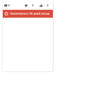
mode_comment
thumb_down
thumb_up
0
0
0
Закончилась
56
дней назад