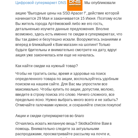
Цифровой супермаркет DNS
. Мы опубликовали
акцию "Выгодные цены на SSD Apacer !", действие которой
начинается 29 Мая и заканчивается 15 Июня. Поэтому если
Вы житель города Артёмовский либо же его гость,
детальненько изучите данные предложения. Вполне
возможно, здесь есть именно те скидки в супермаркетах, что
Вы так давно и безутешно искали. Вооружитесь знаниями и
вперед в ближайший к Вам магазин на шопинг! Только
будьте бдительны и внимательно смотрите на дату, вдруг
акция уже закончилась или еще не началась.
Как найти скидки на нужный товар?
Чтобы не тратить силы, время и здоровье на поиск
определенного товара по акции, воспользуйтесь удобным
поиском на нашем сайте. Для Вас мы упростили все
максимально. Чтобы купить по акции, допустим, молоко,
введите в строку поиска это слово. Ничего сложного, все
предельно ясно. Нужно выбрать много всего и не забыть?
Отмечайте галочками нужное, и сохраняйте список покупок!
Акции и скидки супермаркетов во благо
Отчаялись искать желанную вещь? SkidkaOnline Вам в
помощь. Внимательно следите за актуальными
распродажами, просматривайте рассылку на почте и,