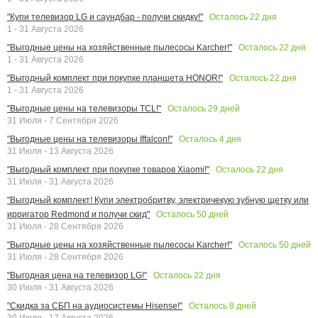
Осталось
22
дня
"Купи телевизор LG и саундбар - получи скидку!"
1 - 31 Августа 2026
Осталось
22
дня
"Выгодные цены на хозяйственные пылесосы Karcher!"
1 - 31 Августа 2026
Осталось
22
дня
"Выгодный комплект при покупке планшета HONOR!"
1 - 31 Августа 2026
Осталось
29
дней
"Выгодные цены на телевизоры TCL!"
31 Июля - 7 Сентября 2026
Осталось
4
дня
"Выгодные цены на телевизоры Iffalcon!"
31 Июля - 13 Августа 2026
Осталось
22
дня
"Выгодный комплект при покупке товаров Xiaomi!"
31 Июля - 31 Августа 2026
"Выгодный комплект! Купи электробритву, электричекую зубную щетку или
Осталось
50
дней
ирригатор Redmond и получи скид"
31 Июля - 28 Сентября 2026
Осталось
50
дней
"Выгодные цены на хозяйственные пылесосы Karcher!"
31 Июля - 28 Сентября 2026
Осталось
22
дня
"Выгодная цена на телевизор LG!"
30 Июля - 31 Августа 2026
Осталось
8
дней
"Скидка за СБП на аудиосистемы Hisense!"
30 Июля - 17 Августа 2026