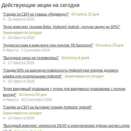
Действующие акции на сегодня
Осталось
22
дня
"Скидка за СБП на товары «Редмонд»!"
4 - 31 Августа 2026
"Купи комплект техники Beko, Hotpoint, Indesit - получи скидку до 30%!"
Заканчивается сегодня
4 - 10 Августа 2026
Осталось
23
дня
"Аудиосистема в комплекте при покупке ТВ Samsung!"
4 Августа - 1 Сентября 2026
Осталось
8
дней
"Выгодные цены на телевизоры!"
4 - 17 Августа 2026
"Скидка 50% на варочную поверхность Hotpoint при покупке духового
Заканчивается сегодня
шкафа или холодильника Hotpoint!"
4 - 10 Августа 2026
"Купи вакуумный упаковщик + рулон для вакуумного упаковщика = получи
Осталось
52
дня
выгоду!"
4 Августа - 30 Сентября 2026
"Скидка за СБП на бытовую технику Hotpoint, Indesit!"
Заканчивается сегодня
4 - 10 Августа 2026
"Выгодный комплект: ирригатор DEXP и электрическая зубная щетка Longa