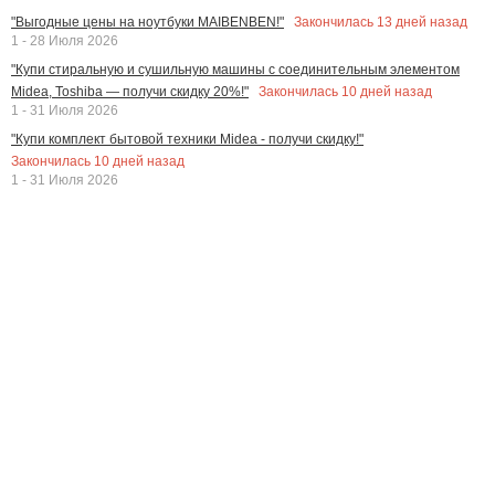
Закончилась
13
дней назад
"Выгодные цены на ноутбуки MAIBENBEN!"
1 - 28 Июля 2026
"Купи стиральную и сушильную машины с соединительным элементом
Закончилась
10
дней назад
Midea, Toshiba — получи скидку 20%!"
1 - 31 Июля 2026
"Купи комплект бытовой техники Midea - получи скидку!"
Закончилась
10
дней назад
1 - 31 Июля 2026