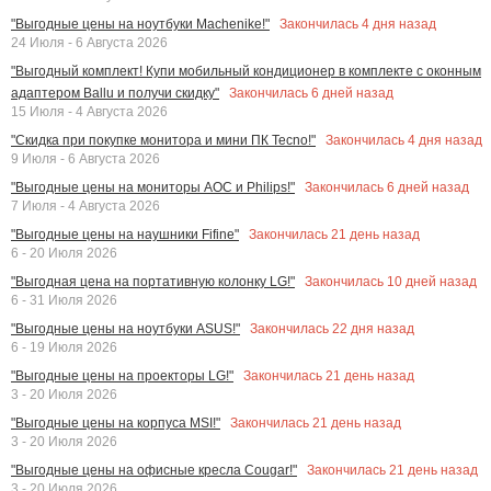
Закончилась
4
дня назад
"Выгодные цены на ноутбуки Machenike!"
24 Июля - 6 Августа 2026
"Выгодный комплект! Купи мобильный кондиционер в комплекте с оконным
Закончилась
6
дней назад
адаптером Ballu и получи скидку"
15 Июля - 4 Августа 2026
Закончилась
4
дня назад
"Скидка при покупке монитора и мини ПК Tecno!"
9 Июля - 6 Августа 2026
Закончилась
6
дней назад
"Выгодные цены на мониторы AOC и Philips!"
7 Июля - 4 Августа 2026
Закончилась
21
день назад
"Выгодные цены на наушники Fifine"
6 - 20 Июля 2026
Закончилась
10
дней назад
"Выгодная цена на портативную колонку LG!"
6 - 31 Июля 2026
Закончилась
22
дня назад
"Выгодные цены на ноутбуки ASUS!"
6 - 19 Июля 2026
Закончилась
21
день назад
"Выгодные цены на проекторы LG!"
3 - 20 Июля 2026
Закончилась
21
день назад
"Выгодные цены на корпуса MSI!"
3 - 20 Июля 2026
Закончилась
21
день назад
"Выгодные цены на офисные кресла Cougar!"
3 - 20 Июля 2026