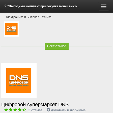
"Выгодный комплект при покупке мойки высокого давления и автошампуня!" (7 Апреля - 14 Мая 2026)
Пере
Электроника и Бытовая Техника
меню
Показать все
Цифровой супермаркет DNS
2
отзыва
добавить в любимые