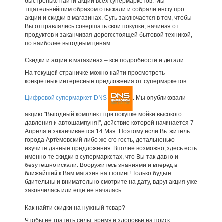
быстренько найти акции всех супермаркетов. Мы
тщательнейшим образом отыскали и собрали инфу про
акции и скидки в магазинах. Суть заключается в том, чтобы
Вы отправлялись совершать свои покупки, начиная от
продуктов и заканчивая дорогостоящей бытовой техникой,
по наиболее выгодным ценам.
Скидки и акции в магазинах – все подробности и детали
На текущей страничке можно найти просмотреть
конкретные интересные предложения от супермаркетов
Цифровой супермаркет DNS
. Мы опубликовали
акцию "Выгодный комплект при покупке мойки высокого
давления и автошампуня!", действие которой начинается 7
Апреля и заканчивается 14 Мая. Поэтому если Вы житель
города Артёмовский либо же его гость, детальненько
изучите данные предложения. Вполне возможно, здесь есть
именно те скидки в супермаркетах, что Вы так давно и
безутешно искали. Вооружитесь знаниями и вперед в
ближайший к Вам магазин на шопинг! Только будьте
бдительны и внимательно смотрите на дату, вдруг акция уже
закончилась или еще не началась.
Как найти скидки на нужный товар?
Чтобы не тратить силы, время и здоровье на поиск