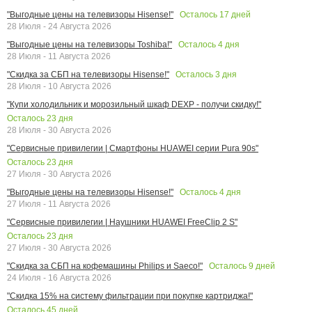
Осталось
17
дней
"Выгодные цены на телевизоры Hisense!"
28 Июля - 24 Августа 2026
Осталось
4
дня
"Выгодные цены на телевизоры Toshiba!"
28 Июля - 11 Августа 2026
Осталось
3
дня
"Скидка за СБП на телевизоры Hisense!"
28 Июля - 10 Августа 2026
"Купи холодильник и морозильный шкаф DEXP - получи скидку!"
Осталось
23
дня
28 Июля - 30 Августа 2026
"Сервисные привилегии | Смартфоны HUAWEI серии Pura 90s"
Осталось
23
дня
27 Июля - 30 Августа 2026
Осталось
4
дня
"Выгодные цены на телевизоры Hisense!"
27 Июля - 11 Августа 2026
"Сервисные привилегии | Наушники HUAWEI FreeClip 2 S"
Осталось
23
дня
27 Июля - 30 Августа 2026
Осталось
9
дней
"Скидка за СБП на кофемашины Philips и Saeco!"
24 Июля - 16 Августа 2026
"Скидка 15% на систему фильтрации при покупке картриджа!"
Осталось
45
дней