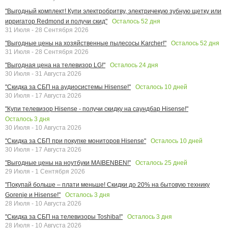
"Выгодный комплект! Купи электробритву, электричекую зубную щетку или
Осталось
52
дня
ирригатор Redmond и получи скид"
31 Июля - 28 Сентября 2026
Осталось
52
дня
"Выгодные цены на хозяйственные пылесосы Karcher!"
31 Июля - 28 Сентября 2026
Осталось
24
дня
"Выгодная цена на телевизор LG!"
30 Июля - 31 Августа 2026
Осталось
10
дней
"Скидка за СБП на аудиосистемы Hisense!"
30 Июля - 17 Августа 2026
"Купи телевизор Hisense - получи скидку на саундбар Hisense!"
Осталось
3
дня
30 Июля - 10 Августа 2026
Осталось
10
дней
"Скидка за СБП при покупке мониторов Hisense"
30 Июля - 17 Августа 2026
Осталось
25
дней
"Выгодные цены на ноутбуки MAIBENBEN!"
29 Июля - 1 Сентября 2026
"Покупай больше – плати меньше! Скидки до 20% на бытовую технику
Осталось
3
дня
Gorenje и Hisense!"
28 Июля - 10 Августа 2026
Осталось
3
дня
"Скидка за СБП на телевизоры Toshiba!"
28 Июля - 10 Августа 2026