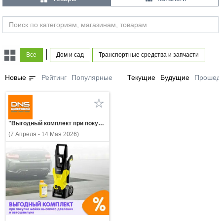
|
Все
Дом и сад
Транспортные средства и запчасти
sort
Новые
Рейтинг
Популярные
Текущие
Будущие
Прошед
"Выгодный комплект при покупке мойки высокого давления и автошампуня!"
(7 Апреля - 14 Мая 2026)