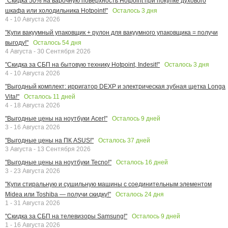
"Скидка 50% на варочную поверхность Hotpoint при покупке духового
Осталось
3
дня
шкафа или холодильника Hotpoint!"
4 - 10 Августа 2026
"Купи вакуумный упаковщик + рулон для вакуумного упаковщика = получи
Осталось
54
дня
выгоду!"
4 Августа - 30 Сентября 2026
Осталось
3
дня
"Скидка за СБП на бытовую технику Hotpoint, Indesit!"
4 - 10 Августа 2026
"Выгодный комплект: ирригатор DEXP и электрическая зубная щетка Longa
Осталось
11
дней
Vita!"
4 - 18 Августа 2026
Осталось
9
дней
"Выгодные цены на ноутбуки Acer!"
3 - 16 Августа 2026
Осталось
37
дней
"Выгодные цены на ПК ASUS!"
3 Августа - 13 Сентября 2026
Осталось
16
дней
"Выгодные цены на ноутбуки Tecno!"
3 - 23 Августа 2026
"Купи стиральную и сушильную машины с соединительным элементом
Осталось
24
дня
Midea или Toshiba — получи скидку!"
1 - 31 Августа 2026
Осталось
9
дней
"Скидка за СБП на телевизоры Samsung!"
1 - 16 Августа 2026