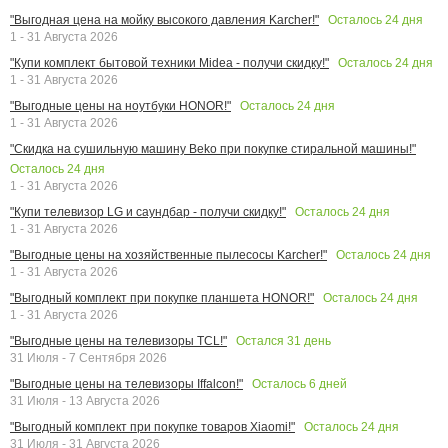
Осталось
24
дня
"Выгодная цена на мойку высокого давления Karcher!"
1 - 31 Августа 2026
Осталось
24
дня
"Купи комплект бытовой техники Midea - получи скидку!"
1 - 31 Августа 2026
Осталось
24
дня
"Выгодные цены на ноутбуки HONOR!"
1 - 31 Августа 2026
"Скидка на сушильную машину Beko при покупке стиральной машины!"
Осталось
24
дня
1 - 31 Августа 2026
Осталось
24
дня
"Купи телевизор LG и саундбар - получи скидку!"
1 - 31 Августа 2026
Осталось
24
дня
"Выгодные цены на хозяйственные пылесосы Karcher!"
1 - 31 Августа 2026
Осталось
24
дня
"Выгодный комплект при покупке планшета HONOR!"
1 - 31 Августа 2026
Остался
31
день
"Выгодные цены на телевизоры TCL!"
31 Июля - 7 Сентября 2026
Осталось
6
дней
"Выгодные цены на телевизоры Iffalcon!"
31 Июля - 13 Августа 2026
Осталось
24
дня
"Выгодный комплект при покупке товаров Xiaomi!"
31 Июля - 31 Августа 2026