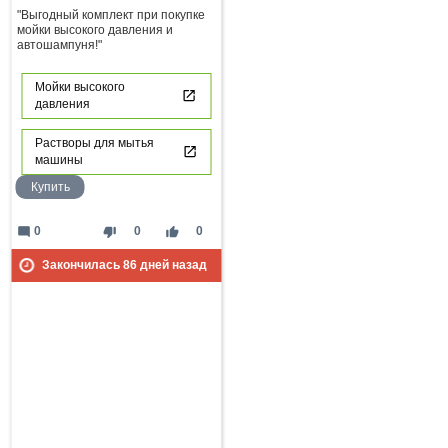
"Выгодный комплект при покупке
мойки высокого давления и
автошампуня!"
Мойки высокого
давления
Растворы для мытья
машины
Купить
mode_comment
thumb_down
thumb_up
0
0
0
Закончилась
86
дней назад