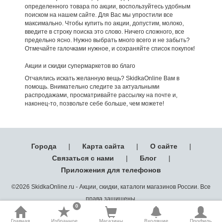
определенного товара по акции, воспользуйтесь удобным
поиском на нашем сайте. Для Вас мы упростили все
максимально. Чтобы купить по акции, допустим, молоко,
введите в строку поиска это слово. Ничего сложного, все
предельно ясно. Нужно выбрать много всего и не забыть?
Отмечайте галочками нужное, и сохраняйте список покупок!
Акции и скидки супермаркетов во благо
Отчаялись искать желанную вещь? SkidkaOnline Вам в
помощь. Внимательно следите за актуальными
распродажами, просматривайте рассылку на почте и,
наконец-то, позвольте себе больше, чем можете!
Города
|
Карта сайта
|
О сайте
|
Связаться с нами
|
Блог
|
Приложения для телефонов
©2026 SkidkaOnline.ru - Акции, скидки, каталоги магазинов России. Все
права защищены.
0
Главная
Избранное
Магазины
Входящие
Профиль