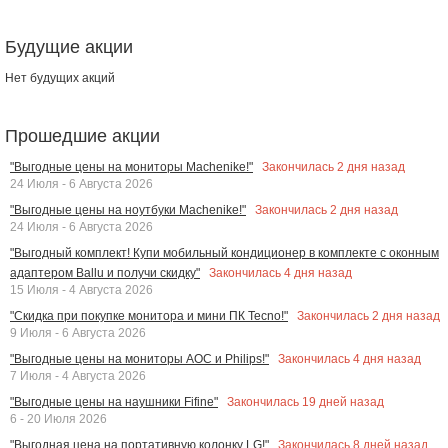
Будущие акции
Нет будущих акций
Прошедшие акции
Закончилась
2
дня назад
"Выгодные цены на мониторы Machenike!"
24 Июля - 6 Августа 2026
Закончилась
2
дня назад
"Выгодные цены на ноутбуки Machenike!"
24 Июля - 6 Августа 2026
"Выгодный комплект! Купи мобильный кондиционер в комплекте с оконным
Закончилась
4
дня назад
адаптером Ballu и получи скидку"
15 Июля - 4 Августа 2026
Закончилась
2
дня назад
"Скидка при покупке монитора и мини ПК Tecno!"
9 Июля - 6 Августа 2026
Закончилась
4
дня назад
"Выгодные цены на мониторы AOC и Philips!"
7 Июля - 4 Августа 2026
Закончилась
19
дней назад
"Выгодные цены на наушники Fifine"
6 - 20 Июля 2026
Закончилась
8
дней назад
"Выгодная цена на портативную колонку LG!"