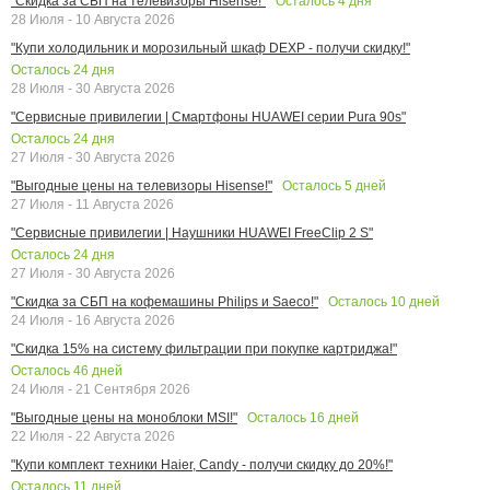
Осталось
4
дня
"Скидка за СБП на телевизоры Hisense!"
28 Июля - 10 Августа 2026
"Купи холодильник и морозильный шкаф DEXP - получи скидку!"
Осталось
24
дня
28 Июля - 30 Августа 2026
"Сервисные привилегии | Смартфоны HUAWEI серии Pura 90s"
Осталось
24
дня
27 Июля - 30 Августа 2026
Осталось
5
дней
"Выгодные цены на телевизоры Hisense!"
27 Июля - 11 Августа 2026
"Сервисные привилегии | Наушники HUAWEI FreeClip 2 S"
Осталось
24
дня
27 Июля - 30 Августа 2026
Осталось
10
дней
"Скидка за СБП на кофемашины Philips и Saeco!"
24 Июля - 16 Августа 2026
"Скидка 15% на систему фильтрации при покупке картриджа!"
Осталось
46
дней
24 Июля - 21 Сентября 2026
Осталось
16
дней
"Выгодные цены на моноблоки MSI!"
22 Июля - 22 Августа 2026
"Купи комплект техники Haier, Candy - получи скидку до 20%!"
Осталось
11
дней