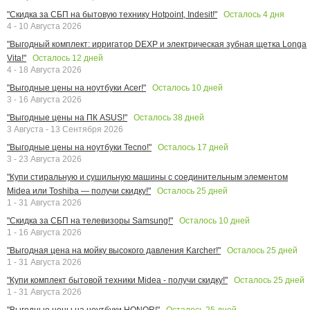
Осталось
4
дня
"Скидка за СБП на бытовую технику Hotpoint, Indesit!"
4 - 10 Августа 2026
"Выгодный комплект: ирригатор DEXP и электрическая зубная щетка Longa
Осталось
12
дней
Vita!"
4 - 18 Августа 2026
Осталось
10
дней
"Выгодные цены на ноутбуки Acer!"
3 - 16 Августа 2026
Осталось
38
дней
"Выгодные цены на ПК ASUS!"
3 Августа - 13 Сентября 2026
Осталось
17
дней
"Выгодные цены на ноутбуки Tecno!"
3 - 23 Августа 2026
"Купи стиральную и сушильную машины с соединительным элементом
Осталось
25
дней
Midea или Toshiba — получи скидку!"
1 - 31 Августа 2026
Осталось
10
дней
"Скидка за СБП на телевизоры Samsung!"
1 - 16 Августа 2026
Осталось
25
дней
"Выгодная цена на мойку высокого давления Karcher!"
1 - 31 Августа 2026
Осталось
25
дней
"Купи комплект бытовой техники Midea - получи скидку!"
1 - 31 Августа 2026
Осталось
25
дней
"Выгодные цены на ноутбуки HONOR!"