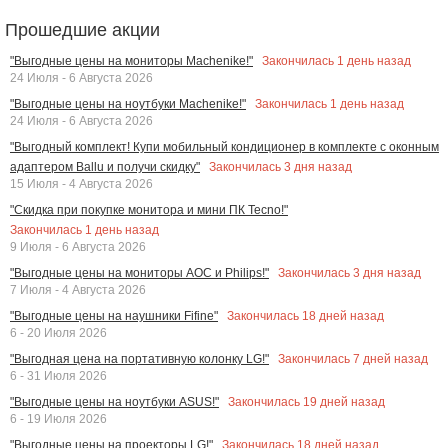
Прошедшие акции
Закончилась
1
день назад
"Выгодные цены на мониторы Machenike!"
24 Июля - 6 Августа 2026
Закончилась
1
день назад
"Выгодные цены на ноутбуки Machenike!"
24 Июля - 6 Августа 2026
"Выгодный комплект! Купи мобильный кондиционер в комплекте с оконным
Закончилась
3
дня назад
адаптером Ballu и получи скидку"
15 Июля - 4 Августа 2026
"Скидка при покупке монитора и мини ПК Tecno!"
Закончилась
1
день назад
9 Июля - 6 Августа 2026
Закончилась
3
дня назад
"Выгодные цены на мониторы AOC и Philips!"
7 Июля - 4 Августа 2026
Закончилась
18
дней назад
"Выгодные цены на наушники Fifine"
6 - 20 Июля 2026
Закончилась
7
дней назад
"Выгодная цена на портативную колонку LG!"
6 - 31 Июля 2026
Закончилась
19
дней назад
"Выгодные цены на ноутбуки ASUS!"
6 - 19 Июля 2026
Закончилась
18
дней назад
"Выгодные цены на проекторы LG!"