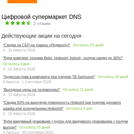
Цифровой супермаркет DNS
2
отзыва
Действующие акции на сегодня
Осталось
25
дней
"Скидка за СБП на товары «Редмонд»!"
4 - 31 Августа 2026
"Купи комплект техники Beko, Hotpoint, Indesit - получи скидку до 30%!"
Осталось
4
дня
4 - 10 Августа 2026
Осталось
26
дней
"Аудиосистема в комплекте при покупке ТВ Samsung!"
4 Августа - 1 Сентября 2026
Осталось
11
дней
"Выгодные цены на телевизоры!"
4 - 17 Августа 2026
"Скидка 50% на варочную поверхность Hotpoint при покупке духового
Осталось
4
дня
шкафа или холодильника Hotpoint!"
4 - 10 Августа 2026
"Купи вакуумный упаковщик + рулон для вакуумного упаковщика = получи
Осталось
55
дней
выгоду!"
4 Августа - 30 Сентября 2026