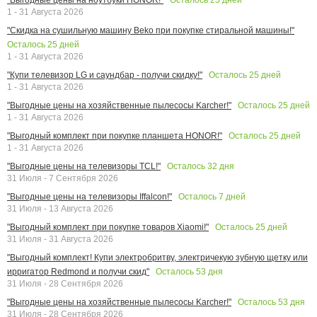
1 - 31 Августа 2026
"Скидка на сушильную машину Beko при покупке стиральной машины!"
Осталось
25
дней
1 - 31 Августа 2026
Осталось
25
дней
"Купи телевизор LG и саундбар - получи скидку!"
1 - 31 Августа 2026
Осталось
25
дней
"Выгодные цены на хозяйственные пылесосы Karcher!"
1 - 31 Августа 2026
Осталось
25
дней
"Выгодный комплект при покупке планшета HONOR!"
1 - 31 Августа 2026
Осталось
32
дня
"Выгодные цены на телевизоры TCL!"
31 Июля - 7 Сентября 2026
Осталось
7
дней
"Выгодные цены на телевизоры Iffalcon!"
31 Июля - 13 Августа 2026
Осталось
25
дней
"Выгодный комплект при покупке товаров Xiaomi!"
31 Июля - 31 Августа 2026
"Выгодный комплект! Купи электробритву, электричекую зубную щетку или
Осталось
53
дня
ирригатор Redmond и получи скид"
31 Июля - 28 Сентября 2026
Осталось
53
дня
"Выгодные цены на хозяйственные пылесосы Karcher!"
31 Июля - 28 Сентября 2026