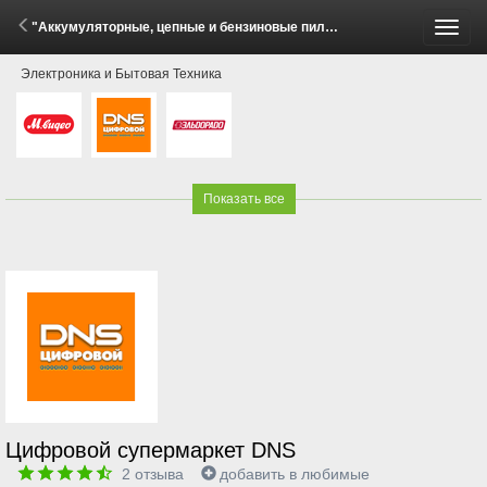
"Аккумуляторные, цепные и бензиновые пилы - комплектом выгоднее!" (30 Мая - 30 Июня 2026)
Пере
Электроника и Бытовая Техника
меню
Показать все
Цифровой супермаркет DNS
2
отзыва
добавить в любимые